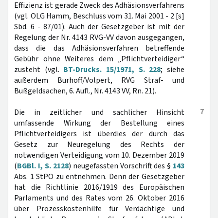
Effizienz ist gerade Zweck des Adhäsionsverfahrens
(vgl. OLG Hamm, Beschluss vom 31. Mai 2001 - 2 [s]
Sbd. 6 - 87/01). Auch der Gesetzgeber ist mit der
Regelung der Nr. 4143 RVG-VV davon ausgegangen,
dass die das Adhäsionsverfahren betreffende
Gebühr ohne Weiteres dem „Pflichtverteidiger“
zusteht (vgl.
BT-Drucks. 15/1971, S. 228
; siehe
außerdem Burhoff/Volpert, RVG Straf- und
Bußgeldsachen, 6. Aufl., Nr. 4143 VV, Rn. 21).
7
Die in zeitlicher und sachlicher Hinsicht
umfassende Wirkung der Bestellung eines
Pflichtverteidigers ist überdies der durch das
Gesetz zur Neuregelung des Rechts der
notwendigen Verteidigung vom 10. Dezember 2019
(
BGBl. I, S. 2128
) neugefassten Vorschrift des §
143
Abs. 1 StPO zu entnehmen. Denn der Gesetzgeber
hat die Richtlinie 2016/1919 des Europäischen
Parlaments und des Rates vom 26. Oktober 2016
über Prozesskostenhilfe für Verdächtige und