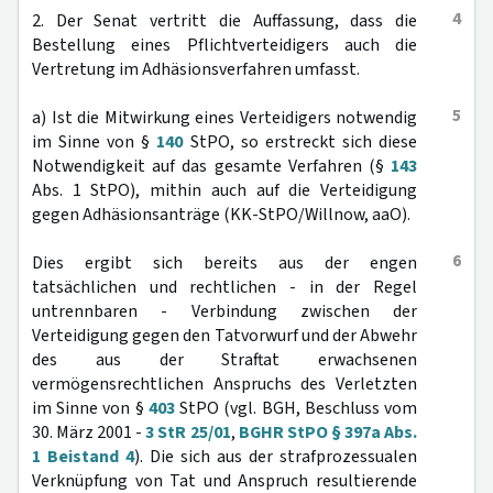
4
2. Der Senat vertritt die Auffassung, dass die
Bestellung eines Pflichtverteidigers auch die
Vertretung im Adhäsionsverfahren umfasst.
5
a) Ist die Mitwirkung eines Verteidigers notwendig
im Sinne von §
140
StPO, so erstreckt sich diese
Notwendigkeit auf das gesamte Verfahren (§
143
Abs. 1 StPO), mithin auch auf die Verteidigung
gegen Adhäsionsanträge (KK-StPO/Willnow, aaO).
6
Dies ergibt sich bereits aus der engen
tatsächlichen und rechtlichen - in der Regel
untrennbaren - Verbindung zwischen der
Verteidigung gegen den Tatvorwurf und der Abwehr
des aus der Straftat erwachsenen
vermögensrechtlichen Anspruchs des Verletzten
im Sinne von §
403
StPO (vgl. BGH, Beschluss vom
30. März 2001 -
3 StR 25/01
,
BGHR StPO § 397a Abs.
1 Beistand 4
). Die sich aus der strafprozessualen
Verknüpfung von Tat und Anspruch resultierende