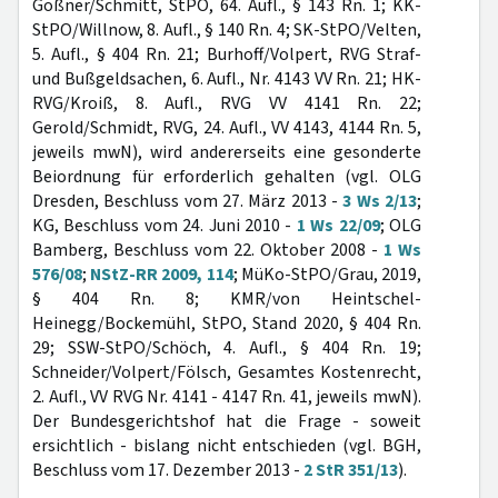
Goßner/Schmitt, StPO, 64. Aufl., § 143 Rn. 1; KK-
StPO/Willnow, 8. Aufl., § 140 Rn. 4; SK-StPO/Velten,
5. Aufl., § 404 Rn. 21; Burhoff/Volpert, RVG Straf-
und Bußgeldsachen, 6. Aufl., Nr. 4143 VV Rn. 21; HK-
RVG/Kroiß, 8. Aufl., RVG VV 4141 Rn. 22;
Gerold/Schmidt, RVG, 24. Aufl., VV 4143, 4144 Rn. 5,
jeweils mwN), wird andererseits eine gesonderte
Beiordnung für erforderlich gehalten (vgl. OLG
Dresden, Beschluss vom 27. März 2013 -
3 Ws 2/13
;
KG, Beschluss vom 24. Juni 2010 -
1 Ws 22/09
; OLG
Bamberg, Beschluss vom 22. Oktober 2008 -
1 Ws
576/08
;
NStZ-RR 2009, 114
; MüKo-StPO/Grau, 2019,
§ 404 Rn. 8; KMR/von Heintschel-
Heinegg/Bockemühl, StPO, Stand 2020, § 404 Rn.
29; SSW-StPO/Schöch, 4. Aufl., § 404 Rn. 19;
Schneider/Volpert/Fölsch, Gesamtes Kostenrecht,
2. Aufl., VV RVG Nr. 4141 - 4147 Rn. 41, jeweils mwN).
Der Bundesgerichtshof hat die Frage - soweit
ersichtlich - bislang nicht entschieden (vgl. BGH,
Beschluss vom 17. Dezember 2013 -
2 StR 351/13
).