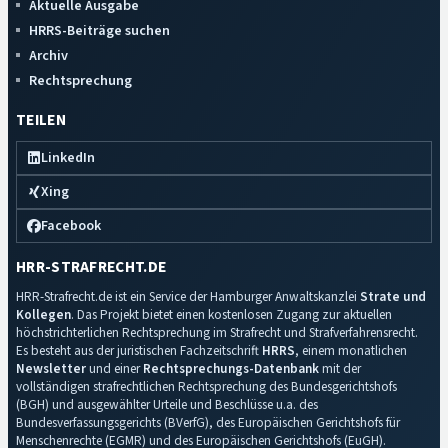
Aktuelle Ausgabe
HRRS-Beiträge suchen
Archiv
Rechtsprechung
TEILEN
LinkedIn
Xing
Facebook
HRR-STRAFRECHT.DE
HRR-Strafrecht.de ist ein Service der Hamburger Anwaltskanzlei
Strate und
Kollegen
. Das Projekt bietet einen kostenlosen Zugang zur aktuellen
höchstrichterlichen Rechtsprechung im Strafrecht und Strafverfahrensrecht.
Es besteht aus der juristischen Fachzeitschrift
HRRS
, einem monatlichen
Newsletter
und einer
Rechtsprechungs-Datenbank
mit der
vollständigen strafrechtlichen Rechtsprechung des Bundesgerichtshofs
(BGH) und ausgewählter Urteile und Beschlüsse u.a. des
Bundesverfassungsgerichts (BVerfG), des Europäischen Gerichtshofs für
Menschenrechte (EGMR) und des Europäischen Gerichtshofs (EuGH).