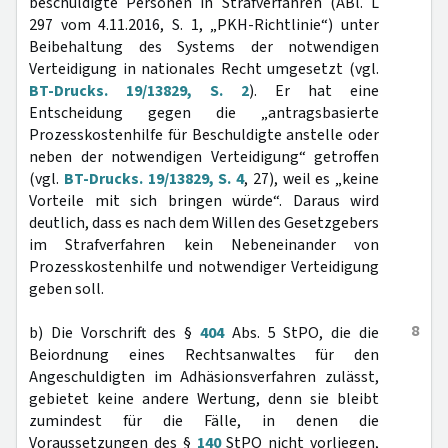
beschuldigte Personen in Strafverfahren (ABl. L
297 vom 4.11.2016, S. 1, „PKH-Richtlinie“) unter
Beibehaltung des Systems der notwendigen
Verteidigung in nationales Recht umgesetzt (vgl.
BT-Drucks. 19/13829, S. 2
). Er hat eine
Entscheidung gegen die „antragsbasierte
Prozesskostenhilfe für Beschuldigte anstelle oder
neben der notwendigen Verteidigung“ getroffen
(vgl.
BT-Drucks. 19/13829, S. 4
, 27), weil es „keine
Vorteile mit sich bringen würde“. Daraus wird
deutlich, dass es nach dem Willen des Gesetzgebers
im Strafverfahren kein Nebeneinander von
Prozesskostenhilfe und notwendiger Verteidigung
geben soll.
8
b) Die Vorschrift des §
404
Abs. 5 StPO, die die
Beiordnung eines Rechtsanwaltes für den
Angeschuldigten im Adhäsionsverfahren zulässt,
gebietet keine andere Wertung, denn sie bleibt
zumindest für die Fälle, in denen die
Voraussetzungen des §
140
StPO nicht vorliegen,