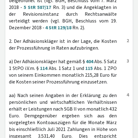
beigeordnet ist (vgl. BGH, Beschluss vom 7. März
2018 -
5 StR 587/17
Rn. 3) und die Angeklagten in
der Revisionsinstanz durch Rechtsanwälte
verteidigt werden (vgl. BGH, Beschluss vom 19.
Dezember 2018 -
4 StR 129/18
Rn. 2).
2
2. Der Adhäsionskläger ist in der Lage, die Kosten
der Prozessführung in Raten aufzubringen.
3
a) Der Adhäsionskläger hat gemäß §
404
Abs. 5 Satz
1 StPO i.V.m. §
114
Abs. 1 Satz 1 und
115
Abs. 1 ZPO
von seinem Einkommen monatlich 215,28 Euro für
die Kosten seiner Prozessführung einzusetzen.
4
aa) Nach seinen Angaben in der Erklärung zu den
persönlichen und wirtschaftlichen Verhältnissen
erhält er Leistungen nach SGB II von monatlich 432
Euro. Demgegenüber ergeben sich aus den
vorgelegten Kontoauszügen für die Monate März
bis einschließlich Juli 2021 Zahlungen in Höhe von
insgesamt 3.531,40 Euro. Dies entspricht