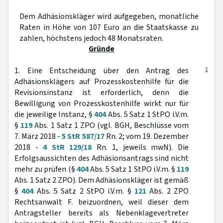
Dem Adhäsionskläger wird aufgegeben, monatliche
Raten in Höhe von 107 Euro an die Staatskasse zu
zahlen, höchstens jedoch 48 Monatsraten.
Gründe
1
1. Eine Entscheidung über den Antrag des
Adhäsionsklägers auf Prozesskostenhilfe für die
Revisionsinstanz ist erforderlich, denn die
Bewilligung von Prozesskostenhilfe wirkt nur für
die jeweilige Instanz, §
404
Abs. 5 Satz 1 StPO i.V.m.
§
119
Abs. 1 Satz 1 ZPO (vgl. BGH, Beschlüsse vom
7. März 2018 -
5 StR 587/17
Rn. 2; vom 19. Dezember
2018 -
4 StR 129/18
Rn. 1, jeweils mwN). Die
Erfolgsaussichten des Adhäsionsantrags sind nicht
mehr zu prüfen (§
404
Abs. 5 Satz 1 StPO i.V.m. §
119
Abs. 1 Satz 2 ZPO). Dem Adhäsionskläger ist gemäß
§
404
Abs. 5 Satz 2 StPO i.V.m. §
121
Abs. 2 ZPO
Rechtsanwalt F. beizuordnen, weil dieser dem
Antragsteller bereits als Nebenklagevertreter