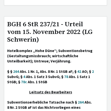
BGH 6 StR 237/21 - Urteil
vom 15. November 2022 (LG
Schwerin)
Hotelkomplex „Hohe Düne“; Subventionsbetrug
(Gestaltungsmissbrauch; wirtschaftliche
Unteilbarkeit); Untreue; Verjährung.
§ §
264
Abs. 1 Nr. 1, Abs. 8 Nr. 1 StGB aF; §
42
AO; §
2
SubvG; §
4
Abs. 1 Satz 3 SubvG; §
78
Abs. 1 Satz 1
StGB; §
78c
Abs. 1 StGB
Leitsatz des Bearbeiters
Subventionserhebliche Tatsache nach §
264
Abs.
8 Nr. 2 StGB aF ist das Nichtvorliegen eines