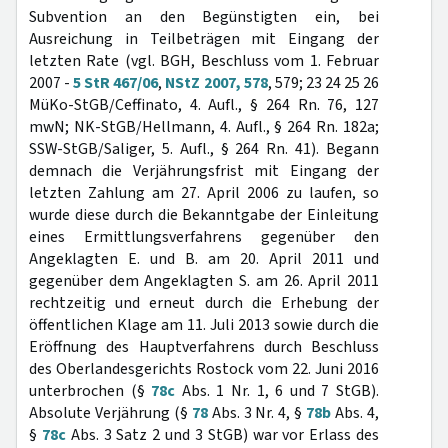
Subvention an den Begünstigten ein, bei
Ausreichung in Teilbeträgen mit Eingang der
letzten Rate (vgl. BGH, Beschluss vom 1. Februar
2007 -
5 StR 467/06
,
NStZ 2007, 578
, 579; 23 24 25 26
MüKo-StGB/Ceffinato, 4. Aufl., § 264 Rn. 76, 127
mwN; NK-StGB/Hellmann, 4. Aufl., § 264 Rn. 182a;
SSW-StGB/Saliger, 5. Aufl., § 264 Rn. 41). Begann
demnach die Verjährungsfrist mit Eingang der
letzten Zahlung am 27. April 2006 zu laufen, so
wurde diese durch die Bekanntgabe der Einleitung
eines Ermittlungsverfahrens gegenüber den
Angeklagten E. und B. am 20. April 2011 und
gegenüber dem Angeklagten S. am 26. April 2011
rechtzeitig und erneut durch die Erhebung der
öffentlichen Klage am 11. Juli 2013 sowie durch die
Eröffnung des Hauptverfahrens durch Beschluss
des Oberlandesgerichts Rostock vom 22. Juni 2016
unterbrochen (§
78c
Abs. 1 Nr. 1, 6 und 7 StGB).
Absolute Verjährung (§
78
Abs. 3 Nr. 4, §
78b
Abs. 4,
§
78c
Abs. 3 Satz 2 und 3 StGB) war vor Erlass des