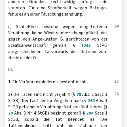
anderen Gründen rechtswidrig erfolgt sein
könnten. Für eine Strafbarkeit wegen Betruges
fehle es an einer Täuschungshandlung.
24
c) Schließlich bestehe wegen eingetretener
Verjährung keine Wiedereinbeziehungspflicht des
gegen den Angeklagten B. gerichteten von der
Staatsanwaltschaft gemäß §
154a
StPO
ausgeschiedenen Tatvorwurfs der Untreue zum
Nachteil der O. .
III.
25
1. Ein Verfahrenshindernis besteht nicht.
26
a) Die Taten sind nicht verjährt (§
78
Abs. 1 Satz 1
StGB). Der Lauf der für Vergehen nach §
264
Abs. 1
StGB geltenden Verjährungsfrist von fünf Jahren (§
78
Abs. 3 Nr. 4 StGB) beginnt gemäß §
78a
Satz 1
StGB, sobald die Tat beendet ist. Die
Tatbeendigung tritt mit der Zahlung der