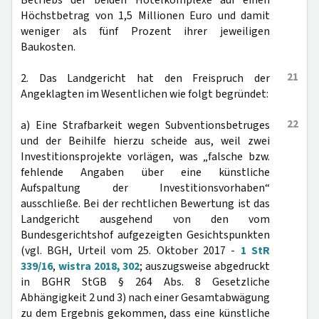
Betriebs der beiden Hotelkomplexe auf einen
Höchstbetrag von 1,5 Millionen Euro und damit
weniger als fünf Prozent ihrer jeweiligen
Baukosten.
21
2. Das Landgericht hat den Freispruch der
Angeklagten im Wesentlichen wie folgt begründet:
22
a) Eine Strafbarkeit wegen Subventionsbetruges
und der Beihilfe hierzu scheide aus, weil zwei
Investitionsprojekte vorlägen, was „falsche bzw.
fehlende Angaben über eine künstliche
Aufspaltung der Investitionsvorhaben“
ausschließe. Bei der rechtlichen Bewertung ist das
Landgericht ausgehend von den vom
Bundesgerichtshof aufgezeigten Gesichtspunkten
(vgl. BGH, Urteil vom 25. Oktober 2017 -
1 StR
339/16
,
wistra 2018, 302
; auszugsweise abgedruckt
in BGHR StGB § 264 Abs. 8 Gesetzliche
Abhängigkeit 2 und 3) nach einer Gesamtabwägung
zu dem Ergebnis gekommen, dass eine künstliche