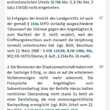
erstinstanzlichen Urteils (§
78b
Abs. 3, §
78c
Abs. 3
Satz 3 StGB) nicht eingetreten.
27
b) Entgegen der Ansicht des Landgerichts ist auch
der gemäß §
154a
StPO vorläufig ausgeschiedene
Tatvorwurf der Untreue gegen den Angeklagten B.
zum Nachteil der O. nicht verjährt, weil der
Eröffnungsbeschluss auch insoweit die Verjährung
(erneut) unterbrochen hat (vgl. BGH, Beschluss
vom 12. März 1968 -
5 StR 115/68
,
NJW 1968, 901
,
902; KK-StPO/Diemer, 8. Aufl., § 154a Rn. 16 mwN).
28
2. Die Revisionen der Staatsanwaltschaft haben mit
der Sachrüge Erfolg, so dass es auf die erhobenen
Verfahrensrügen nicht mehr ankommt. Die
Freisprüche der Angeklagten vom
Subventionsbetrug bzw. der Beihilfe hierzu halten
rechtlicher Überprüfung nicht stand. Es fehlt an
einer Darstellung, die eine revisionsgerichtliche
Nachprüfung ermöglicht (vgl. BGH, Urteil vom 22.