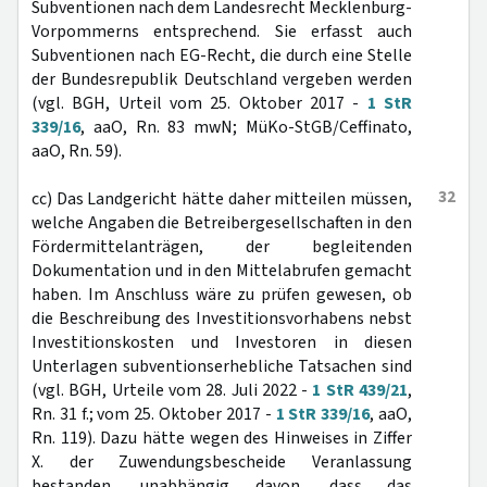
Subventionen nach dem Landesrecht Mecklenburg-
Vorpommerns entsprechend. Sie erfasst auch
Subventionen nach EG-Recht, die durch eine Stelle
der Bundesrepublik Deutschland vergeben werden
(vgl. BGH, Urteil vom 25. Oktober 2017 -
1 StR
339/16
, aaO, Rn. 83 mwN; MüKo-StGB/Ceffinato,
aaO, Rn. 59).
32
cc) Das Landgericht hätte daher mitteilen müssen,
welche Angaben die Betreibergesellschaften in den
Fördermittelanträgen, der begleitenden
Dokumentation und in den Mittelabrufen gemacht
haben. Im Anschluss wäre zu prüfen gewesen, ob
die Beschreibung des Investitionsvorhabens nebst
Investitionskosten und Investoren in diesen
Unterlagen subventionserhebliche Tatsachen sind
(vgl. BGH, Urteile vom 28. Juli 2022 -
1 StR 439/21
,
Rn. 31 f.; vom 25. Oktober 2017 -
1 StR 339/16
, aaO,
Rn. 119). Dazu hätte wegen des Hinweises in Ziffer
X. der Zuwendungsbescheide Veranlassung
bestanden, unabhängig davon, dass das