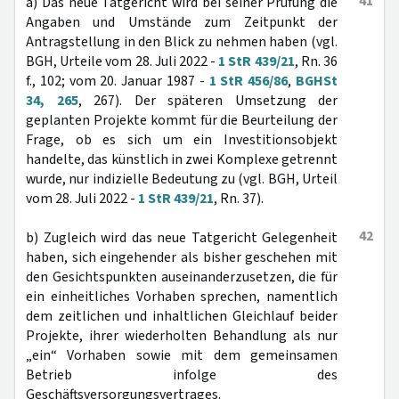
41
a) Das neue Tatgericht wird bei seiner Prüfung die
Angaben und Umstände zum Zeitpunkt der
Antragstellung in den Blick zu nehmen haben (vgl.
BGH, Urteile vom 28. Juli 2022 -
1 StR 439/21
, Rn. 36
f., 102; vom 20. Januar 1987 -
1 StR 456/86
,
BGHSt
34, 265
, 267). Der späteren Umsetzung der
geplanten Projekte kommt für die Beurteilung der
Frage, ob es sich um ein Investitionsobjekt
handelte, das künstlich in zwei Komplexe getrennt
wurde, nur indizielle Bedeutung zu (vgl. BGH, Urteil
vom 28. Juli 2022 -
1 StR 439/21
, Rn. 37).
42
b) Zugleich wird das neue Tatgericht Gelegenheit
haben, sich eingehender als bisher geschehen mit
den Gesichtspunkten auseinanderzusetzen, die für
ein einheitliches Vorhaben sprechen, namentlich
dem zeitlichen und inhaltlichen Gleichlauf beider
Projekte, ihrer wiederholten Behandlung als nur
„ein“ Vorhaben sowie mit dem gemeinsamen
Betrieb infolge des
Geschäftsversorgungsvertrages.