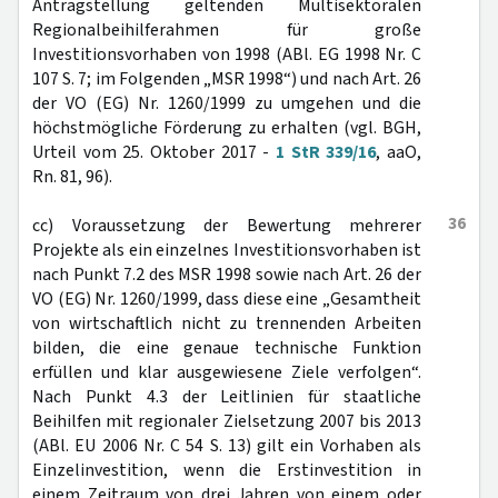
Antragstellung geltenden Multisektoralen
Regionalbeihilferahmen für große
Investitionsvorhaben von 1998 (ABl. EG 1998 Nr. C
107 S. 7; im Folgenden „MSR 1998“) und nach Art. 26
der VO (EG) Nr. 1260/1999 zu umgehen und die
höchstmögliche Förderung zu erhalten (vgl. BGH,
Urteil vom 25. Oktober 2017 -
1 StR 339/16
, aaO,
Rn. 81, 96).
36
cc) Voraussetzung der Bewertung mehrerer
Projekte als ein einzelnes Investitionsvorhaben ist
nach Punkt 7.2 des MSR 1998 sowie nach Art. 26 der
VO (EG) Nr. 1260/1999, dass diese eine „Gesamtheit
von wirtschaftlich nicht zu trennenden Arbeiten
bilden, die eine genaue technische Funktion
erfüllen und klar ausgewiesene Ziele verfolgen“.
Nach Punkt 4.3 der Leitlinien für staatliche
Beihilfen mit regionaler Zielsetzung 2007 bis 2013
(ABl. EU 2006 Nr. C 54 S. 13) gilt ein Vorhaben als
Einzelinvestition, wenn die Erstinvestition in
einem Zeitraum von drei Jahren von einem oder