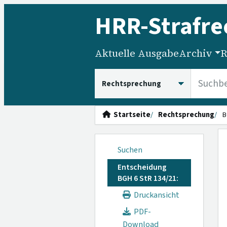
HRR
-Strafre
Aktuelle Ausgabe
Archiv
R
HRRS durchsuchen
Startseite
Rechtsprechung
B
Suchen
Entscheidung
BGH 6 StR 134/21:
Druckansicht
PDF-
Download