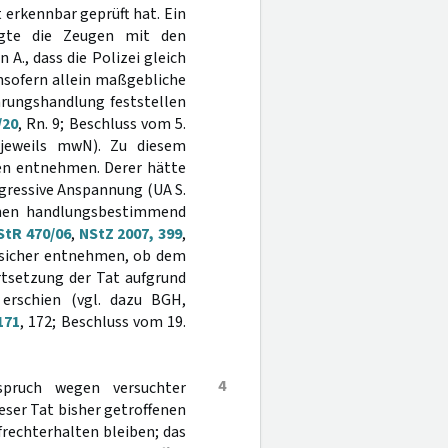
t erkennbar geprüft hat. Ein
lagte die Zeugen mit den
A., dass die Polizei gleich
insofern allein maßgebliche
hrungshandlung feststellen
/20
, Rn. 9; Beschluss vom 5.
 jeweils mwN). Zu diesem
gen entnehmen. Derer hätte
ggressive Anspannung (UA S.
onen handlungsbestimmend
StR 470/06
,
NStZ 2007, 399
,
nd sicher entnehmen, ob dem
rtsetzung der Tat aufgrund
 erschien (vgl. dazu BGH,
171
, 172; Beschluss vom 19.
4
spruch wegen versuchter
eser Tat bisher getroffenen
rechterhalten bleiben; das