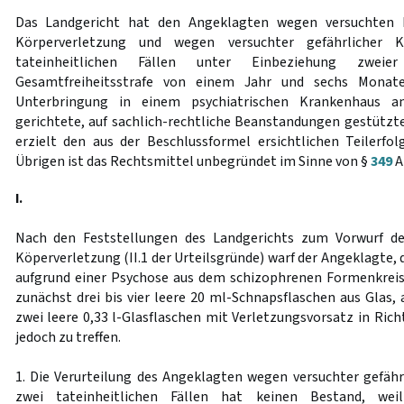
Das Landgericht hat den Angeklagten wegen versuchten 
Körperverletzung und wegen versuchter gefährlicher K
tateinheitlichen Fällen unter Einbeziehung zweie
Gesamtfreiheitsstrafe von einem Jahr und sechs Monate
Unterbringung in einem psychiatrischen Krankenhaus an
gerichtete, auf sachlich-rechtliche Beanstandungen gestützt
erzielt den aus der Beschlussformel ersichtlichen Teilerfo
Übrigen ist das Rechtsmittel unbegründet im Sinne von §
349
A
I.
Nach den Feststellungen des Landgerichts zum Vorwurf de
Köperverletzung (II.1 der Urteilsgründe) warf der Angeklagte,
aufgrund einer Psychose aus dem schizophrenen Formenkreis
zunächst drei bis vier leere 20 ml-Schnapsflaschen aus Glas,
zwei leere 0,33 l-Glasflaschen mit Verletzungsvorsatz in Ric
jedoch zu treffen.
1. Die Verurteilung des Angeklagten wegen versuchter gefähr
zwei tateinheitlichen Fällen hat keinen Bestand, wei