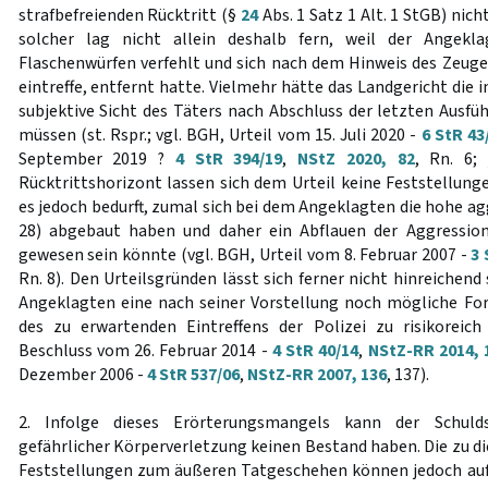
strafbefreienden Rücktritt (§
24
Abs. 1 Satz 1 Alt. 1 StGB) nich
solcher lag nicht allein deshalb fern, weil der Angek
Flaschenwürfen verfehlt und sich nach dem Hinweis des Zeugen 
eintreffe, entfernt hatte. Vielmehr hätte das Landgericht die 
subjektive Sicht des Täters nach Abschluss der letzten Ausfü
müssen (st. Rspr.; vgl. BGH, Urteil vom 15. Juli 2020 -
6 StR 43
September 2019 ?
4 StR 394/19
,
NStZ 2020, 82
, Rn. 6;
Rücktrittshorizont lassen sich dem Urteil keine Feststellun
es jedoch bedurft, zumal sich bei dem Angeklagten die hohe a
28) abgebaut haben und daher ein Abflauen der Aggressi
gewesen sein könnte (vgl. BGH, Urteil vom 8. Februar 2007 -
3 
Rn. 8). Den Urteilsgründen lässt sich ferner nicht hinreiche
Angeklagten eine nach seiner Vorstellung noch mögliche Fo
des zu erwartenden Eintreffens der Polizei zu risikoreich
Beschluss vom 26. Februar 2014 -
4 StR 40/14
,
NStZ-RR 2014, 
Dezember 2006 -
4 StR 537/06
,
NStZ-RR 2007, 136
, 137).
2. Infolge dieses Erörterungsmangels kann der Schuld
gefährlicher Körperverletzung keinen Bestand haben. Die zu di
Feststellungen zum äußeren Tatgeschehen können jedoch auf