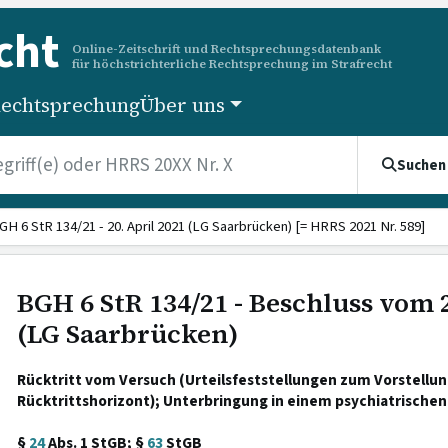
cht
Online-Zeitschrift und Rechtsprechungsdatenbank
für höchstrichterliche Rechtsprechung im Strafrecht
echtsprechung
Über uns
Suchen
GH 6 StR 134/21 - 20. April 2021 (LG Saarbrücken) [= HRRS 2021 Nr. 589]
BGH 6 StR 134/21 - Beschluss vom 2
(LG Saarbrücken)
Rücktritt vom Versuch (Urteilsfeststellungen zum Vorstellun
Rücktrittshorizont); Unterbringung in einem psychiatrische
§
24
Abs. 1 StGB; §
63
StGB