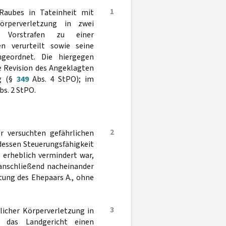
1
Raubes in Tateinheit mit
örperverletzung in zwei
r Vorstrafen zu einer
n verurteilt sowie seine
geordnet. Die hiergegen
e Revision des Angeklagten
lg (§
349
Abs. 4 StPO); im
bs. 2 StPO.
2
r versuchten gefährlichen
 dessen Steuerungsfähigkeit
 erheblich vermindert war,
 anschließend nacheinander
htung des Ehepaars A., ohne
3
licher Körperverletzung in
l das Landgericht einen