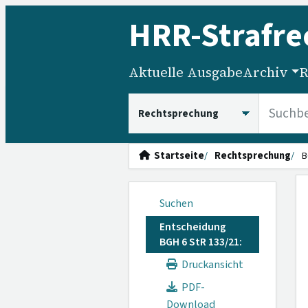
HRR
-Strafre
Aktuelle Ausgabe
Archiv
R
HRRS durchsuchen
Startseite
Rechtsprechung
B
Suchen
Entscheidung
BGH 6 StR 133/21:
Druckansicht
PDF-
Download