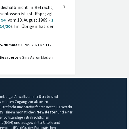
3
deshalb nicht in Betracht,
hlossen ist (st. Rspr.; vgl.
 94
; vom 13. August 1969 -
1
14/20
). Im Übrigen hat der
S-Nummer:
HRRS 2021 Nr. 1128
Bearbeiter:
Sina Aaron Moslehi
 Hamburger Anwaltskanzlei
Strate und
ostenlosen Zugang zur aktuellen
Strafrecht und Strafverfahrensrecht. Es besteht
RS
, einem monatlichen
Newsletter
und einer
r vollständigen strafrechtlichen
s (BGH) und ausgewählter Urteile und
gerichts (BVerfG), des Europäischen