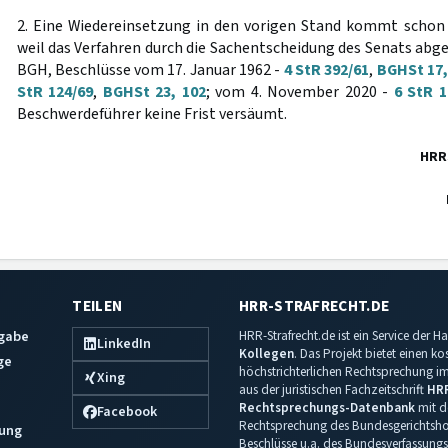
2. Eine Wiedereinsetzung in den vorigen Stand kommt schon 
weil das Verfahren durch die Sachentscheidung des Senats abgesc
BGH, Beschlüsse vom 17. Januar 1962 -
4 StR 392/61
,
BGHSt 17,
StR 124/69
,
BGHSt 23, 102
; vom 4. November 2020 -
6 StR 1
Beschwerdeführer keine Frist versäumt.
HRR
TEILEN
HRR-STRAFRECHT.DE
sgabe
HRR-Strafrecht.de ist ein Service der
LinkedIn
Kollegen
. Das Projekt bietet einen k
ge
höchstrichterlichen Rechtsprechung im 
Xing
aus der juristischen Fachzeitschrift
HR
Rechtsprechungs-Datenbank
mit de
Facebook
Rechtsprechung des Bundesgerichtshof
ung
Beschlüsse u.a. des Bundesverfassungs