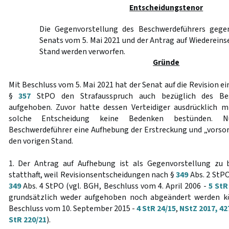
Entscheidungstenor
Die Gegenvorstellung des Beschwerdeführers gege
Senats vom 5. Mai 2021 und der Antrag auf Wiedereins
Stand werden verworfen.
Gründe
Mit Beschluss vom 5. Mai 2021 hat der Senat auf die Revision
§
357
StPO den Strafausspruch auch bezüglich des Besc
aufgehoben. Zuvor hatte dessen Verteidiger ausdrücklich m
solche Entscheidung keine Bedenken bestünden. 
Beschwerdeführer eine Aufhebung der Erstreckung und „vorsor
den vorigen Stand.
1. Der Antrag auf Aufhebung ist als Gegenvorstellung zu b
statthaft, weil Revisionsentscheidungen nach §
349
Abs. 2 StPO
349
Abs. 4 StPO (vgl. BGH, Beschluss vom 4. April 2006 -
5 StR
grundsätzlich weder aufgehoben noch abgeändert werden kön
Beschluss vom 10. September 2015 -
4 StR 24/15
,
NStZ 2017, 42
StR 220/21
).