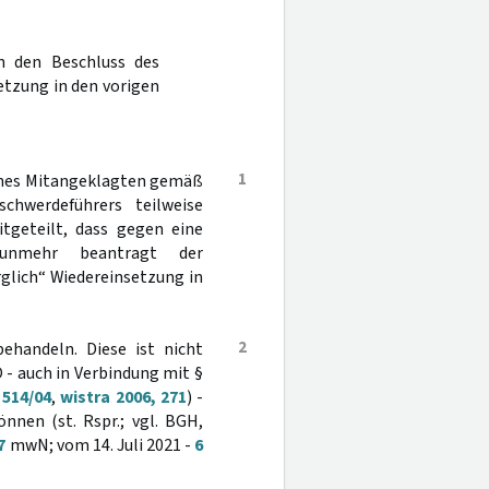
n den Beschluss des
etzung in den vorigen
1
 eines Mitangeklagten gemäß
hwerdeführers teilweise
itgeteilt, dass gegen eine
Nunmehr beantragt der
glich“ Wiedereinsetzung in
2
ehandeln. Diese ist nicht
 - auch in Verbindung mit §
 514/04
,
wistra 2006, 271
) -
nen (st. Rspr.; vgl. BGH,
7
mwN; vom 14. Juli 2021 -
6