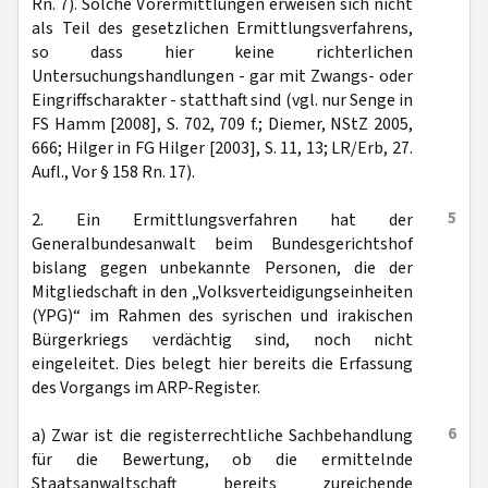
Rn. 7). Solche Vorermittlungen erweisen sich nicht
als Teil des gesetzlichen Ermittlungsverfahrens,
so dass hier keine richterlichen
Untersuchungshandlungen - gar mit Zwangs- oder
Eingriffscharakter - statthaft sind (vgl. nur Senge in
FS Hamm [2008], S. 702, 709 f.; Diemer, NStZ 2005,
666; Hilger in FG Hilger [2003], S. 11, 13; LR/Erb, 27.
Aufl., Vor § 158 Rn. 17).
5
2. Ein Ermittlungsverfahren hat der
Generalbundesanwalt beim Bundesgerichtshof
bislang gegen unbekannte Personen, die der
Mitgliedschaft in den „Volksverteidigungseinheiten
(YPG)“ im Rahmen des syrischen und irakischen
Bürgerkriegs verdächtig sind, noch nicht
eingeleitet. Dies belegt hier bereits die Erfassung
des Vorgangs im ARP-Register.
6
a) Zwar ist die registerrechtliche Sachbehandlung
für die Bewertung, ob die ermittelnde
Staatsanwaltschaft bereits zureichende