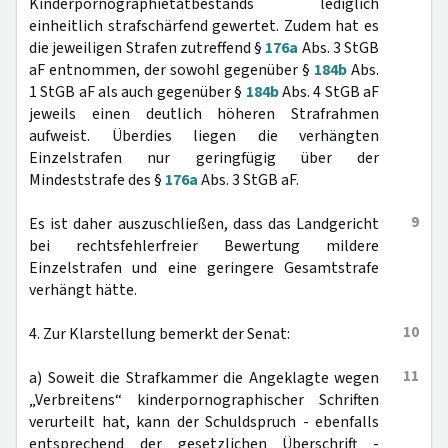
Kinderpornographietatbestands lediglich
einheitlich strafschärfend gewertet. Zudem hat es
die jeweiligen Strafen zutreffend §
176a
Abs. 3 StGB
aF entnommen, der sowohl gegenüber §
184b
Abs.
1 StGB aF als auch gegenüber §
184b
Abs. 4 StGB aF
jeweils einen deutlich höheren Strafrahmen
aufweist. Überdies liegen die verhängten
Einzelstrafen nur geringfügig über der
Mindeststrafe des §
176a
Abs. 3 StGB aF.
9
Es ist daher auszuschließen, dass das Landgericht
bei rechtsfehlerfreier Bewertung mildere
Einzelstrafen und eine geringere Gesamtstrafe
verhängt hätte.
10
4. Zur Klarstellung bemerkt der Senat:
11
a) Soweit die Strafkammer die Angeklagte wegen
„Verbreitens“ kinderpornographischer Schriften
verurteilt hat, kann der Schuldspruch - ebenfalls
entsprechend der gesetzlichen Überschrift -