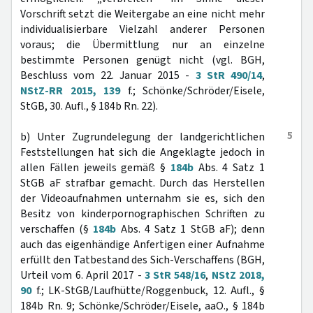
Vorschrift setzt die Weitergabe an eine nicht mehr
individualisierbare Vielzahl anderer Personen
voraus; die Übermittlung nur an einzelne
bestimmte Personen genügt nicht (vgl. BGH,
Beschluss vom 22. Januar 2015 -
3 StR 490/14
,
NStZ-RR 2015, 139
f.; Schönke/Schröder/Eisele,
StGB, 30. Aufl., § 184b Rn. 22).
5
b) Unter Zugrundelegung der landgerichtlichen
Feststellungen hat sich die Angeklagte jedoch in
allen Fällen jeweils gemäß §
184b
Abs. 4 Satz 1
StGB aF strafbar gemacht. Durch das Herstellen
der Videoaufnahmen unternahm sie es, sich den
Besitz von kinderpornographischen Schriften zu
verschaffen (§
184b
Abs. 4 Satz 1 StGB aF); denn
auch das eigenhändige Anfertigen einer Aufnahme
erfüllt den Tatbestand des Sich-Verschaffens (BGH,
Urteil vom 6. April 2017 -
3 StR 548/16
,
NStZ 2018,
90
f.; LK-StGB/Laufhütte/Roggenbuck, 12. Aufl., §
184b Rn. 9; Schönke/Schröder/Eisele, aaO., § 184b