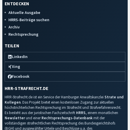
ENTDECKEN
Aktuelle Ausgabe
HRRS-Beiträge suchen
Archiv
Rechtsprechung
TEILEN
LinkedIn
Xing
Facebook
HRR-STRAFRECHT.DE
HRR-Strafrecht.de ist ein Service der Hamburger Anwaltskanzlei
Strate und
Kollegen
. Das Projekt bietet einen kostenlosen Zugang zur aktuellen
höchstrichterlichen Rechtsprechung im Strafrecht und Strafverfahrensrecht.
Es besteht aus der juristischen Fachzeitschrift
HRRS
, einem monatlichen
Newsletter
und einer
Rechtsprechungs-Datenbank
mit der
vollständigen strafrechtlichen Rechtsprechung des Bundesgerichtshofs
(BGH) und ausgewählter Urteile und Beschlüsse u.a. des