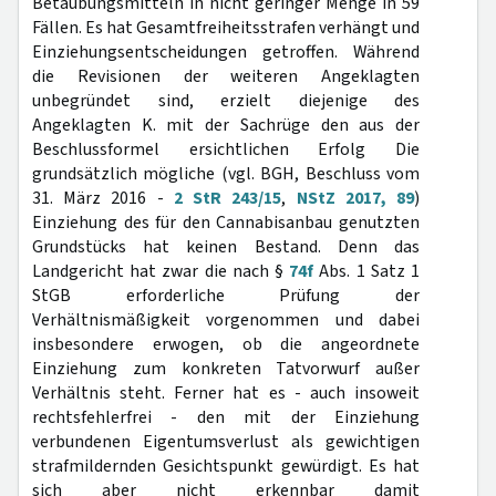
Betäubungsmitteln in nicht geringer Menge in 59
Fällen. Es hat Gesamtfreiheitsstrafen verhängt und
Einziehungsentscheidungen getroffen. Während
die Revisionen der weiteren Angeklagten
unbegründet sind, erzielt diejenige des
Angeklagten K. mit der Sachrüge den aus der
Beschlussformel ersichtlichen Erfolg Die
grundsätzlich mögliche (vgl. BGH, Beschluss vom
31. März 2016 -
2 StR 243/15
,
NStZ 2017, 89
)
Einziehung des für den Cannabisanbau genutzten
Grundstücks hat keinen Bestand. Denn das
Landgericht hat zwar die nach §
74f
Abs. 1 Satz 1
StGB erforderliche Prüfung der
Verhältnismäßigkeit vorgenommen und dabei
insbesondere erwogen, ob die angeordnete
Einziehung zum konkreten Tatvorwurf außer
Verhältnis steht. Ferner hat es - auch insoweit
rechtsfehlerfrei - den mit der Einziehung
verbundenen Eigentumsverlust als gewichtigen
strafmildernden Gesichtspunkt gewürdigt. Es hat
sich aber nicht erkennbar damit