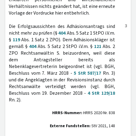
Verhältnissen nichts geändert hat, ist eine erneute
Vorlage der Vordrucke hier entbehrlich.
3
Die Erfolgsaussichten des Adhäsionsantrags sind
nicht mehr zu prüfen (§
404
Abs. 5 Satz 1 StPO i.V.m.
§
119
Abs. 1 Satz 2 ZPO). Dem Adhäsionskläger ist
gemäß §
404
Abs. 5 Satz 2 StPO i.V.m. §
121
Abs. 2
ZPO Rechtsanwältin S. beizuordnen, weil diese
dem Antragsteller bereits als
Nebenklagevertreterin beigeordnet ist (vgl. BGH,
Beschluss vom 7. März 2018 -
5 StR 587/17
Rn. 3)
und die Angeklagten in der Revisionsinstanz durch
Rechtsanwälte verteidigt werden (vgl. BGH,
Beschluss vom 19. Dezember 2018 -
4 StR 129/18
Rn. 2).
HRRS-Nummer:
HRRS 2020 Nr. 838
Externe Fundstellen:
StV 2021, 148