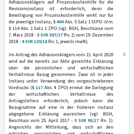
Adhäsionsklägers auf Prozesskostenhilfe für die
Revisionsinstanz ist erforderlich, denn die
Bewilligung von Prozesskostenhilfe wirkt nur für
die jeweilige Instanz, §
404
Abs. 5 Satz 1 StPO i.V.m.
§
119
Abs. 1 Satz 1 ZPO (vgl. BGH, Beschlüsse vom
7. März 2018 -
5 StR 587/17
Rn. 2; vom 19. Dezember
2018 -
4 StR 129/18
Rn. 1, jeweils mwN).
2
Im Antrag des Adhäsionsklägers vom 21. April 2020
wird auf die bereits zur Akte gereichte Erklärung
über die persönlichen und wirtschaftlichen
Verhältnisse Bezug genommen. Zwar ist in jeder
Instanz unter Verwendung des vorgeschriebenen
Vordrucks (§
117
Abs. 4 ZPO) erneut die Darlegung
der wirtschaftlichen Verhältnisse des
Antragstellers erforderlich, jedoch kann die
Bezugnahme auf eine in der früheren Instanz
abgegebene Erklärung ausreichen (vgl. BGH,
Beschluss vom 25. April 2017 -
5 StR 95/17
Rn. 1).
Angesichts der Mitteilung, dass sich an den
erklärten persönlichen und wirtschaftlichen