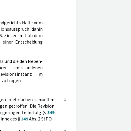
andgerichts Halle vom
sionsausspruch dahin
S. Zinsen erst ab dem
 einer Entscheidung
ls und die den Neben-
hren entstandenen
visionsinstanz im
zu tragen.
1
en mehrfachen sexuellen
en getroffen. Die Revision
 geringen Teilerfolg (§
349
Sinne des §
349
Abs. 2 StPO.