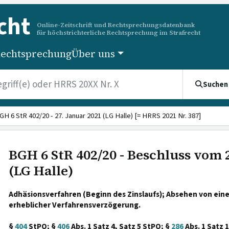
cht
Online-Zeitschrift und Rechtsprechungsdatenbank
für höchstrichterliche Rechtsprechung im Strafrecht
echtsprechung
Über uns
Suchen
GH 6 StR 402/20 - 27. Januar 2021 (LG Halle) [= HRRS 2021 Nr. 387]
BGH 6 StR 402/20 - Beschluss vom 
(LG Halle)
Adhäsionsverfahren (Beginn des Zinslaufs); Absehen von ei
erheblicher Verfahrensverzögerung.
§
404
StPO; §
406
Abs. 1 Satz 4, Satz 5 StPO; §
286
Abs. 1 Satz 