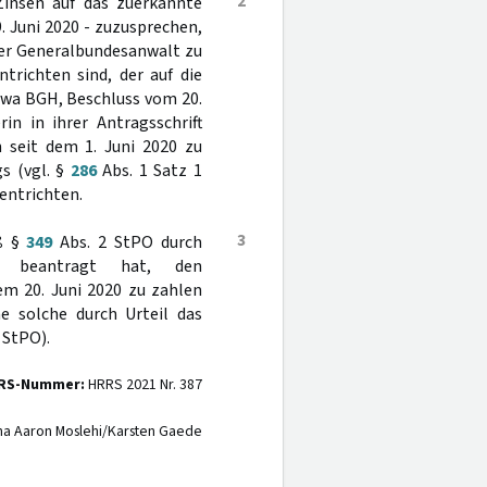
2
Zinsen auf das zuerkannte
 Juni 2020 - zuzusprechen,
der Generalbundesanwalt zu
trichten sind, der auf die
etwa BGH, Beschluss vom 20.
rin in ihrer Antragsschrift
 seit dem 1. Juni 2020 zu
s (vgl. §
286
Abs. 1 Satz 1
 entrichten.
3
äß §
349
Abs. 2 StPO durch
lt beantragt hat, den
em 20. Juni 2020 zu zahlen
ne solche durch Urteil das
StPO).
RS-Nummer:
HRRS 2021 Nr. 387
na Aaron Moslehi/Karsten Gaede