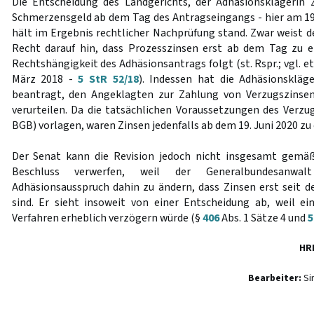
Die Entscheidung des Landgerichts, der Adhäsionsklägerin 
Schmerzensgeld ab dem Tag des Antragseingangs - hier am 19.
hält im Ergebnis rechtlicher Nachprüfung stand. Zwar weist 
Recht darauf hin, dass Prozesszinsen erst ab dem Tag zu en
Rechtshängigkeit des Adhäsionsantrags folgt (st. Rspr.; vgl. 
März 2018 -
5 StR 52/18
). Indessen hat die Adhäsionskläge
beantragt, den Angeklagten zur Zahlung von Verzugszinsen
verurteilen. Da die tatsächlichen Voraussetzungen des Verzug
BGB) vorlagen, waren Zinsen jedenfalls ab dem 19. Juni 2020 zu
Der Senat kann die Revision jedoch nicht insgesamt gem
Beschluss verwerfen, weil der Generalbundesanwa
Adhäsionsausspruch dahin zu ändern, dass Zinsen erst seit d
sind. Er sieht insoweit von einer Entscheidung ab, weil ei
Verfahren erheblich verzögern würde (§
406
Abs. 1 Sätze 4 und
5
HR
Bearbeiter:
Si