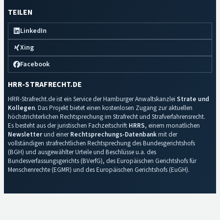
TEILEN
LinkedIn
Xing
Facebook
HRR-STRAFRECHT.DE
HRR-Strafrecht.de ist ein Service der Hamburger Anwaltskanzlei
Strate und
Kollegen
. Das Projekt bietet einen kostenlosen Zugang zur aktuellen
höchstrichterlichen Rechtsprechung im Strafrecht und Strafverfahrensrecht.
Es besteht aus der juristischen Fachzeitschrift
HRRS
, einem monatlichen
Newsletter
und einer
Rechtsprechungs-Datenbank
mit der
vollständigen strafrechtlichen Rechtsprechung des Bundesgerichtshofs
(BGH) und ausgewählter Urteile und Beschlüsse u.a. des
Bundesverfassungsgerichts (BVerfG), des Europäischen Gerichtshofs für
Menschenrechte (EGMR) und des Europäischen Gerichtshofs (EuGH).
Impressum
·
Datenschutz