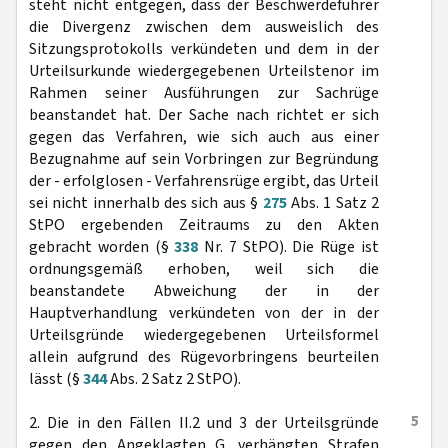
steht nicht entgegen, dass der Beschwerdeführer
die Divergenz zwischen dem ausweislich des
Sitzungsprotokolls verkündeten und dem in der
Urteilsurkunde wiedergegebenen Urteilstenor im
Rahmen seiner Ausführungen zur Sachrüge
beanstandet hat. Der Sache nach richtet er sich
gegen das Verfahren, wie sich auch aus einer
Bezugnahme auf sein Vorbringen zur Begründung
der - erfolglosen - Verfahrensrüge ergibt, das Urteil
sei nicht innerhalb des sich aus §
275
Abs. 1 Satz 2
StPO ergebenden Zeitraums zu den Akten
gebracht worden (§
338
Nr. 7 StPO). Die Rüge ist
ordnungsgemäß erhoben, weil sich die
beanstandete Abweichung der in der
Hauptverhandlung verkündeten von der in der
Urteilsgründe wiedergegebenen Urteilsformel
allein aufgrund des Rügevorbringens beurteilen
lässt (§
344
Abs. 2 Satz 2 StPO).
5
2. Die in den Fällen II.2 und 3 der Urteilsgründe
gegen den Angeklagten G. verhängten Strafen