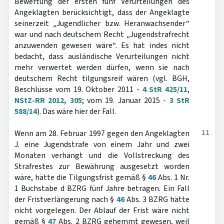
Bewertung der ersten fünf Verurteilungen des
Angeklagten berücksichtigt, dass der Angeklagte
seinerzeit „Jugendlicher bzw. Heranwachsender“
war und nach deutschem Recht „Jugendstrafrecht
anzuwenden gewesen wäre“. Es hat indes nicht
bedacht, dass ausländische Verurteilungen nicht
mehr verwertet werden dürfen, wenn sie nach
deutschem Recht tilgungsreif wären (vgl. BGH,
Beschlüsse vom 19. Oktober 2011 -
4 StR 425/11
,
NStZ-RR 2012, 305
; vom 19. Januar 2015 -
3 StR
588/14
). Das wäre hier der Fall.
11
Wenn am 28. Februar 1997 gegen den Angeklagten
J. eine Jugendstrafe von einem Jahr und zwei
Monaten verhängt und die Vollstreckung des
Strafrestes zur Bewährung ausgesetzt worden
wäre, hätte die Tilgungsfrist gemäß §
46
Abs. 1 Nr.
1 Buchstabe d BZRG fünf Jahre betragen. Ein Fall
der Fristverlängerung nach §
46
Abs. 3 BZRG hätte
nicht vorgelegen. Der Ablauf der Frist wäre nicht
gemäß §
47
Abs. 2 BZRG gehemmt gewesen, weil