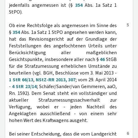
jedenfalls angemessen ist (§
354
Abs. 1a Satz 1
StPO).
5
Ob eine Rechtsfolge als angemessen im Sinne des
§
354
Abs. 1a Satz 1 StPO angesehen werden kann,
hat das Revisionsgericht auf der Grundlage der
Feststellungen des angefochtenen Urteils unter
Berücksichtigung aller maßgeblichen
Gesichtspunkte, insbesondere aller nach §
46
StGB
für die Strafzumessung erheblichen Umstände zu
beurteilen (vgl. BGH, Beschlüsse vom 3. Mai 2013 -
1 StR 66/13
,
NStZ-RR 2013, 307
; vom 29. April 2014
-
4 StR 23/14
; Schäfer/Sander/van Gemmeren, aaO,
Rn. 1592). Dem Senat steht ein vollständiger und
aktueller Strafzumessungssachverhalt zur
Verfügung, wobei er - jeden Nachteil des
Angeklagten ausschließend - von einem sehr
hohen Wert des Kraftwagens ausgeht.
6
Bei seiner Entscheidung, dass die vom Landgericht