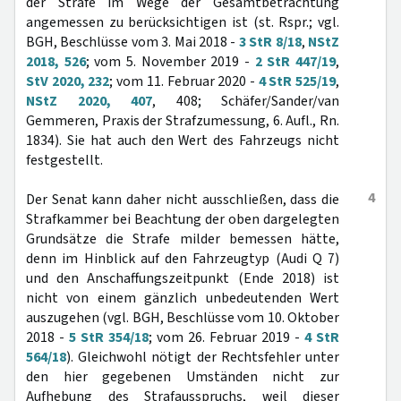
der Strafe im Wege der Gesamtbetrachtung
angemessen zu berücksichtigen ist (st. Rspr.; vgl.
BGH, Beschlüsse vom 3. Mai 2018 -
3 StR 8/18
,
NStZ
2018, 526
; vom 5. November 2019 -
2 StR 447/19
,
StV 2020, 232
; vom 11. Februar 2020 -
4 StR 525/19
,
NStZ 2020, 407
, 408; Schäfer/Sander/van
Gemmeren, Praxis der Strafzumessung, 6. Aufl., Rn.
1834). Sie hat auch den Wert des Fahrzeugs nicht
festgestellt.
4
Der Senat kann daher nicht ausschließen, dass die
Strafkammer bei Beachtung der oben dargelegten
Grundsätze die Strafe milder bemessen hätte,
denn im Hinblick auf den Fahrzeugtyp (Audi Q 7)
und den Anschaffungszeitpunkt (Ende 2018) ist
nicht von einem gänzlich unbedeutenden Wert
auszugehen (vgl. BGH, Beschlüsse vom 10. Oktober
2018 -
5 StR 354/18
; vom 26. Februar 2019 -
4 StR
564/18
). Gleichwohl nötigt der Rechtsfehler unter
den hier gegebenen Umständen nicht zur
Aufhebung des Strafausspruchs, weil dieser