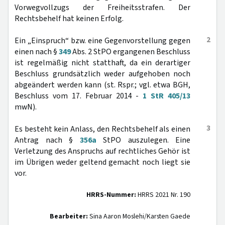
Vorwegvollzugs der Freiheitsstrafen. Der
Rechtsbehelf hat keinen Erfolg.
2
Ein „Einspruch“ bzw. eine Gegenvorstellung gegen
einen nach §
349
Abs. 2 StPO ergangenen Beschluss
ist regelmäßig nicht statthaft, da ein derartiger
Beschluss grundsätzlich weder aufgehoben noch
abgeändert werden kann (st. Rspr.; vgl. etwa BGH,
Beschluss vom 17. Februar 2014 -
1 StR 405/13
mwN).
3
Es besteht kein Anlass, den Rechtsbehelf als einen
Antrag nach §
356a
StPO auszulegen. Eine
Verletzung des Anspruchs auf rechtliches Gehör ist
im Übrigen weder geltend gemacht noch liegt sie
vor.
HRRS-Nummer:
HRRS 2021 Nr. 190
Bearbeiter:
Sina Aaron Moslehi/Karsten Gaede