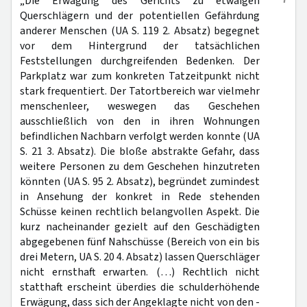
„Die Erwägung des Gerichts zu etwaigen
Querschlägern und der potentiellen Gefährdung
anderer Menschen (UA S. 119 2. Absatz) begegnet
vor dem Hintergrund der tatsächlichen
Feststellungen durchgreifenden Bedenken. Der
Parkplatz war zum konkreten Tatzeitpunkt nicht
stark frequentiert. Der Tatortbereich war vielmehr
menschenleer, weswegen das Geschehen
ausschließlich von den in ihren Wohnungen
befindlichen Nachbarn verfolgt werden konnte (UA
S. 21 3. Absatz). Die bloße abstrakte Gefahr, dass
weitere Personen zu dem Geschehen hinzutreten
könnten (UA S. 95 2. Absatz), begründet zumindest
in Ansehung der konkret in Rede stehenden
Schüsse keinen rechtlich belangvollen Aspekt. Die
kurz nacheinander gezielt auf den Geschädigten
abgegebenen fünf Nahschüsse (Bereich von ein bis
drei Metern, UA S. 20 4. Absatz) lassen Querschläger
nicht ernsthaft erwarten. (…) Rechtlich nicht
statthaft erscheint überdies die schulderhöhende
Erwägung, dass sich der Angeklagte nicht von den -