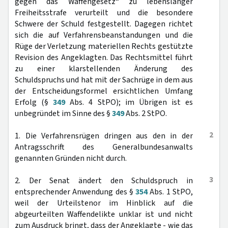
gegen das Waffengesetz“ zu lebenslanger
Freiheitsstrafe verurteilt und die besondere
Schwere der Schuld festgestellt. Dagegen richtet
sich die auf Verfahrensbeanstandungen und die
Rüge der Verletzung materiellen Rechts gestützte
Revision des Angeklagten. Das Rechtsmittel führt
zu einer klarstellenden Änderung des
Schuldspruchs und hat mit der Sachrüge in dem aus
der Entscheidungsformel ersichtlichen Umfang
Erfolg (§
349
Abs. 4 StPO); im Übrigen ist es
unbegründet im Sinne des §
349
Abs. 2 StPO.
2
1. Die Verfahrensrügen dringen aus den in der
Antragsschrift des Generalbundesanwalts
genannten Gründen nicht durch.
3
2. Der Senat ändert den Schuldspruch in
entsprechender Anwendung des §
354
Abs. 1 StPO,
weil der Urteilstenor im Hinblick auf die
abgeurteilten Waffendelikte unklar ist und nicht
zum Ausdruck bringt, dass der Angeklagte - wie das