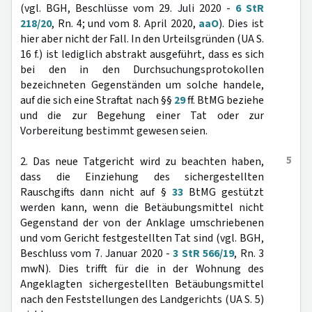
(vgl. BGH, Beschlüsse vom 29. Juli 2020 -
6 StR
218/20
, Rn. 4; und vom 8. April 2020,
aaO
). Dies ist
hier aber nicht der Fall. In den Urteilsgründen (UA S.
16 f.) ist lediglich abstrakt ausgeführt, dass es sich
bei den in den Durchsuchungsprotokollen
bezeichneten Gegenständen um solche handele,
auf die sich eine Straftat nach §§
29
ff. BtMG beziehe
und die zur Begehung einer Tat oder zur
Vorbereitung bestimmt gewesen seien.
5
2. Das neue Tatgericht wird zu beachten haben,
dass die Einziehung des sichergestellten
Rauschgifts dann nicht auf §
33
BtMG gestützt
werden kann, wenn die Betäubungsmittel nicht
Gegenstand der von der Anklage umschriebenen
und vom Gericht festgestellten Tat sind (vgl. BGH,
Beschluss vom 7. Januar 2020 -
3 StR 566/19
, Rn. 3
mwN). Dies trifft für die in der Wohnung des
Angeklagten sichergestellten Betäubungsmittel
nach den Feststellungen des Landgerichts (UA S. 5)