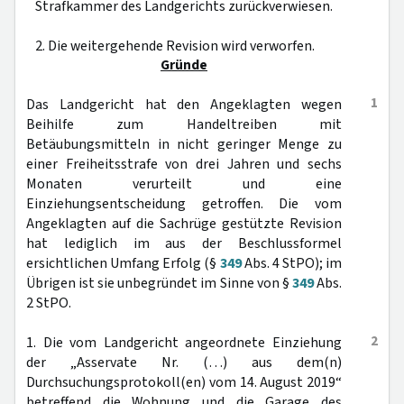
Strafkammer des Landgerichts zurückverwiesen.
2. Die weitergehende Revision wird verworfen.
Gründe
1
Das Landgericht hat den Angeklagten wegen
Beihilfe zum Handeltreiben mit
Betäubungsmitteln in nicht geringer Menge zu
einer Freiheitsstrafe von drei Jahren und sechs
Monaten verurteilt und eine
Einziehungsentscheidung getroffen. Die vom
Angeklagten auf die Sachrüge gestützte Revision
hat lediglich im aus der Beschlussformel
ersichtlichen Umfang Erfolg (§
349
Abs. 4 StPO); im
Übrigen ist sie unbegründet im Sinne von §
349
Abs.
2 StPO.
2
1. Die vom Landgericht angeordnete Einziehung
der „Asservate Nr. (…) aus dem(n)
Durchsuchungsprotokoll(en) vom 14. August 2019“
betreffend die Wohnung und die Garage des