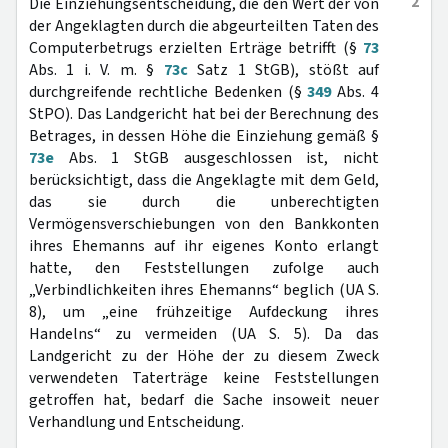
2
Die Einziehungsentscheidung, die den Wert der von
der Angeklagten durch die abgeurteilten Taten des
Computerbetrugs erzielten Erträge betrifft (§
73
Abs. 1 i. V. m. §
73c
Satz 1 StGB), stößt auf
durchgreifende rechtliche Bedenken (§
349
Abs. 4
StPO). Das Landgericht hat bei der Berechnung des
Betrages, in dessen Höhe die Einziehung gemäß §
73e
Abs. 1 StGB ausgeschlossen ist, nicht
berücksichtigt, dass die Angeklagte mit dem Geld,
das sie durch die unberechtigten
Vermögensverschiebungen von den Bankkonten
ihres Ehemanns auf ihr eigenes Konto erlangt
hatte, den Feststellungen zufolge auch
„Verbindlichkeiten ihres Ehemanns“ beglich (UA S.
8), um „eine frühzeitige Aufdeckung ihres
Handelns“ zu vermeiden (UA S. 5). Da das
Landgericht zu der Höhe der zu diesem Zweck
verwendeten Taterträge keine Feststellungen
getroffen hat, bedarf die Sache insoweit neuer
Verhandlung und Entscheidung.