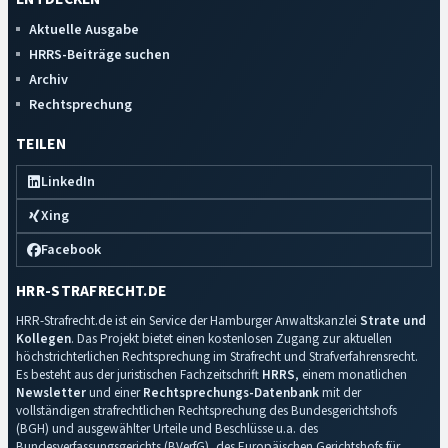
Aktuelle Ausgabe
HRRS-Beiträge suchen
Archiv
Rechtsprechung
TEILEN
LinkedIn
Xing
Facebook
HRR-STRAFRECHT.DE
HRR-Strafrecht.de ist ein Service der Hamburger Anwaltskanzlei
Strate und
Kollegen
. Das Projekt bietet einen kostenlosen Zugang zur aktuellen
höchstrichterlichen Rechtsprechung im Strafrecht und Strafverfahrensrecht.
Es besteht aus der juristischen Fachzeitschrift
HRRS
, einem monatlichen
Newsletter
und einer
Rechtsprechungs-Datenbank
mit der
vollständigen strafrechtlichen Rechtsprechung des Bundesgerichtshofs
(BGH) und ausgewählter Urteile und Beschlüsse u.a. des
Bundesverfassungsgerichts (BVerfG), des Europäischen Gerichtshofs für