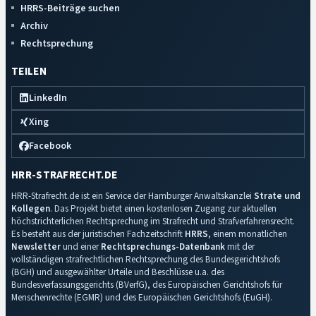
HRRS-Beiträge suchen
Archiv
Rechtsprechung
TEILEN
LinkedIn
Xing
Facebook
HRR-STRAFRECHT.DE
HRR-Strafrecht.de ist ein Service der Hamburger Anwaltskanzlei
Strate und
Kollegen
. Das Projekt bietet einen kostenlosen Zugang zur aktuellen
höchstrichterlichen Rechtsprechung im Strafrecht und Strafverfahrensrecht.
Es besteht aus der juristischen Fachzeitschrift
HRRS
, einem monatlichen
Newsletter
und einer
Rechtsprechungs-Datenbank
mit der
vollständigen strafrechtlichen Rechtsprechung des Bundesgerichtshofs
(BGH) und ausgewählter Urteile und Beschlüsse u.a. des
Bundesverfassungsgerichts (BVerfG), des Europäischen Gerichtshofs für
Menschenrechte (EGMR) und des Europäischen Gerichtshofs (EuGH).