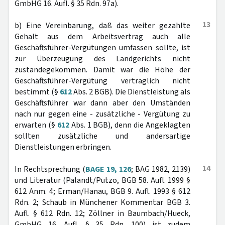
GmbHG 16. Aufl. § 35 Rdn. 97a).
13
b) Eine Vereinbarung, daß das weiter gezahlte
Gehalt aus dem Arbeitsvertrag auch alle
Geschäftsführer-Vergütungen umfassen sollte, ist
zur Überzeugung des Landgerichts nicht
zustandegekommen. Damit war die Höhe der
Geschäftsführer-Vergütung vertraglich nicht
bestimmt (§
612
Abs. 2 BGB). Die Dienstleistung als
Geschäftsführer war dann aber den Umständen
nach nur gegen eine - zusätzliche - Vergütung zu
erwarten (§
612
Abs. 1 BGB), denn die Angeklagten
sollten zusätzliche und andersartige
Dienstleistungen erbringen.
14
In Rechtsprechung (
BAGE 19, 126
; BAG 1982, 2139)
und Literatur (Palandt/Putzo, BGB 58. Aufl. 1999 §
612 Anm. 4; Erman/Hanau, BGB 9. Aufl. 1993 § 612
Rdn. 2; Schaub in Münchener Kommentar BGB 3.
Aufl. § 612 Rdn. 12; Zöllner in Baumbach/Hueck,
GmbHG 16. Aufl. § 35 Rdn. 100) ist zudem