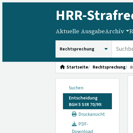
HRR
-Strafre
Aktuelle Ausgabe
Archiv
R
HRRS durchsuchen
Startseite
Rechtsprechung
B
Suchen
Entscheidung
BGH 5 StR 70/99:
Druckansicht
PDF-
Download