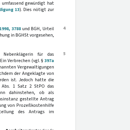
m umfassend gewürdigt hat
digung 13
). Dies nötigt zur
4
1998, 3788
und BGH, Urteil
lichung in BGHSt vorgesehen,
5
 Nebenklägerin für das
 Ein Verbrechen (vgl. §
397a
benannten Vergewaltigungen
achdem der Angeklagte von
rden ist. Jedoch hatte die
Abs. 1 Satz 2 StPO das
ann dahinstehen, ob als
nsinstanz gestellte Antrag
rung von Prozeßkostenhilfe
tellung des Antrags im