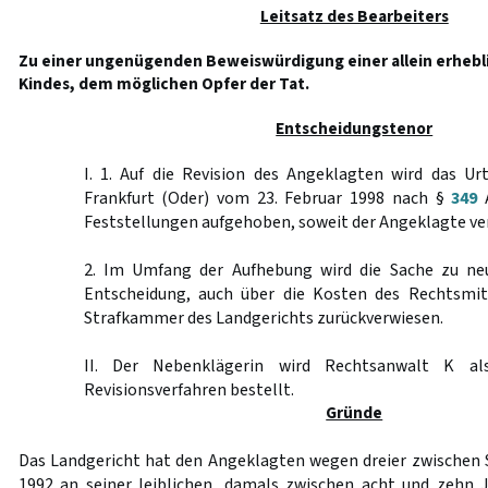
Leitsatz des Bearbeiters
Zu einer ungenügenden Beweiswürdigung einer allein erhebl
Kindes, dem möglichen Opfer der Tat.
Entscheidungstenor
I. 1. Auf die Revision des Angeklagten wird das Ur
Frankfurt (Oder) vom 23. Februar 1998 nach §
349
A
Feststellungen aufgehoben, soweit der Angeklagte ver
2. Im Umfang der Aufhebung wird die Sache zu ne
Entscheidung, auch über die Kosten des Rechtsmit
Strafkammer des Landgerichts zurückverwiesen.
II. Der Nebenklägerin wird Rechtsanwalt K al
Revisionsverfahren bestellt.
Gründe
Das Landgericht hat den Angeklagten wegen dreier zwischen
1992 an seiner leiblichen, damals zwischen acht und zehn 