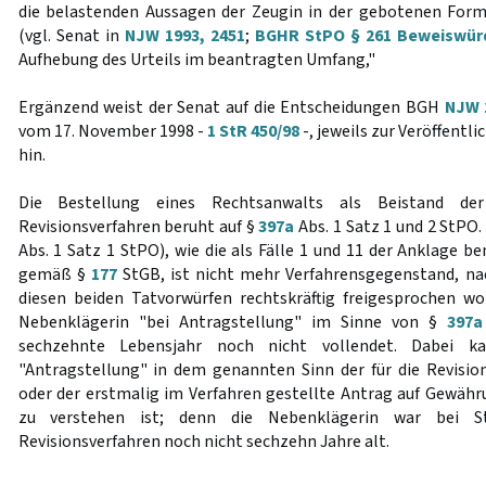
die belastenden Aussagen der Zeugin in der gebotenen For
(vgl. Senat in
NJW 1993, 2451
;
BGHR StPO § 261 Beweiswür
Aufhebung des Urteils im beantragten Umfang,"
Ergänzend weist der Senat auf die Entscheidungen BGH
NJW 
vom 17. November 1998 -
1 StR 450/98
-, jeweils zur Veröffent
hin.
Die Bestellung eines Rechtsanwalts als Beistand der
Revisionsverfahren beruht auf §
397a
Abs. 1 Satz 1 und 2 StPO.
Abs. 1 Satz 1 StPO), wie die als Fälle 1 und 11 der Anklage 
gemäß §
177
StGB, ist nicht mehr Verfahrensgegenstand, n
diesen beiden Tatvorwürfen rechtskräftig freigesprochen wo
Nebenklägerin "bei Antragstellung" im Sinne von §
397a
sechzehnte Lebensjahr noch nicht vollendet. Dabei k
"Antragstellung" in dem genannten Sinn der für die Revisio
oder der erstmalig im Verfahren gestellte Antrag auf Gewäh
zu verstehen ist; denn die Nebenklägerin war bei S
Revisionsverfahren noch nicht sechzehn Jahre alt.