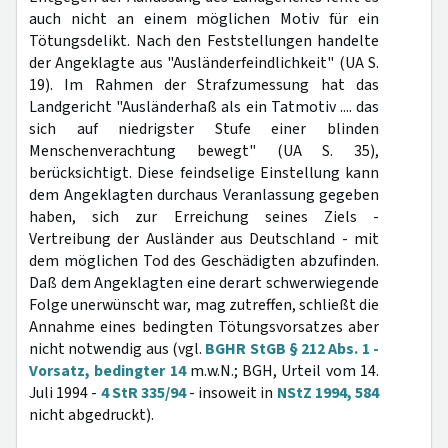
auch nicht an einem möglichen Motiv für ein
Tötungsdelikt. Nach den Feststellungen handelte
der Angeklagte aus "Ausländerfeindlichkeit" (UA S.
19). Im Rahmen der Strafzumessung hat das
Landgericht "Ausländerhaß als ein Tatmotiv .... das
sich auf niedrigster Stufe einer blinden
Menschenverachtung bewegt" (UA S. 35),
berücksichtigt. Diese feindselige Einstellung kann
dem Angeklagten durchaus Veranlassung gegeben
haben, sich zur Erreichung seines Ziels -
Vertreibung der Ausländer aus Deutschland - mit
dem möglichen Tod des Geschädigten abzufinden.
Daß dem Angeklagten eine derart schwerwiegende
Folge unerwünscht war, mag zutreffen, schließt die
Annahme eines bedingten Tötungsvorsatzes aber
nicht notwendig aus (vgl.
BGHR StGB § 212 Abs. 1 -
Vorsatz, bedingter 14
m.w.N.; BGH, Urteil vom 14.
Juli 1994 -
4 StR 335/94
- insoweit in
NStZ 1994, 584
nicht abgedruckt).