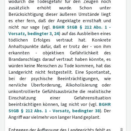
wodurch die Todesgefahr für den Zeugen noch
zusätzlich erhöht wurde. Schon unter
Berücksichtigung dieser äußeren Umstände liegt
es eher fern, daß der Angeklagte ernsthaft und
nicht nur vage (vgl.
BGHR StGB § 212 Abs. 1 -
Vorsatz, bedingter 3
,
24
) auf das Ausbleiben eines
tödlichen Erfolges vertraut hat. Konkrete
Anhaltspunkte dafür, daß er trotz der - von ihm
erkannten - objektiven Gefährlichkeit des
Brandanschlags darauf vertraut haben könnte, es
würden keine Menschen zu Tode kommen, hat das
Landgericht nicht festgestellt. Eine Spontantat,
bei der psychische Beeinträchtigungen, wie
nervliche Überforderung, Alkoholisierung oder
unkontrollierte Gefühlsausbrüche die realistische
Einschätzung einer Gefahrensituation
beeinträchtigen können, lag nicht vor (vgl.
BGHR
StGB § 212 Abs. 1 - Vorsatz, bedingter 38
). Der
Angriff war vielmehr von langer Hand geplant.
8
Entgegen der Auffassung des Landgerichts fehlt es