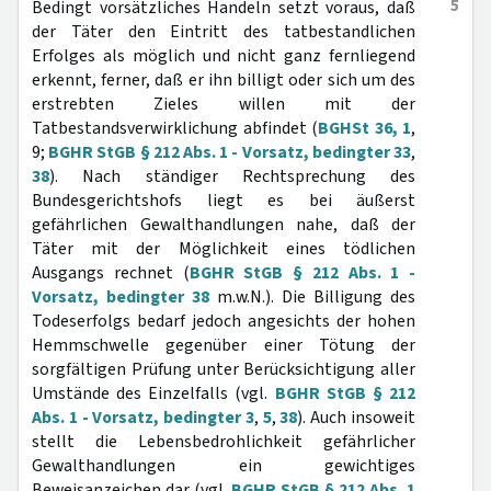
5
Bedingt vorsätzliches Handeln setzt voraus, daß
der Täter den Eintritt des tatbestandlichen
Erfolges als möglich und nicht ganz fernliegend
erkennt, ferner, daß er ihn billigt oder sich um des
erstrebten Zieles willen mit der
Tatbestandsverwirklichung abfindet (
BGHSt 36, 1
,
9;
BGHR StGB § 212 Abs. 1 - Vorsatz, bedingter 33
,
38
). Nach ständiger Rechtsprechung des
Bundesgerichtshofs liegt es bei äußerst
gefährlichen Gewalthandlungen nahe, daß der
Täter mit der Möglichkeit eines tödlichen
Ausgangs rechnet (
BGHR StGB § 212 Abs. 1 -
Vorsatz, bedingter 38
m.w.N.). Die Billigung des
Todeserfolgs bedarf jedoch angesichts der hohen
Hemmschwelle gegenüber einer Tötung der
sorgfältigen Prüfung unter Berücksichtigung aller
Umstände des Einzelfalls (vgl.
BGHR StGB § 212
Abs. 1 - Vorsatz, bedingter 3
,
5
,
38
). Auch insoweit
stellt die Lebensbedrohlichkeit gefährlicher
Gewalthandlungen ein gewichtiges
Beweisanzeichen dar (vgl.
BGHR StGB § 212 Abs. 1