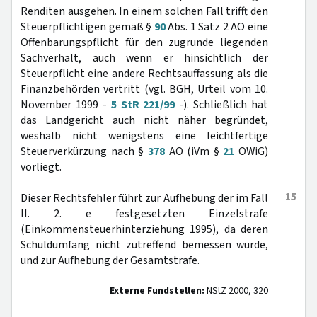
Renditen ausgehen. In einem solchen Fall trifft den
Steuerpflichtigen gemäß §
90
Abs. 1 Satz 2 AO eine
Offenbarungspflicht für den zugrunde liegenden
Sachverhalt, auch wenn er hinsichtlich der
Steuerpflicht eine andere Rechtsauffassung als die
Finanzbehörden vertritt (vgl. BGH, Urteil vom 10.
November 1999 -
5 StR 221/99
-). Schließlich hat
das Landgericht auch nicht näher begründet,
weshalb nicht wenigstens eine leichtfertige
Steuerverkürzung nach §
378
AO (iVm §
21
OWiG)
vorliegt.
15
Dieser Rechtsfehler führt zur Aufhebung der im Fall
II. 2. e festgesetzten Einzelstrafe
(Einkommensteuerhinterziehung 1995), da deren
Schuldumfang nicht zutreffend bemessen wurde,
und zur Aufhebung der Gesamtstrafe.
Externe Fundstellen:
NStZ 2000, 320