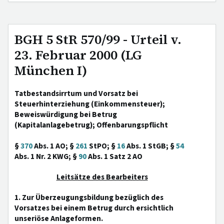
BGH 5 StR 570/99 - Urteil v.
23. Februar 2000 (LG
München I)
Tatbestandsirrtum und Vorsatz bei
Steuerhinterziehung (Einkommensteuer);
Beweiswürdigung bei Betrug
(Kapitalanlagebetrug); Offenbarungspflicht
§
370
Abs. 1 AO; §
261
StPO; §
16
Abs. 1 StGB; §
54
Abs. 1 Nr. 2 KWG; §
90
Abs. 1 Satz 2 AO
Leitsätze des Bearbeiters
1. Zur Überzeugungsbildung bezüglich des
Vorsatzes bei einem Betrug durch ersichtlich
unseriöse Anlageformen.