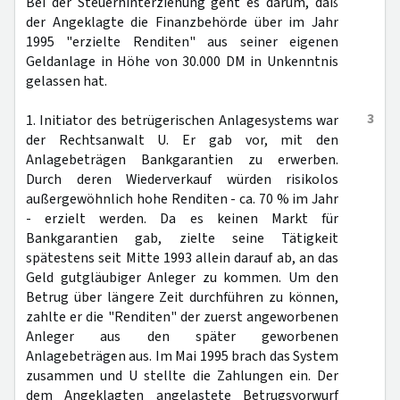
Bei der Steuerhinterziehung geht es darum, daß
der Angeklagte die Finanzbehörde über im Jahr
1995 "erzielte Renditen" aus seiner eigenen
Geldanlage in Höhe von 30.000 DM in Unkenntnis
gelassen hat.
3
1. Initiator des betrügerischen Anlagesystems war
der Rechtsanwalt U. Er gab vor, mit den
Anlagebeträgen Bankgarantien zu erwerben.
Durch deren Wiederverkauf würden risikolos
außergewöhnlich hohe Renditen - ca. 70 % im Jahr
- erzielt werden. Da es keinen Markt für
Bankgarantien gab, zielte seine Tätigkeit
spätestens seit Mitte 1993 allein darauf ab, an das
Geld gutgläubiger Anleger zu kommen. Um den
Betrug über längere Zeit durchführen zu können,
zahlte er die "Renditen" der zuerst angeworbenen
Anleger aus den später geworbenen
Anlagebeträgen aus. Im Mai 1995 brach das System
zusammen und U stellte die Zahlungen ein. Der
dem Angeklagten angelastete Betrugsvorwurf