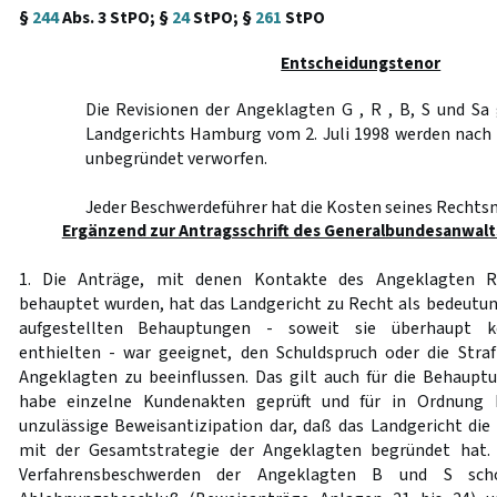
§
244
Abs. 3 StPO; §
24
StPO; §
261
StPO
Entscheidungstenor
Die Revisionen der Angeklagten G , R , B, S und Sa
Landgerichts Hamburg vom 2. Juli 1998 werden nach
unbegründet verworfen.
Jeder Beschwerdeführer hat die Kosten seines Rechtsm
Ergänzend zur Antragsschrift des Generalbundesanwalt
1. Die Anträge, mit denen Kontakte des Angeklagten 
behauptet wurden, hat das Landgericht zu Recht als bedeutun
aufgestellten Behauptungen - soweit sie überhaupt k
enthielten - war geeignet, den Schuldspruch oder die Str
Angeklagten zu beeinflussen. Das gilt auch für die Behaup
habe einzelne Kundenakten geprüft und für in Ordnung b
unzulässige Beweisantizipation dar, daß das Landgericht die
mit der Gesamtstrategie der Angeklagten begründet hat. 
Verfahrensbeschwerden der Angeklagten B und S scho