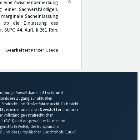
6
end eine Zwischenbemerkung
einer Sachverständigen.
e marginale Sacheinlassung
, ob die Einlassung des
 StPO 44. Aufl. § 261 Rdn.
Bearbeiter:
Karsten Gaede
 Hamburger Anwaltskanzlei
Strate und
ostenlosen Zugang zur aktuellen
Strafrecht und Strafverfahrensrecht. Es besteht
RS
, einem monatlichen
Newsletter
und einer
r vollständigen strafrechtlichen
s (BGH) und ausgewählter Urteile und
gerichts (BVerfG), des Europäischen
R) und des Europäischen Gerichtshofs (EuGH).