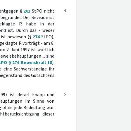
4
 entgegen §
261
StPO nicht
nbegründet. Der Revision ist
geklagte R habe in der
end ist. Durch das - weder
 ist bewiesen (§
274
StPO),
ngeklagte R vorträgt - am 8.
m 2. Juni 1997 ist wörtlich
Beweisbehauptungen ... sind
PO § 274 Beweiskraft 18
).
 eine Sachverständige ihr
 Gegenstand des Gutachtens
5
 1997 ist derart knapp und
ehauptungen im Sinne von
g ohne jede Bedeutung war.
htberücksichtigung dieser