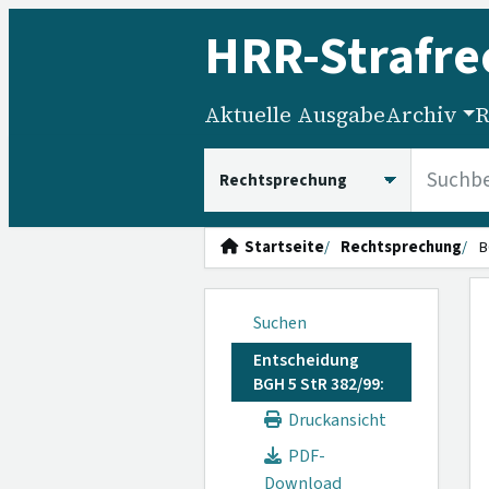
HRR
-Strafre
Aktuelle Ausgabe
Archiv
R
HRRS durchsuchen
Startseite
Rechtsprechung
B
Suchen
Entscheidung
BGH 5 StR 382/99:
Druckansicht
PDF-
Download