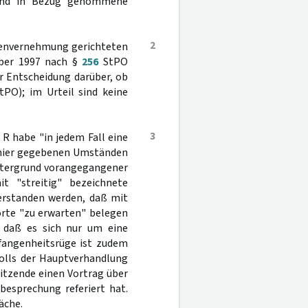
 und in Bezug genommene
2
ugenvernehmung gerichteten
mber 1997 nach §
256
StPO
er Entscheidung darüber, ob
tPO); im Urteil sind keine
3
e R habe "in jedem Fall eine
n hier gegebenen Umständen
intergrund vorangegangener
t "streitig" bezeichnete
verstanden werden, daß mit
orte "zu erwarten" belegen
, daß es sich nur um eine
efangenheitsrüge ist zudem
kolls der Hauptverhandlung
sitzende einen Vortrag über
besprechung referiert hat.
äche.