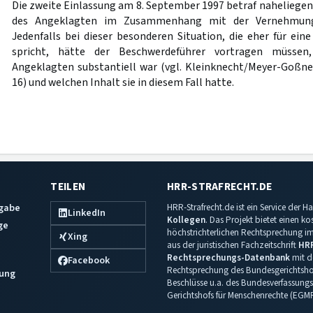
Die zweite Einlassung am 8. September 1997 betraf nahelieg
des Angeklagten im Zusammenhang mit der Vernehmung 
Jedenfalls bei dieser besonderen Situation, die eher für ein
spricht, hätte der Beschwerdeführer vortragen müssen
Angeklagten substantiell war (vgl. Kleinknecht/Meyer-Goßner,
16) und welchen Inhalt sie in diesem Fall hatte.
TEILEN
HRR-STRAFRECHT.DE
sgabe
HRR-Strafrecht.de ist ein Service der
LinkedIn
Kollegen
. Das Projekt bietet einen k
ge
höchstrichterlichen Rechtsprechung im 
Xing
aus der juristischen Fachzeitschrift
HR
Rechtsprechungs-Datenbank
mit de
Facebook
Rechtsprechung des Bundesgerichtshof
ung
Beschlüsse u.a. des Bundesverfassungs
Gerichtshofs für Menschenrechte (EGM