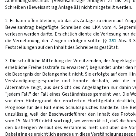
Ablehnungsbeschluß (Beweisanträge Anlagen 21 bis 24)
Schreiben (Beweisantrag Anlage 81) nicht mitgeteilt werden.
2. Es kann offen bleiben, ob das als Anlage zu einem auf Ze
Beweisantrag beigefügte Schreiben des LKA vom 4. Septe
verlesen werden durfte. Ersichtlich diente die Verlesung nur d
die Vernehmung der Zeugen erfolgen sollte (§
251
Abs. 3 S
Feststellungen auf den Inhalt des Schreibens gestützt.
3. Die schriftliche Mitteilung der Vorsitzenden, der Angeklagt
erhebliche Freiheitsstrafe zu erwarten", begründet unter de
die Besorgnis der Befangenheit nicht. Sie erfolgte auf dem H
Verständigungsgespräche und konnte deshalb, wie die mi
Alternative zeigt, aus der Sicht des Angeklagten nur dahin 
"jedem Fall" der Fall eines Geständnisses gemeint war. Die W
vor dem Hintergrund der erörterten Fluchtgefahr deutlich
Prognose für den Fall eines Schuldspruches handelte. Die B
unzulässig, weil der Beschwerdeführer den Inhalt des Proto
vom 15. Mai 1997 nicht vorträgt, wo vermerkt ist, daß die Vor
den bisherigen Verlauf des Verfahrens hielt und über die Vor
Dabei ging es ersichtlich gerade um diese Verständigungsgespr