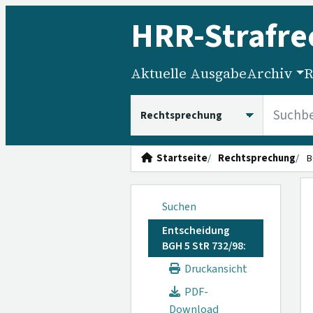
HRR
-Strafre
Aktuelle Ausgabe
Archiv
R
HRRS durchsuchen
Startseite
Rechtsprechung
B
Suchen
Entscheidung
BGH 5 StR 732/98:
Druckansicht
PDF-
Download