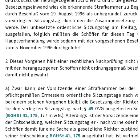
und Lo. statt der herangezogenen Schöffen G. und L. die gesetz
Besetzungseinwand wies die erkennende Strafkammer zu Be
durch Beschluß vom 19. August 1996 als unbegründet zurück
vorverlegten Sitzungstag, durch den die Zusammensetzung d
werde. Der unbesetzte ordentliche Sitzungstag am Freitag,
ausgefallen, folglich müßten die Schöffen für diesen Tag
Hauptverhandlung wurde sodann mit der vorgesehenen Bese
zum 5. November 1996 durchgeführt.
2. Dieses Vorgehen hält einer rechtlichen Nachprüfung nicht 
mit den herangezogenen Schöffen nicht ordnungsgemäß besetz
damit nicht gewahrt.
a) Zwar kann der Vorsitzende einer Strafkammer bei de
pflichtgemäßen Ermessens ordentliche Sitzungstage nach vo
bei einem solchen Vorgehen bleibt die Besetzung der Richter
für den verlegten Sitzungstag nach §
45
GVG ausgelosten Sc
(
BGHSt 41, 175
, 177 m.w.N.). Allerdings ist der Vorsitzende ein
der Entscheidung, welchen Sitzungstag er - nach vorne oder h
Schöffen damit für eine Sache als gesetzliche Richter zuständ
seiner Entscheidung
BGHSt 41, 175
ausgeführt hat, ist vielme