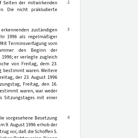
2
uf Seiten der mitwirkenden
. Die nicht präkludierte
3
r erkennenden zuständigen
ahr 1996 als regelmäßiger
. Mit Terminsverfügung vom
fkammer den Beginn der
1996; er verlegte zugleich
oche von Freitag, dem 23.
ung bestimmt waren. Weitere
eitag, der 23. August 1996
zungstag, Freitag, den 16.
 bestimmt waren, war weder
s Sitzungstages mit einer
4
 die vorgesehene Besetzung
om 9. August 1996 erhob der
ug vor, daß die Schöffen S.