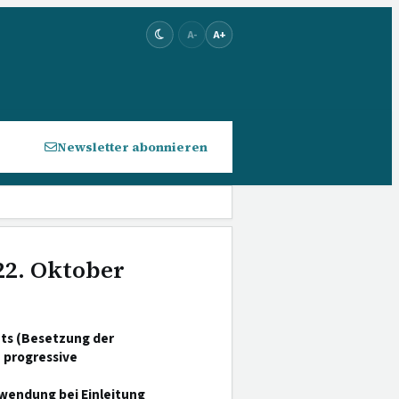
A-
A+
Newsletter abonnieren
22. Oktober
hts (Besetzung der
 progressive
wendung bei Einleitung