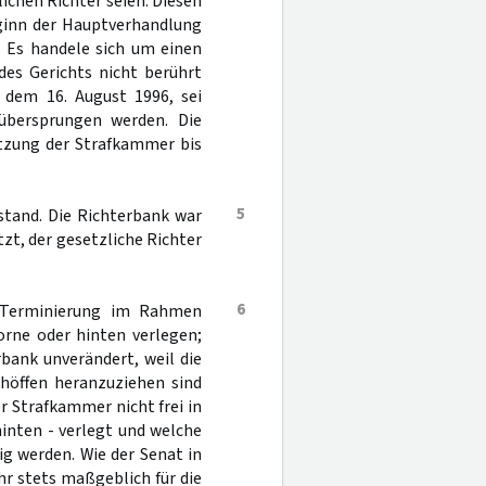
lichen Richter seien. Diesen
ginn der Hauptverhandlung
. Es handele sich um einen
es Gerichts nicht berührt
 dem 16. August 1996, sei
 übersprungen werden. Die
tzung der Strafkammer bis
5
stand. Die Richterbank war
t, der gesetzliche Richter
6
r Terminierung im Rahmen
rne oder hinten verlegen;
bank unverändert, weil die
höffen heranzuziehen sind
er Strafkammer nicht frei in
inten - verlegt und welche
ig werden. Wie der Senat in
hr stets maßgeblich für die