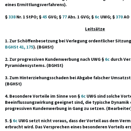
eines Ermittlungsverfahrens).
§
338
Nr. 1 StPO; §
45
GVG; §
77
Abs. 1 GVG; §
6c
UWG; §
370
AO
Leitsätze
1. Zur Schöffenbesetzung bei Verlegung ordentlicher Sitzun
BGHSt 41, 175
). (BGHSt)
2. Zur progressiven Kundenwerbung nach UWG §
6c
durch Ver
Pyramidensystems. (BGHSt)
3. Zum Hinterziehungsschaden bei Abgabe falscher Umsatz
(BGHSt)
4. Besondere Vorteile im Sinne von §
6c
UWG sind solche Vortei
Beeinflussungswirkung geeignet sind, die typische Dynamik 
progressiven Kundenwerbung in Gang zu setzen. (Bearbeiter
5. §
6c
UWG setzt nicht voraus, dass der Vorteil aus dem Ver
erbracht wird. Das Versprechen eines besonderen Vorteils ers