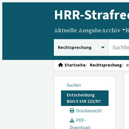
HRR
-Strafre
Aktuelle Ausgabe
Archiv
R
HRRS durchsuchen
Startseite
Rechtsprechung
B
Suchen
Entscheidung
BGH 5 StR 223/97:
Druckansicht
PDF-
Download