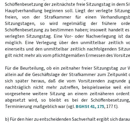
Schöffenbesetzung der zeitnächste freie Sitzungstag in dem S
Hauptverhandlung beginnen soll. Liegt der verlegte Sitzun
freien, von der Strafkammer für einen Verhandlungsb
Sitzungstagen, so wird regelmäßig der frühere orden
Schöffenbesetzung zu bestimmen haben; insoweit handelt es
verlegten Sitzungstag. Eine Vor- oder Nachverlegung ist d
möglich. Eine Verlegung über den unmittelbar zeitlich v
einerseits und den unmittelbar zeitlich nachfolgenden Sitzu
gilt nicht mehr als vom pflichtgemäßen Ermessen des Vorsitz
Für die Beurteilung, ob ein zeitnaher freier Sitzungstag zur
allein auf die Geschäftslage der Strafkammer zum Zeitpunkt d
sich später heraus, daß die vom Vorsitzenden zugrunde 
nachträglich nicht mehr zutreffen, beispielsweise weil e
vorgesehene weitere Sitzung an einem zeitnäheren ordent
abgesetzt wird, so bleibt es bei der Schöffenbesetzun
Terminierung maßgeblich war (vgl.
BGHSt 41, 175
, 177 f.).
b) Für den hier zu entscheidenden Sachverhalt ergibt sich darau