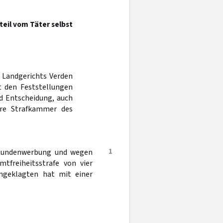
teil vom Täter selbst
s Landgerichts Verden
 den Feststellungen
d Entscheidung, auch
ere Strafkammer des
1
 Kundenwerbung und wegen
tfreiheitsstrafe von vier
Angeklagten hat mit einer