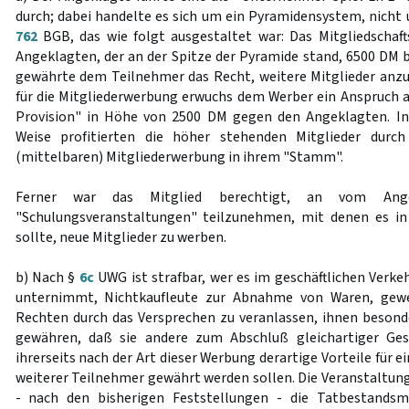
durch; dabei handelte es sich um ein Pyramidensystem, nicht 
762
BGB, das wie folgt ausgestaltet war: Das Mitgliedschaf
Angeklagten, der an der Spitze der Pyramide stand, 6500 DM b
gewährte dem Teilnehmer das Recht, weitere Mitglieder anz
für die Mitgliederwerbung erwuchs dem Werber ein Anspruch 
Provision" in Höhe von 2500 DM gegen den Angeklagten. In
Weise profitierten die höher stehenden Mitglieder durch
(mittelbaren) Mitgliederwerbung in ihrem "Stamm".
Ferner war das Mitglied berechtigt, an vom Angek
"Schulungsveranstaltungen" teilzunehmen, mit denen es in
sollte, neue Mitglieder zu werben.
b) Nach §
6c
UWG ist strafbar, wer es im geschäftlichen Verke
unternimmt, Nichtkaufleute zur Abnahme von Waren, gewe
Rechten durch das Versprechen zu veranlassen, ihnen besonder
gewähren, daß sie andere zum Abschluß gleichartiger Ges
ihrerseits nach der Art dieser Werbung derartige Vorteile für
weiterer Teilnehmer gewährt werden sollen. Die Veranstaltung
- nach den bisherigen Feststellungen - die Tatbestandsm