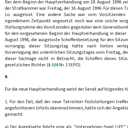
Der dem Beginn der Hauptverhandlung am 19. August 1996 zei
der Strafkammer war Freitag, der 16. August 1996. Für diesen T
Lo. ausgelost. Eine andere Sache war vom Vorsitzenden
irgendeinem Zeitpunkt angesetzt noch war eine solche vorg
Stellungnahme des Vorsitzenden gegenüber dem Generalbunde
für den vorgesehenen Beginn der Hauptverhandlung in diese
August 1996, die ausgeloste Schöffenbesetzung für den Sitzu
vorrangig; dieser Sitzungstag hätte nach hinten verl
Vorverlegung des ordentlichen Sitzungstages vom Freitag, de
dieser Sachlage nicht in Betracht, die Schöffen dieses Sit
gesetzlichen Richter (§
338
Nr. 1 StPO).
II.
Für die neue Hauptverhandlung weist der Senat auf folgendes hi
1. Für den Fall, daß der neue Tatrichter Feststellungen treffe
angefochtenen Urteils übereinstimmen, hätte sich der Angekl
gemacht.
a) Der Angeklagte führte eine als "Unternehmer-Spiel LIFE"