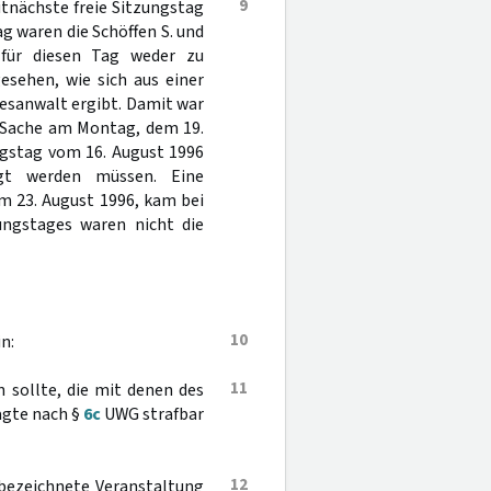
9
tnächste freie Sitzungstag
ag waren die Schöffen S. und
 für diesen Tag weder zu
esehen, wie sich aus einer
sanwalt ergibt. Damit war
r Sache am Montag, dem 19.
ngstag vom 16. August 1996
egt werden müssen. Eine
m 23. August 1996, kam bei
zungstages waren nicht die
10
n:
11
n sollte, die mit denen des
agte nach §
6c
UWG strafbar
12
 bezeichnete Veranstaltung