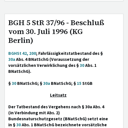
BGH 5 StR 37/96 - Beschluß
vom 30. Juli 1996 (KG
Berlin)
BGHSt 42, 200
; Fahrlässigkeitstatbestand des §
30a
Abs. 4 BNatSchG (Voraussetzung der
vorsätzlichen Verwirklichung des §
30
Abs. 1
BNatSchG).
§
30
BNatSchG; §
30a
BNatSchG; §
15
StGB
Leitsatz
Der Tatbestand des Vergehens nach § 30a Abs. 4
(in Verbindung mit Abs. 2)
Bundesnaturschutzgesetz (BNatSchG) setzt eine
in §
30
Abs. 1 BNatSchG bezeichnete vorsätzliche