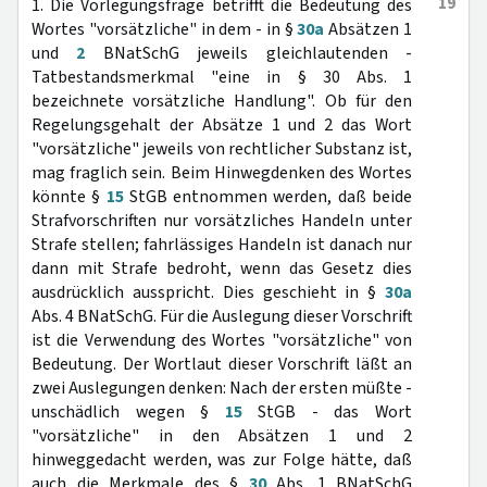
19
1. Die Vorlegungsfrage betrifft die Bedeutung des
Wortes "vorsätzliche" in dem - in §
30a
Absätzen 1
und
2
BNatSchG jeweils gleichlautenden -
Tatbestandsmerkmal "eine in § 30 Abs. 1
bezeichnete vorsätzliche Handlung". Ob für den
Regelungsgehalt der Absätze 1 und 2 das Wort
"vorsätzliche" jeweils von rechtlicher Substanz ist,
mag fraglich sein. Beim Hinwegdenken des Wortes
könnte §
15
StGB entnommen werden, daß beide
Strafvorschriften nur vorsätzliches Handeln unter
Strafe stellen; fahrlässiges Handeln ist danach nur
dann mit Strafe bedroht, wenn das Gesetz dies
ausdrücklich ausspricht. Dies geschieht in §
30a
Abs. 4 BNatSchG. Für die Auslegung dieser Vorschrift
ist die Verwendung des Wortes "vorsätzliche" von
Bedeutung. Der Wortlaut dieser Vorschrift läßt an
zwei Auslegungen denken: Nach der ersten müßte -
unschädlich wegen §
15
StGB - das Wort
"vorsätzliche" in den Absätzen 1 und 2
hinweggedacht werden, was zur Folge hätte, daß
auch die Merkmale des §
30
Abs. 1 BNatSchG