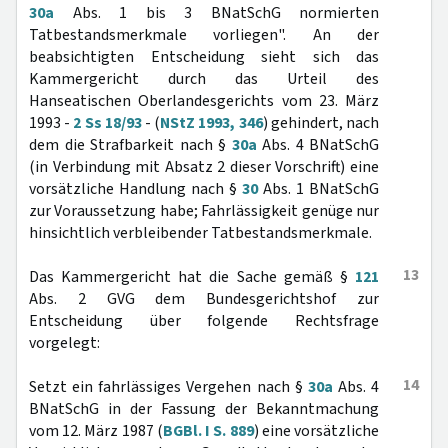
30a
Abs. 1 bis 3 BNatSchG normierten
Tatbestandsmerkmale vorliegen". An der
beabsichtigten Entscheidung sieht sich das
Kammergericht durch das Urteil des
Hanseatischen Oberlandesgerichts vom 23. März
1993 -
2 Ss 18/93
- (
NStZ 1993, 346
) gehindert, nach
dem die Strafbarkeit nach §
30a
Abs. 4 BNatSchG
(in Verbindung mit Absatz 2 dieser Vorschrift) eine
vorsätzliche Handlung nach §
30
Abs. 1 BNatSchG
zur Voraussetzung habe; Fahrlässigkeit genüge nur
hinsichtlich verbleibender Tatbestandsmerkmale.
13
Das Kammergericht hat die Sache gemäß §
121
Abs. 2 GVG dem Bundesgerichtshof zur
Entscheidung über folgende Rechtsfrage
vorgelegt:
14
Setzt ein fahrlässiges Vergehen nach §
30a
Abs. 4
BNatSchG in der Fassung der Bekanntmachung
vom 12. März 1987 (
BGBl. I S. 889
) eine vorsätzliche