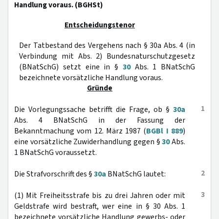
Handlung voraus. (BGHSt)
Entscheidungstenor
Der Tatbestand des Vergehens nach § 30a Abs. 4 (in
Verbindung mit Abs. 2) Bundesnaturschutzgesetz
(BNatSchG) setzt eine in §
30
Abs. 1 BNatSchG
bezeichnete vorsätzliche Handlung voraus.
Gründe
1
Die Vorlegungssache betrifft die Frage, ob §
30a
Abs. 4 BNatSchG in der Fassung der
Bekanntmachung vom 12. März 1987 (
BGBl I 889
)
eine vorsätzliche Zuwiderhandlung gegen §
30
Abs.
1 BNatSchG voraussetzt.
2
Die Strafvorschrift des §
30a
BNatSchG lautet:
3
(1) Mit Freiheitsstrafe bis zu drei Jahren oder mit
Geldstrafe wird bestraft, wer eine in § 30 Abs. 1
bezeichnete vorsätzliche Handlung gewerbs- oder