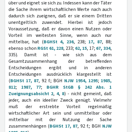
über und eignet sie sich zu. Indessen kann der Täter
die Sache ihrem wirtschaftlichen Werte nach auch
dadurch sich zueignen, daß er sie einem Dritten
unentgeltlich zuwendet. Hierbei ist jedoch
Voraussetzung, daß er davon einen Nutzen oder
Vorteil im weitesten Sinne, wenn auch nur
mittelbar, hat (
BGHSt 4, 236
, 238;
17, 87
, 88;
ebenso schon
RGSt 61, 228
, 233;
62, 15
, 17;
67, 334
,
335). Damit ist - wie sich aus dem
Gesamtzusammenhang der betreffenden
Entscheidungen ergibt und in anderen
Entscheidungen ausdrücklich klargestellt ist
(
BGHSt 17, 87
, 92 f.; BGH
NJW 1954, 1295
;
1985,
812
;
1987, 77
;
BGHR StGB § 242 Abs. 1
Zueignungsabsicht 2
,
4
,
8
) - nicht gemeint, daß
jeder, auch ein ideeller Zweck genügt. Vielmehr
muß der erstrebte Vorteil regelmäßig
wirtschaftlicher Art sein und unmittelbar oder
mittelbar mit der Nutzung der Sache
zusammenhängen (
BGHSt 17, 87
, 92 f.; BGH
NJW