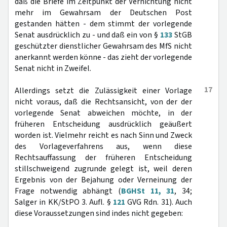
daß die Briefe im Zeitpunkt der Vernichtung nicht
mehr im Gewahrsam der Deutschen Post
gestanden hätten - dem stimmt der vorlegende
Senat ausdrücklich zu - und daß ein von §
133
StGB
geschützter dienstlicher Gewahrsam des MfS nicht
anerkannt werden könne - das zieht der vorlegende
Senat nicht in Zweifel.
17
Allerdings setzt die Zulässigkeit einer Vorlage
nicht voraus, daß die Rechtsansicht, von der der
vorlegende Senat abweichen möchte, in der
früheren Entscheidung ausdrücklich geäußert
worden ist. Vielmehr reicht es nach Sinn und Zweck
des Vorlageverfahrens aus, wenn diese
Rechtsauffassung der früheren Entscheidung
stillschweigend zugrunde gelegt ist, weil deren
Ergebnis von der Bejahung oder Verneinung der
Frage notwendig abhängt (
BGHSt 11, 31
, 34;
Salger in KK/StPO 3. Aufl. §
121
GVG Rdn. 31). Auch
diese Voraussetzungen sind indes nicht gegeben: