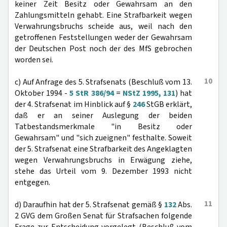
keiner Zeit Besitz oder Gewahrsam an den
Zahlungsmitteln gehabt. Eine Strafbarkeit wegen
Verwahrungsbruchs scheide aus, weil nach den
getroffenen Feststellungen weder der Gewahrsam
der Deutschen Post noch der des MfS gebrochen
worden sei.
10
c) Auf Anfrage des 5. Strafsenats (Beschluß vom 13.
Oktober 1994 -
5 StR 386/94
=
NStZ 1995, 131
) hat
der 4. Strafsenat im Hinblick auf §
246
StGB erklärt,
daß er an seiner Auslegung der beiden
Tatbestandsmerkmale "in Besitz oder
Gewahrsam" und "sich zueignen" festhalte. Soweit
der 5. Strafsenat eine Strafbarkeit des Angeklagten
wegen Verwahrungsbruchs in Erwägung ziehe,
stehe das Urteil vom 9. Dezember 1993 nicht
entgegen.
11
d) Daraufhin hat der 5. Strafsenat gemäß §
132
Abs.
2 GVG dem Großen Senat für Strafsachen folgende