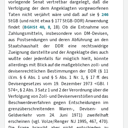
vorlegende Senat vertretbar dargelegt, daß die
Verfolgung der dem Angeklagten vorgeworfenen
Taten nicht verjährt wäre und daß auf sie §
246
StGB (und nicht etwa § 177 StGB-DDR) Anwendung
findet (
BGHSt 40, 8
, 18). Ob die Entnahme von
Zahlungsmitteln, insbesondere von DM-Devisen,
aus Postsendungen und deren Abführung an den
Staatshaushalt der DDR eine rechtswidrige
Zueignung darstellte und der Angeklagte dies auch
wußte oder jedenfalls für möglich hielt, könnte
allerdings mit Blick auf die maßgeblichen zoll- und
devisenrechtlichen Bestimmungen der DDR (§ 11
i.V.m. § 6 Abs. 1 und § 5 Abs. 1 Nr. 1, § 17 ff. des
Devisengesetzes vom 19. Dezember 1973 <GBl. I
574>, § 2 Abs. 3 Satz 1 und 2 der Verordnung über die
Verfolgung von Zoll- und Devisenverstößen und das
Beschwerdeverfahren gegen Entscheidungen im
grenzüberschreitenden Waren-, Devisen- und
Geldverkehr vom 24. Juni 1971) zweifelhaft
erscheinen (vgl. Volze/Renger NJ 1995, 467, 470).
Die Frage braucht aber nicht entschieden zu