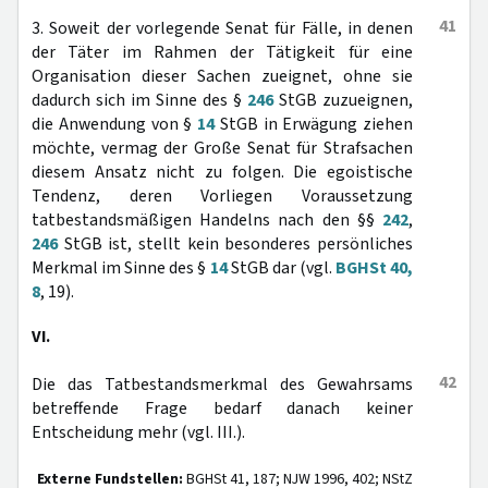
41
3. Soweit der vorlegende Senat für Fälle, in denen
der Täter im Rahmen der Tätigkeit für eine
Organisation dieser Sachen zueignet, ohne sie
dadurch sich im Sinne des §
246
StGB zuzueignen,
die Anwendung von §
14
StGB in Erwägung ziehen
möchte, vermag der Große Senat für Strafsachen
diesem Ansatz nicht zu folgen. Die egoistische
Tendenz, deren Vorliegen Voraussetzung
tatbestandsmäßigen Handelns nach den §§
242
,
246
StGB ist, stellt kein besonderes persönliches
Merkmal im Sinne des §
14
StGB dar (vgl.
BGHSt 40,
8
, 19).
VI.
42
Die das Tatbestandsmerkmal des Gewahrsams
betreffende Frage bedarf danach keiner
Entscheidung mehr (vgl. III.).
Externe Fundstellen:
BGHSt 41, 187; NJW 1996, 402; NStZ