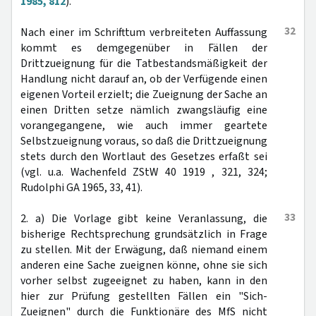
1985, 812
).
32
Nach einer im Schrifttum verbreiteten Auffassung
kommt es demgegenüber in Fällen der
Drittzueignung für die Tatbestandsmäßigkeit der
Handlung nicht darauf an, ob der Verfügende einen
eigenen Vorteil erzielt; die Zueignung der Sache an
einen Dritten setze nämlich zwangsläufig eine
vorangegangene, wie auch immer geartete
Selbstzueignung voraus, so daß die Drittzueignung
stets durch den Wortlaut des Gesetzes erfaßt sei
(vgl. u.a. Wachenfeld ZStW 40 1919 , 321, 324;
Rudolphi GA 1965, 33, 41).
33
2. a) Die Vorlage gibt keine Veranlassung, die
bisherige Rechtsprechung grundsätzlich in Frage
zu stellen. Mit der Erwägung, daß niemand einem
anderen eine Sache zueignen könne, ohne sie sich
vorher selbst zugeeignet zu haben, kann in den
hier zur Prüfung gestellten Fällen ein "Sich-
Zueignen" durch die Funktionäre des MfS nicht