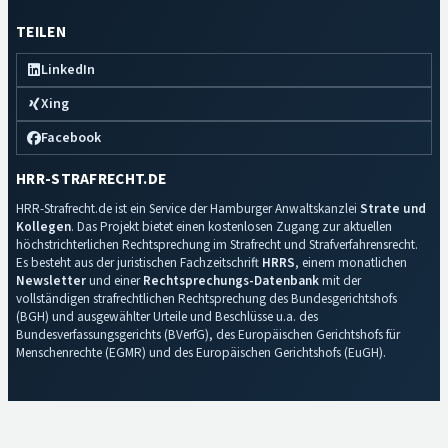
TEILEN
LinkedIn
Xing
Facebook
HRR-STRAFRECHT.DE
HRR-Strafrecht.de ist ein Service der Hamburger Anwaltskanzlei
Strate und
Kollegen
. Das Projekt bietet einen kostenlosen Zugang zur aktuellen
höchstrichterlichen Rechtsprechung im Strafrecht und Strafverfahrensrecht.
Es besteht aus der juristischen Fachzeitschrift
HRRS
, einem monatlichen
Newsletter
und einer
Rechtsprechungs-Datenbank
mit der
vollständigen strafrechtlichen Rechtsprechung des Bundesgerichtshofs
(BGH) und ausgewählter Urteile und Beschlüsse u.a. des
Bundesverfassungsgerichts (BVerfG), des Europäischen Gerichtshofs für
Menschenrechte (EGMR) und des Europäischen Gerichtshofs (EuGH).
Impressum
·
Datenschutz