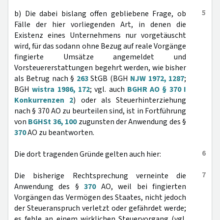
5
b) Die dabei bislang offen gebliebene Frage, ob
Fälle der hier vorliegenden Art, in denen die
Existenz eines Unternehmens nur vorgetäuscht
wird, für das sodann ohne Bezug auf reale Vorgänge
fingierte Umsätze angemeldet und
Vorsteuererstattungen begehrt werden, wie bisher
als Betrug nach §
263
StGB (BGH
NJW 1972, 1287
;
BGH
wistra 1986, 172
; vgl. auch
BGHR AO § 370 I
Konkurrenzen 2
) oder als Steuerhinterziehung
nach § 370 AO zu beurteilen sind, ist in Fortführung
von
BGHSt 36, 100
zugunsten der Anwendung des §
370
AO zu beantworten.
6
Die dort tragenden Gründe gelten auch hier:
7
Die bisherige Rechtsprechung verneinte die
Anwendung des §
370
AO, weil bei fingierten
Vorgängen das Vermögen des Staates, nicht jedoch
der Steueranspruch verletzt oder gefährdet werde;
es fehle an einem wirklichen Steuervorgang (vgl.