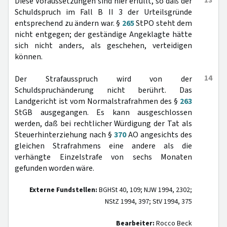
13
Diese Voraussetzungen sind hier erfüllt, so daß der
Schuldspruch im Fall B II 3 der Urteilsgründe
entsprechend zu ändern war. §
265
StPO steht dem
nicht entgegen; der geständige Angeklagte hätte
sich nicht anders, als geschehen, verteidigen
können.
14
Der Strafausspruch wird von der
Schuldspruchänderung nicht berührt. Das
Landgericht ist vom Normalstrafrahmen des §
263
StGB ausgegangen. Es kann ausgeschlossen
werden, daß bei rechtlicher Würdigung der Tat als
Steuerhinterziehung nach §
370
AO angesichts des
gleichen Strafrahmens eine andere als die
verhängte Einzelstrafe von sechs Monaten
gefunden worden wäre.
Externe Fundstellen:
BGHSt 40, 109; NJW 1994, 2302;
NStZ 1994, 397; StV 1994, 375
Bearbeiter:
Rocco Beck