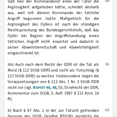
60
Daß hier der Kommandoruf eines der Täter die
Arglosigkeit aufgehoben hätte, scheidet deshalb
aus, weil mit diesem Kommando der tätliche
Angriff begonnen hatte. Maßgeblich für die
Arglosigkeit des Opfers ist nach der ständigen
Rechtsprechung des Bundesgerichtshofs, daß das
Opfer bei Beginn der Angriffshandlung einen
tätlichen Angriff nicht erwartet und dadurch in
seiner Abwehrbereitschaft und Abwehrfähigkeit
eingeschränkt ist.
61
bb) Auch nach dem Recht der DDR ist die Tat als
Mord (§ 112 StGB-DDR) und nicht als Totschlag (§
113 StGB-DDR) zu werten. Insbesondere liegen die
Voraussetzungen von § 113 Abs. 1 Nr. 3 StGB-DDR
nicht vor (vgl.
BGHSt 40, 48
, 55; Strafrecht der DDR,
Kommentar zum StGB, 5. Aufl. 1987 § 113 Anm. 10
ff.).
62
b) Nach § 67 Abs. 1 in der zur Tatzeit geltenden
Fassung des StGB (künftig RStGB) verjährte die