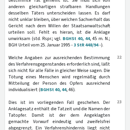
bestimmte Tat gemeint ist: Sie muß sich von
anderen gleichartigen strafbaren Handlungen
desselben Täters unterscheiden lassen. Es darf
nicht unklar bleiben, über welchen Sachverhalt das
Gericht nach dem Willen der Staatsanwaltschaft
urteilen soll. Fehlt es hieran, ist die Anklage
unwirksam (std. Rspr.; vgl.
BGHSt 40, 44
, 45 m. N.;
BGH Urteil vom 25. Januar 1995 -
3 StR 448/94
-).
22
Welche Angaben zur ausreichenden Bestimmung
des Verfahrensgegenstandes erforderlich sind, läßt
sich nicht für alle Fälle in gleicher Weise sagen. Die
Tötung eines Menschen wird regelmäßig durch
Mitteilung der Person des Opfers ausreichend
individualisiert (
BGHSt 40, 44
, 46).
23
Dies ist im vorliegenden Fall geschehen. Der
Anklagesatz enthält die Tatzeit und die Namen der
Tatopfer. Damit ist der dem Angeklagten
gemachte Vorwurf eindeutig und zweifelsfrei
abgegrenzt. Ein Verfahrenshindernis liegt nicht