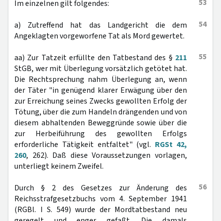
53
Im einzelnen gilt folgendes:
54
a) Zutreffend hat das Landgericht die dem
Angeklagten vorgeworfene Tat als Mord gewertet.
55
aa) Zur Tatzeit erfüllte den Tatbestand des §
211
StGB, wer mit Überlegung vorsätzlich getötet hat.
Die Rechtsprechung nahm Überlegung an, wenn
der Täter "in genügend klarer Erwägung über den
zur Erreichung seines Zwecks gewollten Erfolg der
Tötung, über die zum Handeln drängenden und von
diesem abhaltenden Beweggründe sowie über die
zur Herbeiführung des gewollten Erfolgs
erforderliche Tätigkeit entfaltet" (vgl.
RGSt 42,
260
, 262). Daß diese Voraussetzungen vorlagen,
unterliegt keinem Zweifel.
56
Durch § 2 des Gesetzes zur Änderung des
Reichsstrafgesetzbuchs vom 4. September 1941
(RGBl. I S. 549) wurde der Mordtatbestand neu
geregelt und enger gefaßt. Die damals