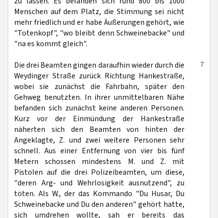
zu lassen. Es befänden sich rund 800 bis 1000
Menschen auf dem Platz, die Stimmung sei nicht
mehr friedlich und er habe Äußerungen gehört, wie
"Totenkopf", "wo bleibt denn Schweinebacke" und
"na es kommt gleich".
7
Die drei Beamten gingen daraufhin wieder durch die
Weydinger Straße zurück Richtung Hankestraße,
wobei sie zunächst die Fahrbahn, später den
Gehweg benutzten. In ihrer unmittelbaren Nähe
befanden sich zunächst keine anderen Personen.
Kurz vor der Einmündung der Hankestraße
näherten sich den Beamten von hinten der
Angeklagte, Z. und zwei weitere Personen sehr
schnell. Aus einer Entfernung von vier bis fünf
Metern schossen mindestens M. und Z. mit
Pistolen auf die drei Polizeibeamten, um diese,
"deren Arg- und Wehrlosigkeit ausnutzend", zu
töten. Als W., der das Kommando "Du Husar, Du
Schweinebacke und Du den anderen" gehört hatte,
sich umdrehen wollte, sah er bereits das