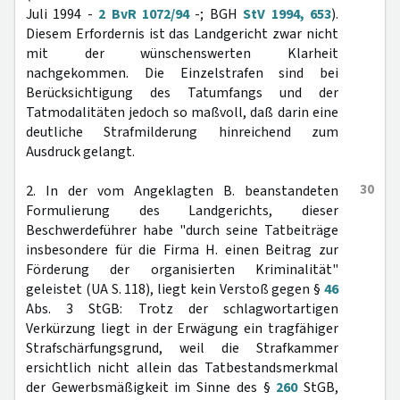
Juli 1994 -
2 BvR 1072/94
-; BGH
StV 1994, 653
).
Diesem Erfordernis ist das Landgericht zwar nicht
mit der wünschenswerten Klarheit
nachgekommen. Die Einzelstrafen sind bei
Berücksichtigung des Tatumfangs und der
Tatmodalitäten jedoch so maßvoll, daß darin eine
deutliche Strafmilderung hinreichend zum
Ausdruck gelangt.
30
2. In der vom Angeklagten B. beanstandeten
Formulierung des Landgerichts, dieser
Beschwerdeführer habe "durch seine Tatbeiträge
insbesondere für die Firma H. einen Beitrag zur
Förderung der organisierten Kriminalität"
geleistet (UA S. 118), liegt kein Verstoß gegen §
46
Abs. 3 StGB: Trotz der schlagwortartigen
Verkürzung liegt in der Erwägung ein tragfähiger
Strafschärfungsgrund, weil die Strafkammer
ersichtlich nicht allein das Tatbestandsmerkmal
der Gewerbsmäßigkeit im Sinne des §
260
StGB,