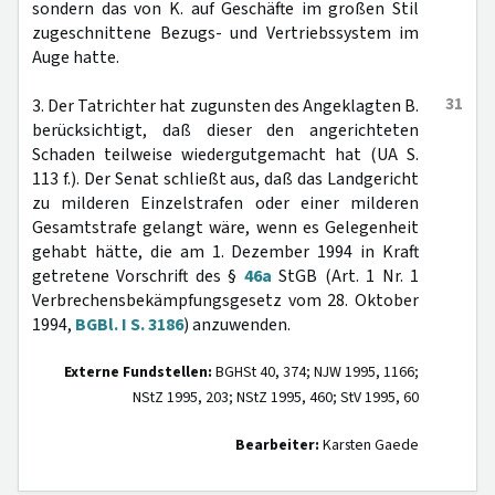
sondern das von K. auf Geschäfte im großen Stil
zugeschnittene Bezugs- und Vertriebssystem im
Auge hatte.
31
3. Der Tatrichter hat zugunsten des Angeklagten B.
berücksichtigt, daß dieser den angerichteten
Schaden teilweise wiedergutgemacht hat (UA S.
113 f.). Der Senat schließt aus, daß das Landgericht
zu milderen Einzelstrafen oder einer milderen
Gesamtstrafe gelangt wäre, wenn es Gelegenheit
gehabt hätte, die am 1. Dezember 1994 in Kraft
getretene Vorschrift des §
46a
StGB (Art. 1 Nr. 1
Verbrechensbekämpfungsgesetz vom 28. Oktober
1994,
BGBl. I S. 3186
) anzuwenden.
Externe Fundstellen:
BGHSt 40, 374; NJW 1995, 1166;
NStZ 1995, 203; NStZ 1995, 460; StV 1995, 60
Bearbeiter:
Karsten Gaede