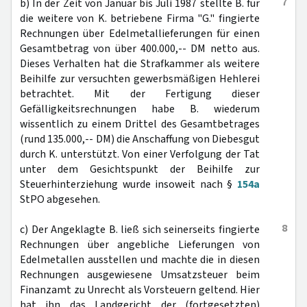
7
b) In der Zeit von Januar bis Juli 1987 stellte B. für
die weitere von K. betriebene Firma "G." fingierte
Rechnungen über Edelmetallieferungen für einen
Gesamtbetrag von über 400.000,-- DM netto aus.
Dieses Verhalten hat die Strafkammer als weitere
Beihilfe zur versuchten gewerbsmäßigen Hehlerei
betrachtet. Mit der Fertigung dieser
Gefälligkeitsrechnungen habe B. wiederum
wissentlich zu einem Drittel des Gesamtbetrages
(rund 135.000,-- DM) die Anschaffung von Diebesgut
durch K. unterstützt. Von einer Verfolgung der Tat
unter dem Gesichtspunkt der Beihilfe zur
Steuerhinterziehung wurde insoweit nach §
154a
StPO abgesehen.
8
c) Der Angeklagte B. ließ sich seinerseits fingierte
Rechnungen über angebliche Lieferungen von
Edelmetallen ausstellen und machte die in diesen
Rechnungen ausgewiesene Umsatzsteuer beim
Finanzamt zu Unrecht als Vorsteuern geltend. Hier
hat ihn das Landgericht der (fortgesetzten)