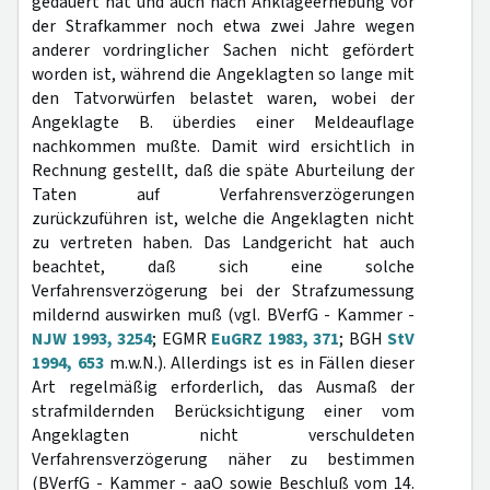
gedauert hat und auch nach Anklageerhebung vor
der Strafkammer noch etwa zwei Jahre wegen
anderer vordringlicher Sachen nicht gefördert
worden ist, während die Angeklagten so lange mit
den Tatvorwürfen belastet waren, wobei der
Angeklagte B. überdies einer Meldeauflage
nachkommen mußte. Damit wird ersichtlich in
Rechnung gestellt, daß die späte Aburteilung der
Taten auf Verfahrensverzögerungen
zurückzuführen ist, welche die Angeklagten nicht
zu vertreten haben. Das Landgericht hat auch
beachtet, daß sich eine solche
Verfahrensverzögerung bei der Strafzumessung
mildernd auswirken muß (vgl. BVerfG - Kammer -
NJW 1993, 3254
; EGMR
EuGRZ 1983, 371
; BGH
StV
1994, 653
m.w.N.). Allerdings ist es in Fällen dieser
Art regelmäßig erforderlich, das Ausmaß der
strafmildernden Berücksichtigung einer vom
Angeklagten nicht verschuldeten
Verfahrensverzögerung näher zu bestimmen
(BVerfG - Kammer - aaO sowie Beschluß vom 14.