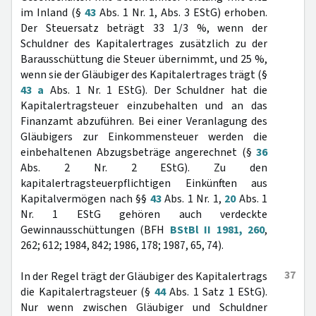
im Inland (§
43
Abs. 1 Nr. 1, Abs. 3 EStG) erhoben.
Der Steuersatz beträgt 33 1/3 %, wenn der
Schuldner des Kapitalertrages zusätzlich zu der
Barausschüttung die Steuer übernimmt, und 25 %,
wenn sie der Gläubiger des Kapitalertrages trägt (§
43 a
Abs. 1 Nr. 1 EStG). Der Schuldner hat die
Kapitalertragsteuer einzubehalten und an das
Finanzamt abzuführen. Bei einer Veranlagung des
Gläubigers zur Einkommensteuer werden die
einbehaltenen Abzugsbeträge angerechnet (§
36
Abs. 2 Nr. 2 EStG). Zu den
kapitalertragsteuerpflichtigen Einkünften aus
Kapitalvermögen nach §§
43
Abs. 1 Nr. 1,
20
Abs. 1
Nr. 1 EStG gehören auch verdeckte
Gewinnausschüttungen (BFH
BStBl II 1981, 260
,
262; 612; 1984, 842; 1986, 178; 1987, 65, 74).
37
In der Regel trägt der Gläubiger des Kapitalertrags
die Kapitalertragsteuer (§
44
Abs. 1 Satz 1 EStG).
Nur wenn zwischen Gläubiger und Schuldner