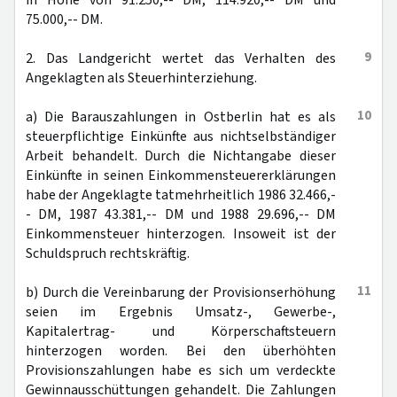
in Höhe von 91.250,-- DM, 114.920,-- DM und
75.000,-- DM.
9
2. Das Landgericht wertet das Verhalten des
Angeklagten als Steuerhinterziehung.
10
a) Die Barauszahlungen in Ostberlin hat es als
steuerpflichtige Einkünfte aus nichtselbständiger
Arbeit behandelt. Durch die Nichtangabe dieser
Einkünfte in seinen Einkommensteuererklärungen
habe der Angeklagte tatmehrheitlich 1986 32.466,-
- DM, 1987 43.381,-- DM und 1988 29.696,-- DM
Einkommensteuer hinterzogen. Insoweit ist der
Schuldspruch rechtskräftig.
11
b) Durch die Vereinbarung der Provisionserhöhung
seien im Ergebnis Umsatz-, Gewerbe-,
Kapitalertrag- und Körperschaftsteuern
hinterzogen worden. Bei den überhöhten
Provisionszahlungen habe es sich um verdeckte
Gewinnausschüttungen gehandelt. Die Zahlungen