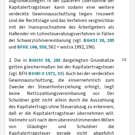
zugrundezulegen. In der späteren Übernahme der
Kapitalertragsteuer kann sodann eine weitere
verdeckte Gewinnausschüttung liegen. Insoweit
sind die Rechtslage und das Verfahren vergleichbar
mit der Inanspruchnahme des Arbeitgebers als
Haftender im Lohnsteuerabzugsverfahren in Fällen
der Schwarzlohnvereinbarung (vgl.
BGHSt 38, 285
und
BFHE 166, 558
, 562 = wistra 1992, 196).
38
2. Die in
BGHSt 38, 285
dargelegten Grundsätze
gelten gleichermaßen bei der Kapitalertragsteuer
(vgl. BFH
BStBl II 1971, 53
). Auch bei der verdeckten
Gewinnausschüttung, die einvernehmlich zum
Zwecke der Steuerhinterziehung erfolgt, liegt
keine Nettozahlungsvereinbarung vor. Der
Schuldner gibt nicht allein durch die Auszahlung
des Kapitalertrags ohne Steuerabzug zu erkennen,
daß er die Kapitalertragsteuer übernehmen will.
Vielmehr soll nach dem übereinstimmenden Willen
von Gläubiger und Schuldner die
Kapitalertragsteuer gerade nicht abgeführt