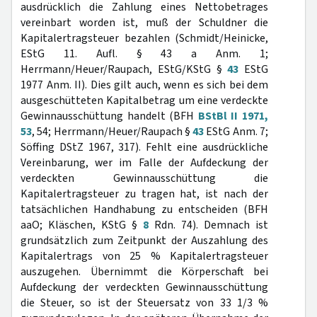
ausdrücklich die Zahlung eines Nettobetrages
vereinbart worden ist, muß der Schuldner die
Kapitalertragsteuer bezahlen (Schmidt/Heinicke,
EStG 11. Aufl. § 43 a Anm. 1;
Herrmann/Heuer/Raupach, EStG/KStG §
43
EStG
1977 Anm. II). Dies gilt auch, wenn es sich bei dem
ausgeschütteten Kapitalbetrag um eine verdeckte
Gewinnausschüttung handelt (BFH
BStBl II 1971,
53
, 54; Herrmann/Heuer/Raupach §
43
EStG Anm. 7;
Söffing DStZ 1967, 317). Fehlt eine ausdrückliche
Vereinbarung, wer im Falle der Aufdeckung der
verdeckten Gewinnausschüttung die
Kapitalertragsteuer zu tragen hat, ist nach der
tatsächlichen Handhabung zu entscheiden (BFH
aaO; Kläschen, KStG §
8
Rdn. 74). Demnach ist
grundsätzlich zum Zeitpunkt der Auszahlung des
Kapitalertrags von 25 % Kapitalertragsteuer
auszugehen. Übernimmt die Körperschaft bei
Aufdeckung der verdeckten Gewinnausschüttung
die Steuer, so ist der Steuersatz von 33 1/3 %