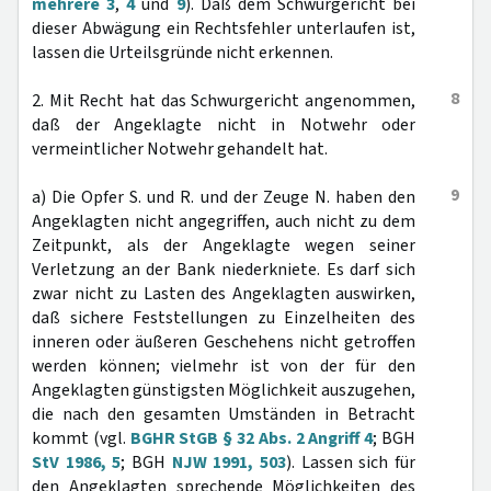
mehrere 3
,
4
und
9
). Daß dem Schwurgericht bei
dieser Abwägung ein Rechtsfehler unterlaufen ist,
lassen die Urteilsgründe nicht erkennen.
8
2. Mit Recht hat das Schwurgericht angenommen,
daß der Angeklagte nicht in Notwehr oder
vermeintlicher Notwehr gehandelt hat.
9
a) Die Opfer S. und R. und der Zeuge N. haben den
Angeklagten nicht angegriffen, auch nicht zu dem
Zeitpunkt, als der Angeklagte wegen seiner
Verletzung an der Bank niederkniete. Es darf sich
zwar nicht zu Lasten des Angeklagten auswirken,
daß sichere Feststellungen zu Einzelheiten des
inneren oder äußeren Geschehens nicht getroffen
werden können; vielmehr ist von der für den
Angeklagten günstigsten Möglichkeit auszugehen,
die nach den gesamten Umständen in Betracht
kommt (vgl.
BGHR StGB § 32 Abs. 2 Angriff 4
; BGH
StV 1986, 5
; BGH
NJW 1991, 503
). Lassen sich für
den Angeklagten sprechende Möglichkeiten des