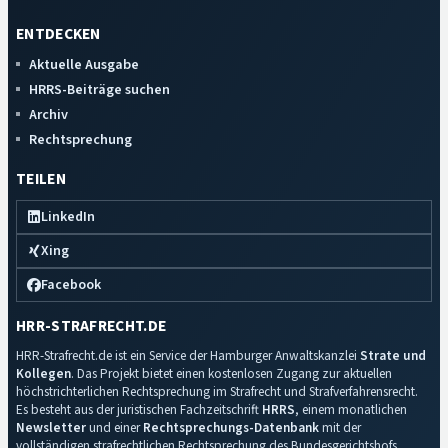
ENTDECKEN
Aktuelle Ausgabe
HRRS-Beiträge suchen
Archiv
Rechtsprechung
TEILEN
LinkedIn
Xing
Facebook
HRR-STRAFRECHT.DE
HRR-Strafrecht.de ist ein Service der Hamburger Anwaltskanzlei
Strate und
Kollegen
. Das Projekt bietet einen kostenlosen Zugang zur aktuellen
höchstrichterlichen Rechtsprechung im Strafrecht und Strafverfahrensrecht.
Es besteht aus der juristischen Fachzeitschrift
HRRS
, einem monatlichen
Newsletter
und einer
Rechtsprechungs-Datenbank
mit der
vollständigen strafrechtlichen Rechtsprechung des Bundesgerichtshofs