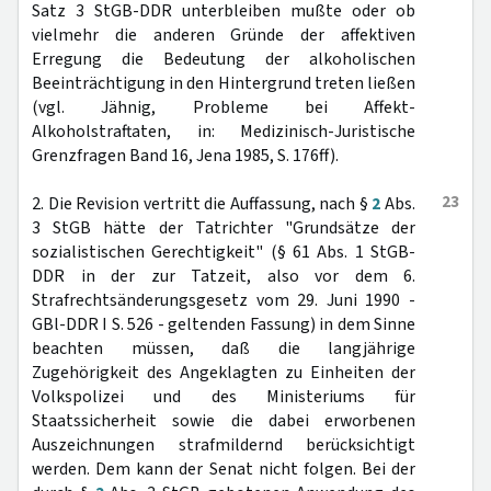
Satz 3 StGB-DDR unterbleiben mußte oder ob
vielmehr die anderen Gründe der affektiven
Erregung die Bedeutung der alkoholischen
Beeinträchtigung in den Hintergrund treten ließen
(vgl. Jähnig, Probleme bei Affekt-
Alkoholstraftaten, in: Medizinisch-Juristische
Grenzfragen Band 16, Jena 1985, S. 176ff).
23
2. Die Revision vertritt die Auffassung, nach §
2
Abs.
3 StGB hätte der Tatrichter "Grundsätze der
sozialistischen Gerechtigkeit" (§ 61 Abs. 1 StGB-
DDR in der zur Tatzeit, also vor dem 6.
Strafrechtsänderungsgesetz vom 29. Juni 1990 -
GBl-DDR I S. 526 - geltenden Fassung) in dem Sinne
beachten müssen, daß die langjährige
Zugehörigkeit des Angeklagten zu Einheiten der
Volkspolizei und des Ministeriums für
Staatssicherheit sowie die dabei erworbenen
Auszeichnungen strafmildernd berücksichtigt
werden. Dem kann der Senat nicht folgen. Bei der