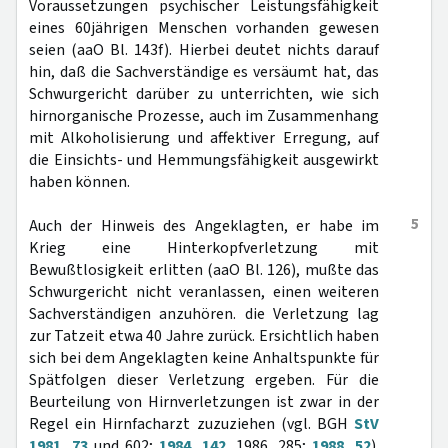
Voraussetzungen psychischer Leistungsfähigkeit
eines 60jährigen Menschen vorhanden gewesen
seien (aaO Bl. 143f). Hierbei deutet nichts darauf
hin, daß die Sachverständige es versäumt hat, das
Schwurgericht darüber zu unterrichten, wie sich
hirnorganische Prozesse, auch im Zusammenhang
mit Alkoholisierung und affektiver Erregung, auf
die Einsichts- und Hemmungsfähigkeit ausgewirkt
haben können.
5
Auch der Hinweis des Angeklagten, er habe im
Krieg eine Hinterkopfverletzung mit
Bewußtlosigkeit erlitten (aaO Bl. 126), mußte das
Schwurgericht nicht veranlassen, einen weiteren
Sachverständigen anzuhören. die Verletzung lag
zur Tatzeit etwa 40 Jahre zurück. Ersichtlich haben
sich bei dem Angeklagten keine Anhaltspunkte für
Spätfolgen dieser Verletzung ergeben. Für die
Beurteilung von Hirnverletzungen ist zwar in der
Regel ein Hirnfacharzt zuzuziehen (vgl. BGH
StV
1981, 73
und 602;
1984, 142
, 1986, 285;
1988, 52
).