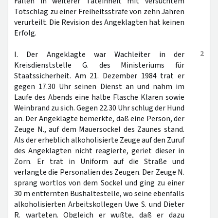
Fällen in weiterer Tateinheit mit versuchtem
Totschlag zu einer Freiheitsstrafe von zehn Jahren
verurteilt. Die Revision des Angeklagten hat keinen
Erfolg.
2
I. Der Angeklagte war Wachleiter in der
Kreisdienststelle G. des Ministeriums für
Staatssicherheit. Am 21. Dezember 1984 trat er
gegen 17.30 Uhr seinen Dienst an und nahm im
Laufe des Abends eine halbe Flasche Klaren sowie
Weinbrand zu sich. Gegen 22.30 Uhr schlug der Hund
an. Der Angeklagte bemerkte, daß eine Person, der
Zeuge N., auf dem Mauersockel des Zaunes stand.
Als der erheblich alkoholisierte Zeuge auf den Zuruf
des Angeklagten nicht reagierte, geriet dieser in
Zorn. Er trat in Uniform auf die Straße und
verlangte die Personalien des Zeugen. Der Zeuge N.
sprang wortlos von dem Sockel und ging zu einer
30 m entfernten Bushaltestelle, wo seine ebenfalls
alkoholisierten Arbeitskollegen Uwe S. und Dieter
R. warteten. Obgleich er wußte, daß er dazu