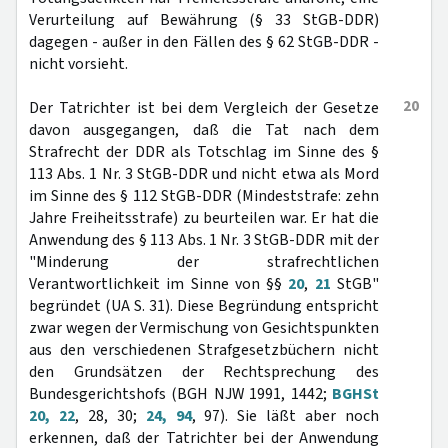
Verurteilung auf Bewährung (§ 33 StGB-DDR)
dagegen - außer in den Fällen des § 62 StGB-DDR -
nicht vorsieht.
20
Der Tatrichter ist bei dem Vergleich der Gesetze
davon ausgegangen, daß die Tat nach dem
Strafrecht der DDR als Totschlag im Sinne des §
113 Abs. 1 Nr. 3 StGB-DDR und nicht etwa als Mord
im Sinne des § 112 StGB-DDR (Mindeststrafe: zehn
Jahre Freiheitsstrafe) zu beurteilen war. Er hat die
Anwendung des § 113 Abs. 1 Nr. 3 StGB-DDR mit der
"Minderung der strafrechtlichen
Verantwortlichkeit im Sinne von §§
20
,
21
StGB"
begründet (UA S. 31). Diese Begründung entspricht
zwar wegen der Vermischung von Gesichtspunkten
aus den verschiedenen Strafgesetzbüchern nicht
den Grundsätzen der Rechtsprechung des
Bundesgerichtshofs (BGH NJW 1991, 1442;
BGHSt
20, 22
, 28, 30;
24, 94
, 97). Sie läßt aber noch
erkennen, daß der Tatrichter bei der Anwendung