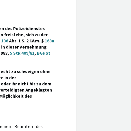
n des Polizeidienstes
 freistehe, sich zu der
§
136
Abs. 1 S. 2 i.V.m. §
163a
te in dieser Vernehmung
1983,
5 StR 409/81
,
BGHSt
n Recht zu schweigen ohne
e in der
der ihr nicht bis zu dem
erteidigten Angeklagten
 Möglichkeit des
 einen Beamten des