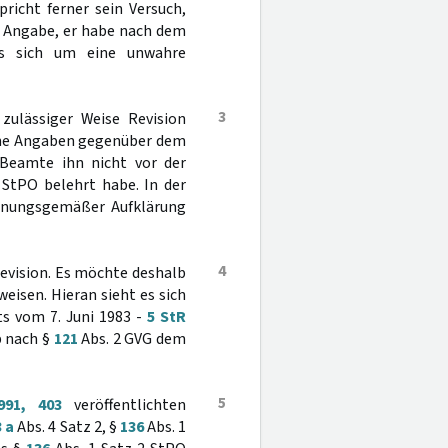
richt ferner sein Versuch,
er Angabe, er habe nach dem
es sich um eine unwahre
3
zulässiger Weise Revision
eine Angaben gegenüber dem
 Beamte ihn nicht vor der
 StPO belehrt habe. In der
rdnungsgemäßer Aufklärung
4
evision. Es möchte deshalb
eisen. Hieran sieht es sich
s vom 7. Juni 1983 -
5 StR
b nach §
121
Abs. 2 GVG dem
5
991, 403
veröffentlichten
 a
Abs. 4 Satz 2, §
136
Abs. 1