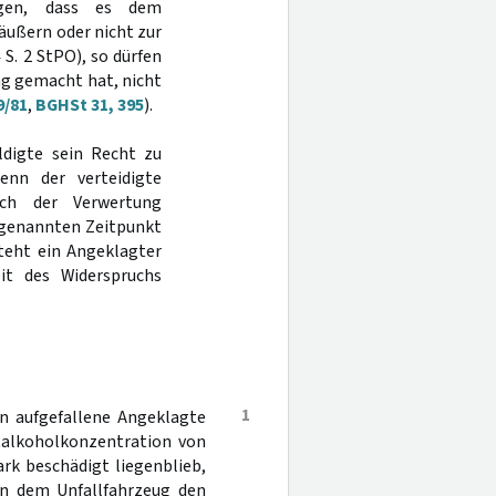
angen, dass es dem
 äußern oder nicht zur
 S. 2 StPO), so dürfen
ng gemacht hat, nicht
9/81
,
BGHSt 31, 395
).
uldigte sein Recht zu
nn der verteidigte
ich der Verwertung
genannten Zeitpunkt
teht ein Angeklagter
it des Widerspruchs
1
en aufgefallene Angeklagte
utalkoholkonzentration von
ark beschädigt liegenblieb,
 in dem Unfallfahrzeug den