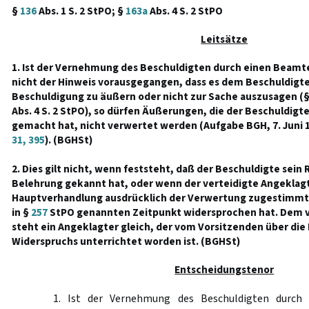
§
136
Abs. 1 S. 2 StPO; §
163a
Abs. 4 S. 2 StPO
Leitsätze
1. Ist der Vernehmung des Beschuldigten durch einen Beamte
nicht der Hinweis vorausgegangen, dass es dem Beschuldigten
Beschuldigung zu äußern oder nicht zur Sache auszusagen (
Abs. 4 S. 2 StPO), so dürfen Äußerungen, die der Beschuldig
gemacht hat, nicht verwertet werden (Aufgabe BGH, 7. Juni 
31, 395
). (BGHSt)
2. Dies gilt nicht, wenn feststeht, daß der Beschuldigte sei
Belehrung gekannt hat, oder wenn der verteidigte Angeklagt
Hauptverhandlung ausdrücklich der Verwertung zugestimmt o
in §
257
StPO genannten Zeitpunkt widersprochen hat. Dem v
steht ein Angeklagter gleich, der vom Vorsitzenden über die
Widerspruchs unterrichtet worden ist. (BGHSt)
Entscheidungstenor
1. Ist der Vernehmung des Beschuldigten durch