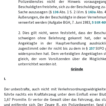
Polizeidienstes nicht der Hinweis vorausgeg
Beschuldigten freistehe, sich zu der Beschuldigung zu
Sache auszusagen (§
136
Abs. 1 S. 2 i.V.m. §
163a
Abs. 4
Äußerungen, die der Beschuldigte in dieser Vernehmu
verwertet werden (Aufgabe BGH, 7. Juni 1983,
5 StR 40
2. Dies gilt nicht, wenn feststeht, dass der Besch
schweigen ohne Belehrung gekannt hat, oder we
Angeklagte in der Hauptverhandlung ausdrückl
zugestimmt oder ihr nicht bis zu dem in §
257
StPO 
widersprochen hat. Dem verteidigten Angeklagten s
gleich, der vom Vorsitzenden über die Möglichke
unterrichtet worden ist.
Gründe
I.
Der unbestrafte, auch nicht mit Verkehrsordnungswidrigkeit
führte nachts ein Kraftfahrzeug unter dem Einfluß einer Bl
1,67 Promille. Er verlor die Gewalt über das Fahrzeug, das st
und entfernte sich. Der Zeuge R., ein Polizeibeamter, fand