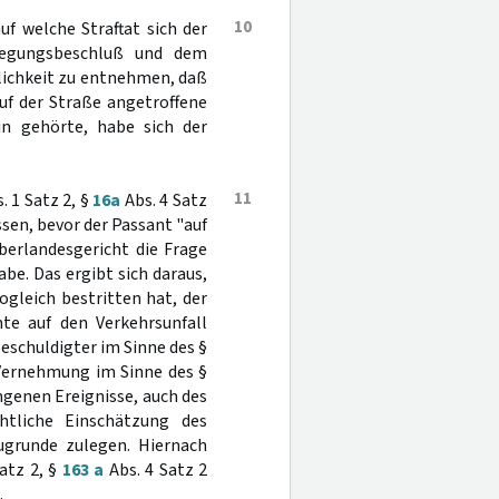
10
uf welche Straftat sich der
legungsbeschluß und dem
tlichkeit zu entnehmen, daß
uf der Straße angetroffene
in gehörte, habe sich der
11
. 1 Satz 2, §
16a
Abs. 4 Satz
sen, bevor der Passant "auf
berlandesgericht die Frage
be. Das ergibt sich daraus,
ogleich bestritten hat, der
mte auf den Verkehrsunfall
eschuldigter im Sinne des §
 Vernehmung im Sinne des §
ngenen Ereignisse, auch des
htliche Einschätzung des
zugrunde zulegen. Hiernach
atz 2, §
163 a
Abs. 4 Satz 2
.