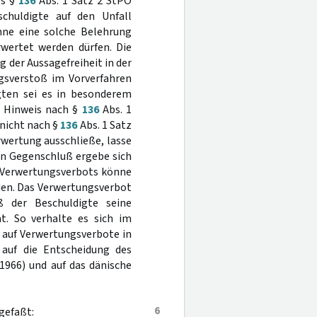
es §
136
Abs. 1 Satz 2 StPO
chuldigte auf den Unfall
hne eine solche Belehrung
wertet werden dürfen. Die
 der Aussagefreiheit in der
gsverstoß im Vorverfahren
gten sei es in besonderem
n Hinweis nach §
136
Abs. 1
 nicht nach §
136
Abs. 1 Satz
rwertung ausschließe, lasse
in Gegenschluß ergebe sich
s Verwertungsverbots könne
den. Das Verwertungsverbot
ß der Beschuldigte seine
t. So verhalte es sich im
h auf Verwertungsverbote in
 auf die Entscheidung des
1966) und auf das dänische
6
gefaßt: