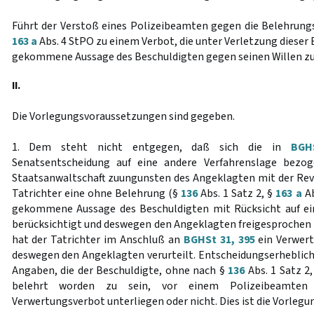
Führt der Verstoß eines Polizeibeamten gegen die Belehrung
163 a
Abs. 4 StPO zu einem Verbot, die unter Verletzung dieser
gekommene Aussage des Beschuldigten gegen seinen Willen zu
II.
Die Vorlegungsvoraussetzungen sind gegeben.
1. Dem steht nicht entgegen, daß sich die in
BGH
Senatsentscheidung auf eine andere Verfahrenslage bezog
Staatsanwaltschaft zuungunsten des Angeklagten mit der Rev
Tatrichter eine ohne Belehrung (§
136
Abs. 1 Satz 2, §
163 a
Ab
gekommene Aussage des Beschuldigten mit Rücksicht auf ei
berücksichtigt und deswegen den Angeklagten freigesprochen h
hat der Tatrichter im Anschluß an
BGHSt 31, 395
ein Verwer
deswegen den Angeklagten verurteilt. Entscheidungserheblich i
Angaben, die der Beschuldigte, ohne nach §
136
Abs. 1 Satz 2
belehrt worden zu sein, vor einem Polizeibeamten
Verwertungsverbot unterliegen oder nicht. Dies ist die Vorlegu