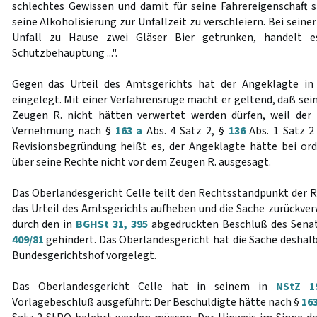
schlechtes Gewissen und damit für seine Fahrereigenschaft sp
seine Alkoholisierung zur Unfallzeit zu verschleiern. Bei sein
Unfall zu Hause zwei Gläser Bier getrunken, handelt 
Schutzbehauptung ...".
Gegen das Urteil des Amtsgerichts hat der Angeklagte in 
eingelegt. Mit einer Verfahrensrüge macht er geltend, daß s
Zeugen R. nicht hätten verwertet werden dürfen, weil der
Vernehmung nach §
163 a
Abs. 4 Satz 2, §
136
Abs. 1 Satz 2
Revisionsbegründung heißt es, der Angeklagte hätte bei o
über seine Rechte nicht vor dem Zeugen R. ausgesagt.
Das Oberlandesgericht Celle teilt den Rechtsstandpunkt der R
das Urteil des Amtsgerichts aufheben und die Sache zurückverw
durch den in
BGHSt 31, 395
abgedruckten Beschluß des Senat
409/81
gehindert. Das Oberlandesgericht hat die Sache deshal
Bundesgerichtshof vorgelegt.
Das Oberlandesgericht Celle hat in seinem in
NStZ 1
Vorlagebeschluß ausgeführt: Der Beschuldigte hätte nach §
163