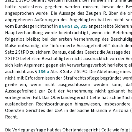
Satz 2 StPO belehrt werden müssen. Der Hinweis im Sinne d
hätte spätestens gegeben werden müssen, bevor der Bes
angesprochen wurde. Die Aussage des Zeugen R. über die o
abgegebenen Äußerungen des Angeklagten hätten nicht ver
vom Bundesgerichtshof in
BGHSt 25, 325
angestrebte Sicherung
Hauptverhandlung werde beeinträchtigt, wenn ein Belehrun
folgenlos bleibe; bei der ersten Vernehmung des Beschuldi
Maße notwendig, die "informierte Aussagefreiheit" durch de
Satz 2 StPO zu sichern. Daraus, daß das Gesetz die Aussage des
2 StPO belehrten Beschuldigten nicht ausdrücklich von der Ve
sich kein Argument gegen ein Verwertungsverbot herleiten; e
auch nicht aus §
136 a
Abs. 3 Satz 2 StPO. Die Ablehnung eine
nicht mit Erfordernissen der Strafrechtspflege begründet wer
greife ein, wenn nicht ausgeschlossen werden kann, da
Aussagefreiheit zur Zeit der Vernehmung nicht gekannt ha
vorliegenden Fall. Das Oberlandesgericht Celle hat schließlic
ausländischen Rechtsordnungen hingewiesen, insbesondere
Obersten Gerichtes der USA in der Sache Miranda v. Arizona (
Recht.
Die Vorlegungsfrage hat das Oberlandesgericht Celle wie folgt 