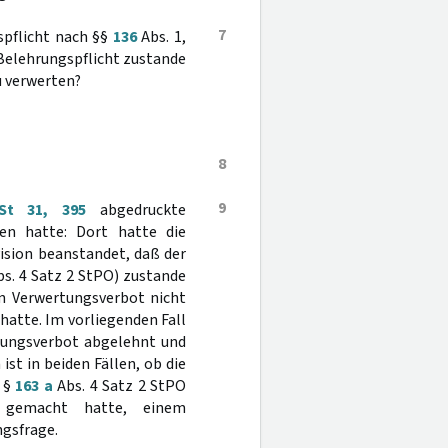
7
spflicht nach §§
136
Abs. 1,
 Belehrungspflicht zustande
 verwerten?
8
9
St 31, 395
abgedruckte
en hatte: Dort hatte die
ision beanstandet, daß der
s. 4 Satz 2 StPO) zustande
n Verwertungsverbot nicht
atte. Im vorliegenden Fall
tungsverbot abgelehnt und
st in beiden Fällen, ob die
, §
163 a
Abs. 4 Satz 2 StPO
 gemacht hatte, einem
ngsfrage.