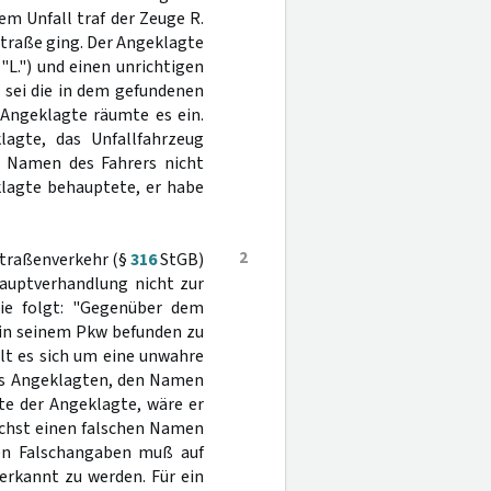
m Unfall traf der Zeuge R.
Straße ging. Der Angeklagte
"L.") und einen unrichtigen
 sei die in dem gefundenen
 Angeklagte räumte es ein.
lagte, das Unfallfahrzeug
n Namen des Fahrers nicht
lagte behauptete, er habe
2
traßenverkehr (§
316
StGB)
 Hauptverhandlung nicht zur
wie folgt: "Gegenüber dem
 in seinem Pkw befunden zu
elt es sich um eine unwahre
es Angeklagten, den Namen
te der Angeklagte, wäre er
ächst einen falschen Namen
nen Falschangaben muß auf
 erkannt zu werden. Für ein