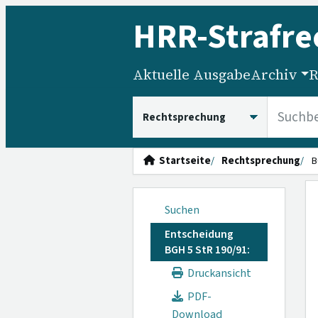
HRR
-Strafre
Aktuelle Ausgabe
Archiv
R
HRRS durchsuchen
Startseite
Rechtsprechung
B
Suchen
Entscheidung
BGH 5 StR 190/91:
Druckansicht
PDF-
Download