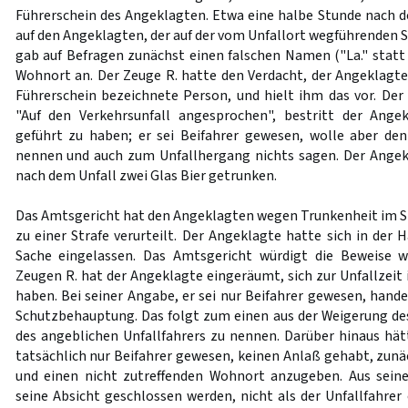
Führerschein des Angeklagten. Etwa eine halbe Stunde nach de
auf den Angeklagten, der auf der vom Unfallort wegführenden 
gab auf Befragen zunächst einen falschen Namen ("La." statt 
Wohnort an. Der Zeuge R. hatte den Verdacht, der Angeklagte
Führerschein bezeichnete Person, und hielt ihm das vor. Der
"Auf den Verkehrsunfall angesprochen", bestritt der Angek
geführt zu haben; er sei Beifahrer gewesen, wolle aber de
nennen und auch zum Unfallhergang nichts sagen. Der Angek
nach dem Unfall zwei Glas Bier getrunken.
Das Amtsgericht hat den Angeklagten wegen Trunkenheit im S
zu einer Strafe verurteilt. Der Angeklagte hatte sich in der
Sache eingelassen. Das Amtsgericht würdigt die Beweise 
Zeugen R. hat der Angeklagte eingeräumt, sich zur Unfallzeit
haben. Bei seiner Angabe, er sei nur Beifahrer gewesen, hand
Schutzbehauptung. Das folgt zum einen aus der Weigerung d
des angeblichen Unfallfahrers zu nennen. Darüber hinaus hät
tatsächlich nur Beifahrer gewesen, keinen Anlaß gehabt, zun
und einen nicht zutreffenden Wohnort anzugeben. Aus sei
seine Absicht geschlossen werden, nicht als der Unfallfahrer