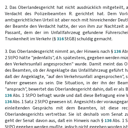
2. Das Oberlandesgericht hat nicht ausdrücklich mitgeteilt, a
Verdacht des Polizeibeamten R. gerichtet hat. Dem Vor
amtsgerichtlichen Urteil ist aber noch mit hinreichender Deu
der Beamte den Verdacht hatte, der von ihm zur Nachtzeit a
Passant, dem der im Unfallfahrzeug gefundene Führersche
Trunkenheit im Verkehr (§
316
StGB) schuldig gemacht.
3. Das Oberlandesgericht nimmt an, der Hinweis nach §
136
Abs
2 StPO hätte "jedenfalls", d.h. spätestens, gegeben werden müs
den Verkehrsunfall angesprochen" wurde. Damit meint das O
des Beamten, ob der Angeklagte das Unfallfahrzeug geführt ha
daß der Angeklagte, "auf den Verkehrsunfall angesprochen", s
Fahrer gewesen zu sein. Die Situation, in der ihn der Bea
"ansprach", bewertet das Oberlandesgericht dahin, daß er als B
136
Abs. 1 StPO befragt wurde und daß diese Befragung eine
136
Abs. 1 Satz 2 StPO gewesen ist. Angesichts der vorausgega
einleitenden Gesprächs mit dem Beamten, ist diese rec
Oberlandesgerichts vertretbar. Sie ist deshalb vom Senat 
geht der Senat davon aus, daß ein Hinweis nach §
136
Abs. 1 S
StPO gegeben werden mußte, jedoch nicht gegeben worden ist