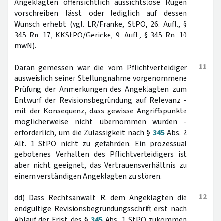
Angeklagten offensichtlich aussichtslose Rügen
vorschreiben lässt oder lediglich auf dessen
Wunsch erhebt (vgl. LR/Franke, StPO, 26. Aufl., §
345 Rn. 17, KKStPO/Gericke, 9. Aufl., § 345 Rn. 10
mwN).
11
Daran gemessen war die vom Pflichtverteidiger
ausweislich seiner Stellungnahme vorgenommene
Prüfung der Anmerkungen des Angeklagten zum
Entwurf der Revisionsbegründung auf Relevanz -
mit der Konsequenz, dass gewisse Angriffspunkte
möglicherweise nicht übernommen wurden -
erforderlich, um die Zulässigkeit nach §
345
Abs. 2
Alt. 1 StPO nicht zu gefährden. Ein prozessual
gebotenes Verhalten des Pflichtverteidigers ist
aber nicht geeignet, das Vertrauensverhältnis zu
einem verständigen Angeklagten zu stören.
12
dd) Dass Rechtsanwalt R. dem Angeklagten die
endgültige Revisionsbegründungsschrift erst nach
Ablauf der Frist des §
345
Abs. 1 StPO zukommen