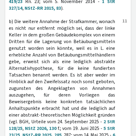
419/23
Rn. 23; vom 5. November 2014 -
1 StR
327/14
,
NStZ-RR 2015, 83
).
11
b) Die weitere Annahme der Strafkammer, wonach
es nicht nur entfernt möglich sei, dass der linke
Keller in dem großen Gebäudekomplex von einem
Dritten für die Lagerung von Betäubungsmitteln
genutzt worden sein könnte, weil es in L. eine
erhebliche Anzahl von Betäubungsmittelhändlern
gebe, erweist sich als eine lediglich abstrakte
Alternativhypothese, für die keine fundierten
Tatsachen benannt werden. Es ist aber weder im
Hinblick auf den Zweifelssatz noch sonst geboten,
zugunsten des Angeklagten von Annahmen
auszugehen, für deren Vorliegen das
Beweisergebnis keine konkreten tatsächlichen
Anhaltspunkte erbracht hat und die lediglich auf
einer abstrakt-theoretischen Möglichkeit gründen
(vgl. BGH, Urteile vom 24. September 2025 -
2 StR
128/25
,
NStZ 2026, 130
f.; vom 19. Juni 2025 -
5 StR
23/25
,
NStZ-RR 2025, 285
, 287; vom 14. Mai 2025 -
6