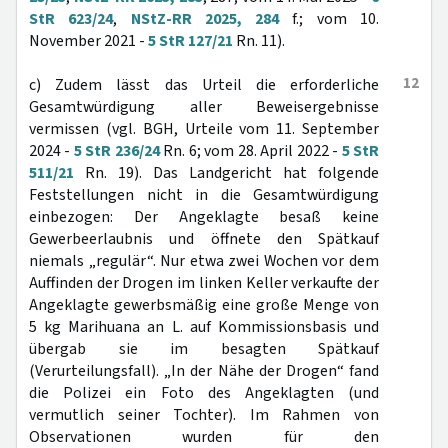
StR 623/24
,
NStZ-RR 2025, 284
f.; vom 10.
November 2021 -
5 StR 127/21
Rn. 11).
12
c) Zudem lässt das Urteil die erforderliche
Gesamtwürdigung aller Beweisergebnisse
vermissen (vgl. BGH, Urteile vom 11. September
2024 -
5 StR 236/24
Rn. 6; vom 28. April 2022 -
5 StR
511/21
Rn. 19). Das Landgericht hat folgende
Feststellungen nicht in die Gesamtwürdigung
einbezogen: Der Angeklagte besaß keine
Gewerbeerlaubnis und öffnete den Spätkauf
niemals „regulär“. Nur etwa zwei Wochen vor dem
Auffinden der Drogen im linken Keller verkaufte der
Angeklagte gewerbsmäßig eine große Menge von
5 kg Marihuana an L. auf Kommissionsbasis und
übergab sie im besagten Spätkauf
(Verurteilungsfall). „In der Nähe der Drogen“ fand
die Polizei ein Foto des Angeklagten (und
vermutlich seiner Tochter). Im Rahmen von
Observationen wurden für den