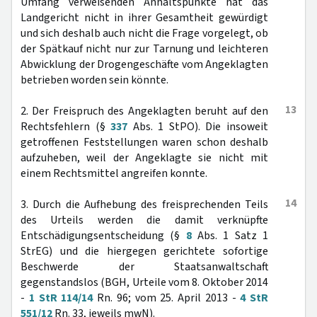
Umfang verweisenden Anhaltspunkte hat das
Landgericht nicht in ihrer Gesamtheit gewürdigt
und sich deshalb auch nicht die Frage vorgelegt, ob
der Spätkauf nicht nur zur Tarnung und leichteren
Abwicklung der Drogengeschäfte vom Angeklagten
betrieben worden sein könnte.
13
2. Der Freispruch des Angeklagten beruht auf den
Rechtsfehlern (§
337
Abs. 1 StPO). Die insoweit
getroffenen Feststellungen waren schon deshalb
aufzuheben, weil der Angeklagte sie nicht mit
einem Rechtsmittel angreifen konnte.
14
3. Durch die Aufhebung des freisprechenden Teils
des Urteils werden die damit verknüpfte
Entschädigungsentscheidung (§
8
Abs. 1 Satz 1
StrEG) und die hiergegen gerichtete sofortige
Beschwerde der Staatsanwaltschaft
gegenstandslos (BGH, Urteile vom 8. Oktober 2014
-
1 StR 114/14
Rn. 96; vom 25. April 2013 -
4 StR
551/12
Rn. 33, jeweils mwN).