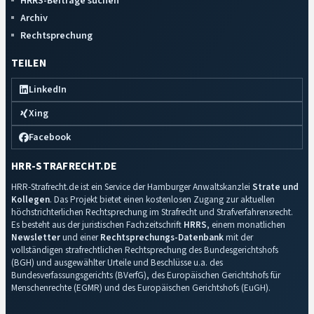
HRRS-Beiträge suchen
Archiv
Rechtsprechung
TEILEN
LinkedIn
Xing
Facebook
HRR-STRAFRECHT.DE
HRR-Strafrecht.de ist ein Service der Hamburger Anwaltskanzlei
Strate und
Kollegen
. Das Projekt bietet einen kostenlosen Zugang zur aktuellen
höchstrichterlichen Rechtsprechung im Strafrecht und Strafverfahrensrecht.
Es besteht aus der juristischen Fachzeitschrift
HRRS
, einem monatlichen
Newsletter
und einer
Rechtsprechungs-Datenbank
mit der
vollständigen strafrechtlichen Rechtsprechung des Bundesgerichtshofs
(BGH) und ausgewählter Urteile und Beschlüsse u.a. des
Bundesverfassungsgerichts (BVerfG), des Europäischen Gerichtshofs für
Menschenrechte (EGMR) und des Europäischen Gerichtshofs (EuGH).