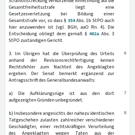
Strafvollstreckung verkürzende Anrechnung auf die
Gesamtfreiheitsstrafe liegt eine
Gesetzesverletzung bei Bildung einer
Gesamtstrafe vor, so dass §
354
Abs. 1b StPO auch
hier anzuwenden ist (vgl. BGH, aaO Rn. 4). Die
Entscheidung obliegt dem gemäß §
462a
Abs. 3
StPO zuständigen Gericht.
6
3. Im Übrigen hat die Überprüfung des Urteils
anhand der Revisionsrechtfertigung keinen
Rechtsfehler zum Nachteil des Angeklagten
ergeben. Der Senat bemerkt ergänzend zur
Antragsschrift des Generalbundesanwalts:
7
a) Die Aufklärungsrüge ist aus den dort
aufgezeigten Gründen unbegründet.
8
b) Insbesondere angesichts der nahezu identischen
Tatgeschehen zulasten zahlreicher verschiedener
Geschädigter, einer rechtskräftigen Verurteilung
des Angeklagten wegen Taten aus der