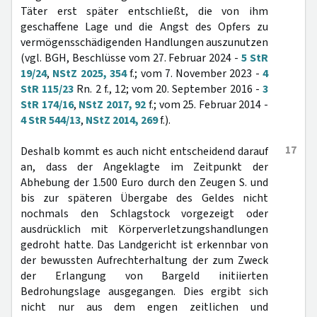
Täter erst später entschließt, die von ihm
geschaffene Lage und die Angst des Opfers zu
vermögensschädigenden Handlungen auszunutzen
(vgl. BGH, Beschlüsse vom 27. Februar 2024 -
5 StR
19/24
,
NStZ 2025, 354
f.; vom 7. November 2023 -
4
StR 115/23
Rn. 2 f., 12; vom 20. September 2016 -
3
StR 174/16
,
NStZ 2017, 92
f.; vom 25. Februar 2014 -
4 StR 544/13
,
NStZ 2014, 269
f.).
17
Deshalb kommt es auch nicht entscheidend darauf
an, dass der Angeklagte im Zeitpunkt der
Abhebung der 1.500 Euro durch den Zeugen S. und
bis zur späteren Übergabe des Geldes nicht
nochmals den Schlagstock vorgezeigt oder
ausdrücklich mit Körperverletzungshandlungen
gedroht hatte. Das Landgericht ist erkennbar von
der bewussten Aufrechterhaltung der zum Zweck
der Erlangung von Bargeld initiierten
Bedrohungslage ausgegangen. Dies ergibt sich
nicht nur aus dem engen zeitlichen und