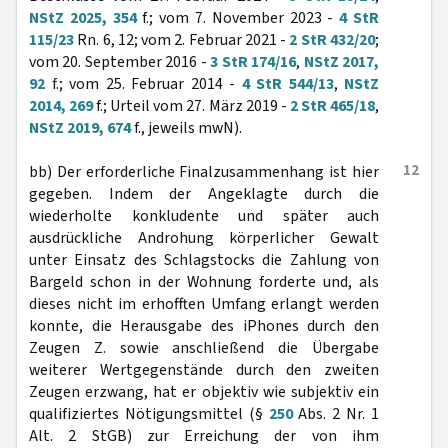
NStZ 2025, 354
f.; vom 7. November 2023 -
4 StR
115/23
Rn. 6, 12; vom 2. Februar 2021 -
2 StR 432/20
;
vom 20. September 2016 -
3 StR 174/16
,
NStZ 2017,
92
f.; vom 25. Februar 2014 -
4 StR 544/13
,
NStZ
2014, 269
f.; Urteil vom 27. März 2019 -
2 StR 465/18
,
NStZ 2019, 674
f., jeweils mwN).
12
bb) Der erforderliche Finalzusammenhang ist hier
gegeben. Indem der Angeklagte durch die
wiederholte konkludente und später auch
ausdrückliche Androhung körperlicher Gewalt
unter Einsatz des Schlagstocks die Zahlung von
Bargeld schon in der Wohnung forderte und, als
dieses nicht im erhofften Umfang erlangt werden
konnte, die Herausgabe des iPhones durch den
Zeugen Z. sowie anschließend die Übergabe
weiterer Wertgegenstände durch den zweiten
Zeugen erzwang, hat er objektiv wie subjektiv ein
qualifiziertes Nötigungsmittel (§
250
Abs. 2 Nr. 1
Alt. 2 StGB) zur Erreichung der von ihm