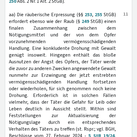
250
Abs. 2 Nr. 1 Alt. 2 StGB).
11
aa) Die räuberische Erpressung (§§
253
,
255
StGB)
erfordert ebenso wie der Raub (§
249
StGB) einen
finalen Zusammenhang zwischen dem
Nötigungsmittel und der von dem Opfer
vorzunehmenden vermögensschädigenden
Handlung. Eine konkludente Drohung mit Gewalt
genügt insoweit. Hingegen enthält das bloße
Ausnutzen der Angst des Opfers, der Täter werde
die zuvor zu anderen Zwecken angewendete Gewalt
nunmehr zur Erzwingung der jetzt erstrebten
vermögensschädigenden Handlung fortsetzen
oder wiederholen, für sich genommen noch keine
Drohung. Erforderlich ist in solchen Fällen
vielmehr, dass der Täter die Gefahr für Leib oder
Leben deutlich in Aussicht stellt. Mithin sind
Feststellungen zur Aktualisierung der
Nötigungslage durch ein entsprechendes
Verhalten des Täters zu treffen (st. Rspr.; vgl. BGH,
Beschlüsse vom 27. Februar 2024 -
5 StR 19/24
,