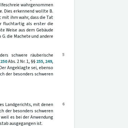
 Hilfeschreie wahrgenommen
e. Dies erkennend wollte B.
 mit ihm wahr, dass die Tat
 fluchtartig als erster die
nnte Weise aus dem Gebäude
o G. die Machete und andere
5
ders schwere räuberische
§
250
Abs. 2 Nr. 1, §§
255
,
249
,
Der Angeklagte sei, ebenso
such der besonders schweren
6
es Landgerichts, mit denen
uch der besonders schweren
, weil es bei der Anwendung
stab ausgegangen ist.