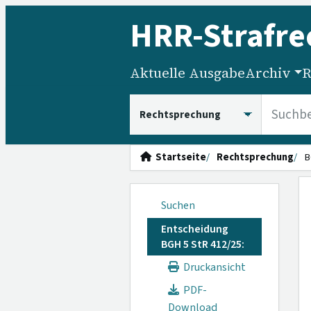
HRR
-Strafre
Aktuelle Ausgabe
Archiv
R
HRRS durchsuchen
Startseite
Rechtsprechung
B
Suchen
Entscheidung
BGH 5 StR 412/25:
Druckansicht
PDF-
Download