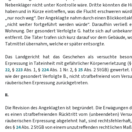
Nebenkläger nicht unter Kontrolle wäre. Dritte könnten die
haben und in Kürze eintreffen, was die Flucht erschweren würd
„nur noch weg“. Der Angeklagte nahm durch einen Blickkontakt
„nicht weiter fortgeführt werden würde“. Daraufhin verließ er
Wohnung. Der gesondert Verfolgte G. hatte sich auf unbeka
entfernt. Die Täter trafen sich kurz darauf vor dem Gebäude, w
Tatmittel übernahm, welche er später entsorgte.
Das Landgericht hat das Geschehen als versuchte beson
Erpressung in Tateinheit mit gefährlicher Körperverletzung (
22
, §
223
Abs. 1, §
224
Abs. 1 Nr. 2, §
25
Abs. 2 StGB) gewertet. 
wie der gesondert Verfolgte B., nicht strafbefreiend vom Ver
räuberischen Erpressung zurückgetreten.
II.
Die Revision des Angeklagten ist begründet. Die Erwägungen d
es einen strafbefreienden Rücktritt vom (unbeendeten) Vers
räuberischen Erpressung abgelehnt hat, sind rechtsfehlerhaft
des §
24
Abs. 2 StGB von einem unzutreffenden rechtlichen Maß