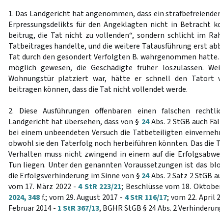
1. Das Landgericht hat angenommen, dass ein strafbefreiender
Erpressungsdelikts für den Angeklagten nicht in Betracht 
beitrug, die Tat nicht zu vollenden“, sondern schlicht im 
Tatbeitrages handelte, und die weitere Tatausführung erst abb
Tat durch den gesondert Verfolgten B. wahrgenommen hatte. 
möglich gewesen, die Geschädigte früher loszulassen. We
Wohnungstür platziert war, hätte er schnell den Tatort 
beitragen können, dass die Tat nicht vollendet werde.
2. Diese Ausführungen offenbaren einen falschen recht
Landgericht hat übersehen, dass von §
24
Abs. 2 StGB auch Fäl
bei einem unbeendeten Versuch die Tatbeteiligten einverneh
obwohl sie den Taterfolg noch herbeiführen könnten. Das die 
Verhalten muss nicht zwingend in einem auf die Erfolgsabw
Tun liegen. Unter den genannten Voraussetzungen ist das bl
die Erfolgsverhinderung im Sinne von §
24
Abs. 2 Satz 2 StGB a
vom 17. März 2022 -
4 StR 223/21
; Beschlüsse vom 18. Oktobe
2024, 348
f.; vom 29. August 2017 -
4 StR 116/17
; vom 22. April 
Februar 2014 -
1 StR 367/13
, BGHR StGB § 24 Abs. 2 Verhinderung