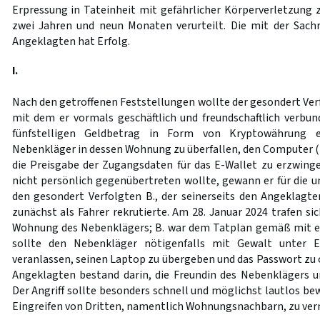
Erpressung in Tateinheit mit gefährlicher Körperverletzung z
zwei Jahren und neun Monaten verurteilt. Die mit der Sach
Angeklagten hat Erfolg.
I.
Nach den getroffenen Feststellungen wollte der gesondert Ver
mit dem er vormals geschäftlich und freundschaftlich verbu
fünfstelligen Geldbetrag in Form von Kryptowährung e
Nebenkläger in dessen Wohnung zu überfallen, den Computer
die Preisgabe der Zugangsdaten für das E-Wallet zu erzwin
nicht persönlich gegenübertreten wollte, gewann er für die 
den gesondert Verfolgten B., der seinerseits den Angeklagten
zunächst als Fahrer rekrutierte. Am 28. Januar 2024 trafen sic
Wohnung des Nebenklägers; B. war dem Tatplan gemäß mit ei
sollte den Nebenkläger nötigenfalls mit Gewalt unter 
veranlassen, seinen Laptop zu übergeben und das Passwort zu 
Angeklagten bestand darin, die Freundin des Nebenklägers u
Der Angriff sollte besonders schnell und möglichst lautlos be
Eingreifen von Dritten, namentlich Wohnungsnachbarn, zu ver