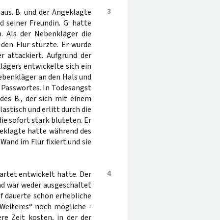
3
aus. B. und der Angeklagte
 seiner Freundin. G. hatte
h. Als der Nebenkläger die
 den Flur stürzte. Er wurde
 attackiert. Aufgrund der
ägers entwickelte sich ein
Nebenkläger an den Hals und
 Passwortes. In Todesangst
des B., der sich mit einem
astisch und erlitt durch die
e sofort stark bluteten. Er
geklagte hatte während des
and im Flur fixiert und sie
4
artet entwickelt hatte. Der
und war weder ausgeschaltet
f dauerte schon erhebliche
e Weiteres“ noch mögliche -
e Zeit kosten, in der der