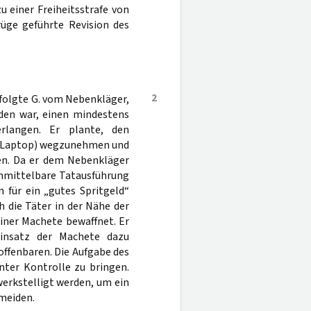
u einer Freiheitsstrafe von
rüge geführte Revision des
2
folgte G. vom Nebenkläger,
nden war, einen mindestens
rlangen. Er plante, den
 (Laptop) wegzunehmen und
gen. Da er dem Nebenkläger
unmittelbare Tatausführung
 für ein „gutes Spritgeld“
h die Täter in der Nähe der
ner Machete bewaffnet. Er
Einsatz der Machete dazu
offenbaren. Die Aufgabe des
nter Kontrolle zu bringen.
werkstelligt werden, um ein
meiden.