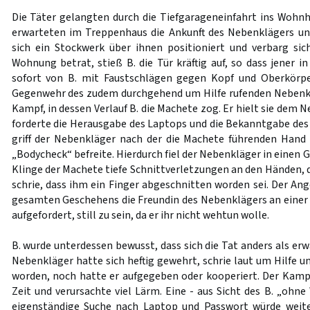
Die Täter gelangten durch die Tiefgarageneinfahrt ins Wohnh
erwarteten im Treppenhaus die Ankunft des Nebenklägers und
sich ein Stockwerk über ihnen positioniert und verbarg sic
Wohnung betrat, stieß B. die Tür kräftig auf, so dass jener in
sofort von B. mit Faustschlägen gegen Kopf und Oberkörper
Gegenwehr des zudem durchgehend um Hilfe rufenden Nebenkl
Kampf, in dessen Verlauf B. die Machete zog. Er hielt sie dem 
forderte die Herausgabe des Laptops und die Bekanntgabe des
griff der Nebenkläger nach der die Machete führenden Hand 
„Bodycheck“ befreite. Hierdurch fiel der Nebenkläger in einen Gl
Klinge der Machete tiefe Schnittverletzungen an den Händen, di
schrie, dass ihm ein Finger abgeschnitten worden sei. Der An
gesamten Geschehens die Freundin des Nebenklägers an einer W
aufgefordert, still zu sein, da er ihr nicht wehtun wolle.
B. wurde unterdessen bewusst, dass sich die Tat anders als erw
Nebenkläger hatte sich heftig gewehrt, schrie laut um Hilfe 
worden, noch hatte er aufgegeben oder kooperiert. Der Kamp
Zeit und verursachte viel Lärm. Eine - aus Sicht des B. „ohn
eigenständige Suche nach Laptop und Passwort würde weiter