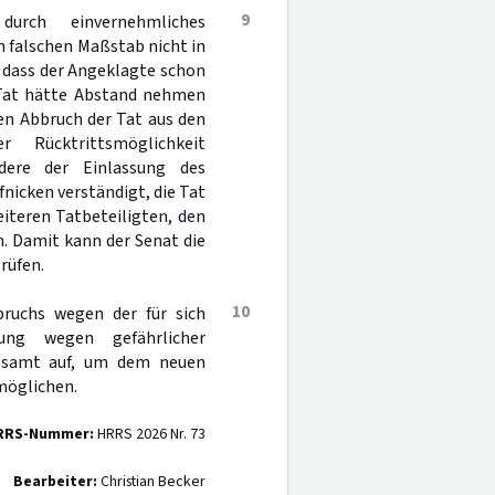
9
durch einvernehmliches
 falschen Maßstab nicht in
, dass der Angeklagte schon
 Tat hätte Abstand nehmen
en Abbruch der Tat aus den
 Rücktrittsmöglichkeit
dere der Einlassung des
nicken verständigt, die Tat
iteren Tatbeteiligten, den
n. Damit kann der Senat die
rüfen.
10
pruchs wegen der für sich
lung wegen gefährlicher
gesamt auf, um dem neuen
möglichen.
RRS-Nummer:
HRRS 2026 Nr. 73
Bearbeiter:
Christian Becker