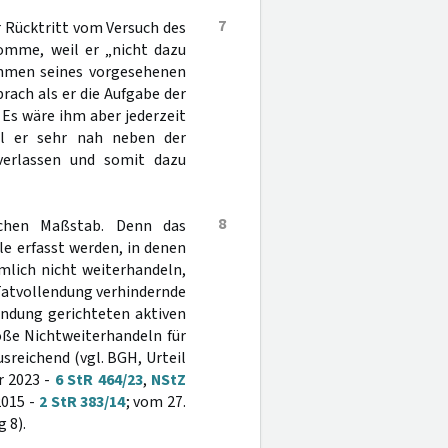
7
 Rücktritt vom Versuch des
komme, weil er „nicht dazu
Rahmen seines vorgesehenen
rach als er die Aufgabe der
Es wäre ihm aber jederzeit
il er sehr nah neben der
verlassen und somit dazu
8
lichen Maßstab. Denn das
le erfasst werden, in denen
mlich nicht weiterhandeln,
Tatvollendung verhindernde
endung gerichteten aktiven
oße Nichtweiterhandeln für
usreichend (vgl. BGH, Urteil
r 2023 -
6 StR 464/23
,
NStZ
2015 -
2 StR 383/14
; vom 27.
 8).