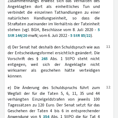
Zusammenhangs erweist sich das Verhalten des
Angeklagten dort als einheitliches Tun und
verbindet die einzelnen Tathandlungen zu einer
natürlichen Handlungseinheit, so dass die
Straftaten zueinander im Verhältnis der Tateinheit
stehen (vgl. BGH, Beschlüsse vom 8. Juli 2020 -
5
StR 144/20
mwN; vom 6. Juli 2022 -
5 StR 85/22
).
11
d) Der Senat hat deshalb den Schuldspruch wie aus
der Entscheidungsformel ersichtlich geändert. Die
Vorschrift des §
265
Abs. 1 StPO steht nicht
entgegen, weil sich der Angeklagte nicht
wirksamer als geschehen hätte verteidigen
können.
12
e) Die Änderung des Schuldspruchs führt zum
Wegfall der für die Taten 5, 6, 11, 35 und 44
verhängten Einzelgeldstrafen von jeweils 100
Tagessätzen zu 120 Euro. Der Senat setzt für das
Geschehen der Taten 4 bis 6 in entsprechender
Anwendung von §
354
Abs. 1 StPO die für Tat 4