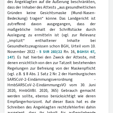
des Angeklagten auf die Äußerung beschränkten,
dass der Inhaber des Attests „aus gesundheitlichen
Gründen keine Gesichtsmaske (Mund-Nasen-
Bedeckung) tragen“ könne. Das Landgericht ist
zutreffend davon ausgegangen, dass der
maßgebliche Inhalt der Schriftstücke durch
Auslegung zu ermitteln ist (vgl. zur Relevanz
„implizit“ enthaltener Inhalte bei
Gesundheitszeugnissen schon BGH, Urteil vom 10.
November 2022 -
5 StR 283/22
Rn. 16,
BGHSt 67,
147
). Es hat hierbei den Zweck der Atteste, mit
denen ersichtlich von den zur Tatzeit bestehenden
Regelungen zur Befreiung von der Maskenpflicht
(vgl. z.B. § 8 Abs. 1 Satz 2 Nr. 2 der Hamburgischen
SARSCoV-2-Eindämmungsverordnung -
HmbSARSCoV-2-EindämmungsVO vom 30. Juni
2020, HmbGVBl. 2020, 365) Gebrauch gemacht
werden sollte, ebenso berücksichtigt wie deren
Empfängerhorizont. Auf dieser Basis hat es die
Schreiben des Angeklagten rechtsfehlerfrei dahin
ausgelegt, dass ihr Inhalt für außenstehende