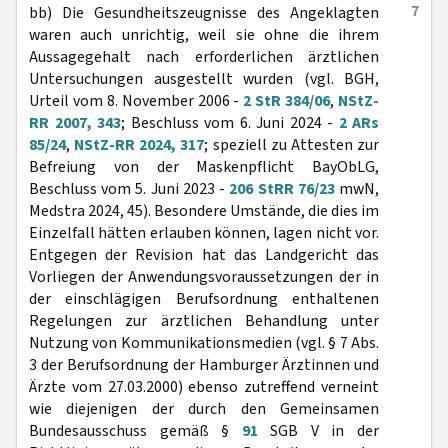
7
bb) Die Gesundheitszeugnisse des Angeklagten
waren auch unrichtig, weil sie ohne die ihrem
Aussagegehalt nach erforderlichen ärztlichen
Untersuchungen ausgestellt wurden (vgl. BGH,
Urteil vom 8. November 2006 -
2 StR 384/06
,
NStZ-
RR 2007, 343
; Beschluss vom 6. Juni 2024 -
2 ARs
85/24
,
NStZ-RR 2024, 317
; speziell zu Attesten zur
Befreiung von der Maskenpflicht BayObLG,
Beschluss vom 5. Juni 2023 -
206 StRR 76/23
mwN,
Medstra 2024, 45). Besondere Umstände, die dies im
Einzelfall hätten erlauben können, lagen nicht vor.
Entgegen der Revision hat das Landgericht das
Vorliegen der Anwendungsvoraussetzungen der in
der einschlägigen Berufsordnung enthaltenen
Regelungen zur ärztlichen Behandlung unter
Nutzung von Kommunikationsmedien (vgl. § 7 Abs.
3 der Berufsordnung der Hamburger Ärztinnen und
Ärzte vom 27.03.2000) ebenso zutreffend verneint
wie diejenigen der durch den Gemeinsamen
Bundesausschuss gemäß §
91
SGB V in der