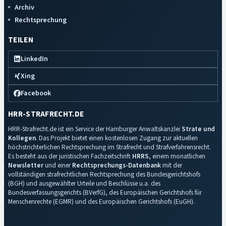
Archiv
Rechtsprechung
TEILEN
LinkedIn
Xing
Facebook
HRR-STRAFRECHT.DE
HRR-Strafrecht.de ist ein Service der Hamburger Anwaltskanzlei
Strate und
Kollegen
. Das Projekt bietet einen kostenlosen Zugang zur aktuellen
höchstrichterlichen Rechtsprechung im Strafrecht und Strafverfahrensrecht.
Es besteht aus der juristischen Fachzeitschrift
HRRS
, einem monatlichen
Newsletter
und einer
Rechtsprechungs-Datenbank
mit der
vollständigen strafrechtlichen Rechtsprechung des Bundesgerichtshofs
(BGH) und ausgewählter Urteile und Beschlüsse u.a. des
Bundesverfassungsgerichts (BVerfG), des Europäischen Gerichtshofs für
Menschenrechte (EGMR) und des Europäischen Gerichtshofs (EuGH).