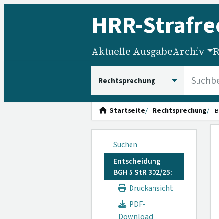
HRR
-Strafre
Aktuelle Ausgabe
Archiv
R
HRRS durchsuchen
Startseite
Rechtsprechung
B
Suchen
Entscheidung
BGH 5 StR 302/25:
Druckansicht
PDF-
Download