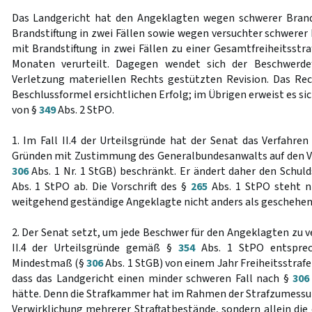
Das Landgericht hat den Angeklagten wegen schwerer Brands
Brandstiftung in zwei Fällen sowie wegen versuchter schwerer 
mit Brandstiftung in zwei Fällen zu einer Gesamtfreiheitsstra
Monaten verurteilt. Dagegen wendet sich der Beschwerdef
Verletzung materiellen Rechts gestützten Revision. Das Re
Beschlussformel ersichtlichen Erfolg; im Übrigen erweist es si
von §
349
Abs. 2 StPO.
1. Im Fall II.4 der Urteilsgründe hat der Senat das Verfahr
Gründen mit Zustimmung des Generalbundesanwalts auf den Vo
306
Abs. 1 Nr. 1 StGB) beschränkt. Er ändert daher den Schu
Abs. 1 StPO ab. Die Vorschrift des §
265
Abs. 1 StPO steht ni
weitgehend geständige Angeklagte nicht anders als geschehen
2. Der Senat setzt, um jede Beschwer für den Angeklagten zu ve
II.4 der Urteilsgründe gemäß §
354
Abs. 1 StPO entsprec
Mindestmaß (§
306
Abs. 1 StGB) von einem Jahr Freiheitsstrafe 
dass das Landgericht einen minder schweren Fall nach §
306
hätte. Denn die Strafkammer hat im Rahmen der Strafzumessung
Verwirklichung mehrerer Straftatbestände, sondern allein die