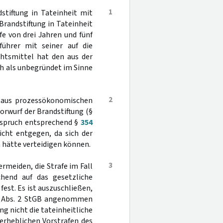
1
tiftung in Tateinheit mit
Brandstiftung in Tateinheit
fe von drei Jahren und fünf
ührer mit seiner auf die
chtsmittel hat den aus der
ch als unbegründet im Sinne
2
en aus prozessökonomischen
rwurf der Brandstiftung (§
ldspruch entsprechend §
354
cht entgegen, da sich der
 hätte verteidigen können.
3
rmeiden, die Strafe im Fall
hend auf das gesetzliche
fest. Es ist auszuschließen,
Abs. 2 StGB angenommen
 nicht die tateinheitliche
 erheblichen Vorstrafen des