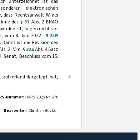
lich unterzeichnet ist das
onderen elektronischen
, dass Rechtsanwalt W. als
Sinne des §
53
Abs. 2 BRAO
orden ist, liegen nicht vor
 2; vom 8. Juni 2022 -
5 StR
). Damit ist die Revision des
lt. 2 i.V.m. §
32a
Abs. 4 Satz
. Senat, Beschluss vom 15.
3
 zutreffend dargelegt hat,
RS-Nummer:
HRRS 2025 Nr. 676
Bearbeiter:
Christian Becker