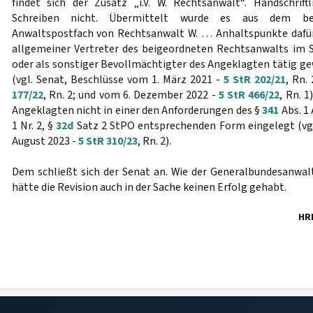
findet sich der Zusatz „i.V. W. Rechtsanwalt“. Handschrift
Schreiben nicht. Übermittelt wurde es aus dem bes
Anwaltspostfach von Rechtsanwalt W. … Anhaltspunkte dafür
allgemeiner Vertreter des beigeordneten Rechtsanwalts im 
oder als sonstiger Bevollmächtigter des Angeklagten tätig gew
(vgl. Senat, Beschlüsse vom 1. März 2021 -
5 StR 202/21
, Rn.
177/22
, Rn. 2; und vom 6. Dezember 2022 -
5 StR 466/22
, Rn. 1
Angeklagten nicht in einer den Anforderungen des §
341
Abs. 1 A
1 Nr. 2, §
32d
Satz 2 StPO entsprechenden Form eingelegt (vgl
August 2023 -
5 StR 310/23
, Rn. 2).
Dem schließt sich der Senat an. Wie der Generalbundesanwalt
hätte die Revision auch in der Sache keinen Erfolg gehabt.
HR