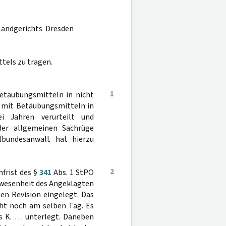
Landgerichts Dresden
tels zu tragen.
1
etäubungsmitteln in nicht
n mit Betäubungsmitteln in
i Jahren verurteilt und
der allgemeinen Sachrüge
albundesanwalt hat hierzu
2
nfrist des §
341
Abs. 1 StPO
Anwesenheit des Angeklagten
en Revision eingelegt. Das
cht noch am selben Tag. Es
rs K. … unterlegt. Daneben