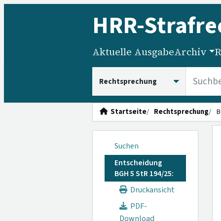
HRR
-Strafre
Aktuelle Ausgabe
Archiv
R
HRRS durchsuchen
Startseite
Rechtsprechung
B
Suchen
Entscheidung
BGH 5 StR 194/25:
Druckansicht
PDF-
Download