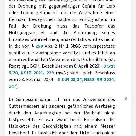
der Drohung mit gegenwärtiger Gefahr für Leib
oder Leben gebraucht, um die Wegnahme einer
fremden beweglichen Sache zu ermöglichen. Im
Fall der Drohung muss das Tatopfer das
Nötigungsmittel und die Androhung seines
Einsatzes wahrnehmen, anderenfalls wird es nicht
in die von §
250
Abs. 2 Nr. 1 StGB vorausgesetzte
qualifizierte Zwangslage versetzt und es fehlt an
einem vollendeten Verwenden des Drohmittels (st.
Rspr.; vgl. BGH, Beschluss vom 8. April 2020 -
3 StR
5/20
,
NStZ 2021, 229
mwN; siehe auch Beschluss
vom 28. Februar 2024 -
5 StR 23/24
,
NStZ-RR 2024,
147
).
6
b) Gemessen daran ist hier das Verwenden des
Cuttermessers als anderes gefährliches Werkzeug
durch den Angeklagten bei der Raubtat nicht
festgestellt. Er war zwar beim Entreißen der
Halskette des Geschädigten mit einem Messer
bewaffnet. Es lässt sich aber dem Urteil auch nicht