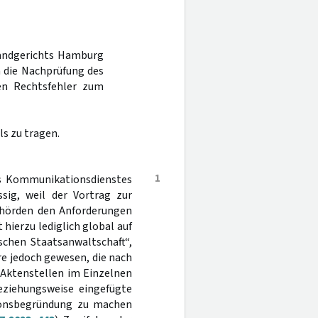
Landgerichts Hamburg
a die Nachprüfung des
nen Rechtsfehler zum
s zu tragen.
1
es Kommunikationsdienstes
ssig, weil der Vortrag zur
ehörden den Anforderungen
 hierzu lediglich global auf
schen Staatsanwaltschaft“,
re jedoch gewesen, die nach
r Aktenstellen im Einzelnen
eziehungsweise eingefügte
sionsbegründung zu machen