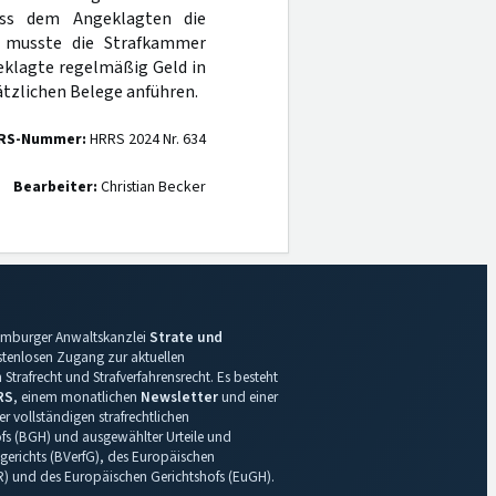
ass dem Angeklagten die
, musste die Strafkammer
eklagte regelmäßig Geld in
ätzlichen Belege anführen.
RS-Nummer:
HRRS 2024 Nr. 634
Bearbeiter:
Christian Becker
 Hamburger Anwaltskanzlei
Strate und
ostenlosen Zugang zur aktuellen
Strafrecht und Strafverfahrensrecht. Es besteht
RS
, einem monatlichen
Newsletter
und einer
r vollständigen strafrechtlichen
s (BGH) und ausgewählter Urteile und
gerichts (BVerfG), des Europäischen
R) und des Europäischen Gerichtshofs (EuGH).