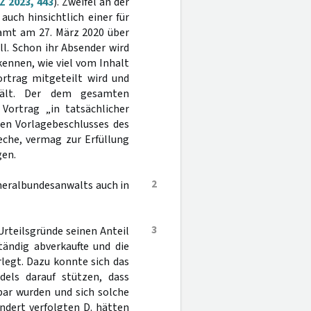
Z 2023, 443
). Zweifel an der
uch hinsichtlich einer für
lamt am 27. März 2020 über
l. Schon ihr Absender wird
ennen, wie viel vom Inhalt
rtrag mitgeteilt wird und
hält. Der dem gesamten
Vortrag „in tatsächlicher
nen Vorlagebeschlusses des
eche, vermag zur Erfüllung
gen.
2
eneralbundesanwalts auch in
3
Urteilsgründe seinen Anteil
ändig abverkaufte und die
legt. Dazu konnte sich das
dels darauf stützen, dass
bar wurden und sich solche
ndert verfolgten D. hätten