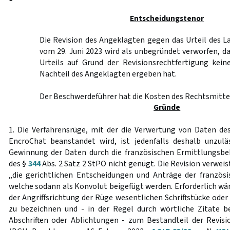
Entscheidungstenor
Die Revision des Angeklagten gegen das Urteil des 
vom 29. Juni 2023 wird als unbegründet verworfen, d
Urteils auf Grund der Revisionsrechtfertigung kei
Nachteil des Angeklagten ergeben hat.
Der Beschwerdeführer hat die Kosten des Rechtsmittel
Gründe
1. Die Verfahrensrüge, mit der die Verwertung von Daten d
EncroChat beanstandet wird, ist jedenfalls deshalb unzulä
Gewinnung der Daten durch die französischen Ermittlungsb
des §
344
Abs. 2 Satz 2 StPO nicht genügt. Die Revision verweist
„die gerichtlichen Entscheidungen und Anträge der französi
welche sodann als Konvolut beigefügt werden. Erforderlich wä
der Angriffsrichtung der Rüge wesentlichen Schriftstücke ode
zu bezeichnen und - in der Regel durch wörtliche Zitate b
Abschriften oder Ablichtungen - zum Bestandteil der Revi