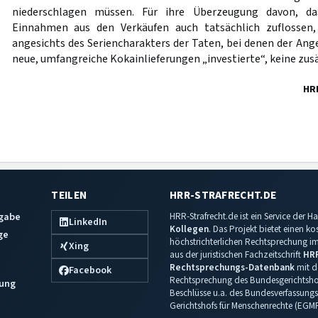
niederschlagen müssen. Für ihre Überzeugung davon, d
Einnahmen aus den Verkäufen auch tatsächlich zuflossen
angesichts des Seriencharakters der Taten, bei denen der Ang
neue, umfangreiche Kokainlieferungen „investierte“, keine zus
HR
TEILEN
HRR-STRAFRECHT.DE
sgabe
HRR-Strafrecht.de ist ein Service der
LinkedIn
Kollegen
. Das Projekt bietet einen k
ge
höchstrichterlichen Rechtsprechung im 
Xing
aus der juristischen Fachzeitschrift
HR
Rechtsprechungs-Datenbank
mit de
Facebook
Rechtsprechung des Bundesgerichtshof
ung
Beschlüsse u.a. des Bundesverfassungs
Gerichtshofs für Menschenrechte (EGM