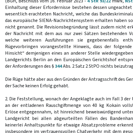
(BGH, Beschluss vom 16. Februar 2023 -
4 StR 93/22
mwN,
NSt
Einhaltung dieser Erfordernisse bestehen dessen ungeachtet a
wesentlich erachteten Nachricht, welche das Bundeskrimina
das europäische SIENA-Nachrichtensystem erhalten haben sol
nicht genannt. Die Revisionsbegründung lässt zudem nicht erk
der Nachricht mit dem aus nur zwei Sätzen bestehenden Vo
welche weiteren Ausführungen sie gegebenenfalls ent
Rügevorbringen vorangestellte Hinweis, dass der folgende 
Hinsicht“ demjenigen eines an anderer Stelle wiedergegebe
Landgerichts Berlin an den Europäischen Gerichtshof entspr
der Anforderungen des §
344
Abs. 2 Satz 2 StPO nichts beizutra
Die Rüge hätte aber aus den Gründen der Antragsschrift des G
der Sache keinen Erfolg gehabt.
2. Die Feststellung, wonach der Angeklagte auch im Fall 3 der 
an der entladenen Rauschgiftmenge von 40 kg Kokain vollst
Erlöse entgegennahm, ist hinreichend beweiswürdigend unter
Landgericht bei allen abgeurteilten Fällen des Bandenhan
keinerlei Anhaltspunkte für etwaige Absatzprobleme erkenn
insbesondere im vertrauensvollen Chatverkehr mit dem geso