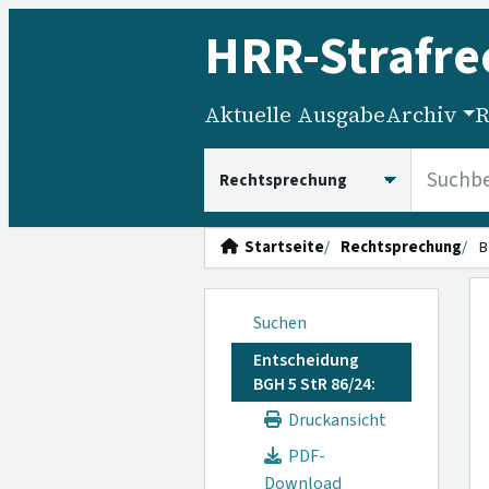
HRR
-Strafre
Aktuelle Ausgabe
Archiv
R
HRRS durchsuchen
Startseite
Rechtsprechung
B
Suchen
Entscheidung
BGH 5 StR 86/24:
Druckansicht
PDF-
Download