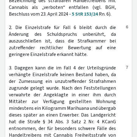
Bezeichnung des strafbaren Handeltreibens mit
Cannabis als „verboten“ entfallen (vgl. BGH,
Beschluss vom 23. April 2024 -
5 StR 153/24
Rn. 6).
6
2. Die Einzelstrafe für Fall 6 bleibt durch die
Änderung des Schuldspruchs unberührt, da
auszuschließen ist, dass die Strafkammer bei
zutreffender rechtlicher Bewertung auf eine
geringere Einzelstrafe erkannt hätte.
7
3. Dagegen kann die im Fall 4 der Urteilsgründe
verhängte Einzelstrafe keinen Bestand haben, da
der Zumessung ein unzutreffender Strafrahmen
zugrunde gelegt wurde. Nach den Feststellungen
verwahrte der Angeklagte in einer ihm durch
Mittäter zur Verfügung gestellten Wohnung
mindestens ein Kilogramm Marihuana und übergab
dieses später an einen Erwerber. Das Landgericht
hat die Strafe § 34 Abs. 3 Satz 2 Nr. 4 KCanG
entnommen, der für besonders schwere Fälle des
Handeltreibens mit Cannabis Freiheitsstrafe von