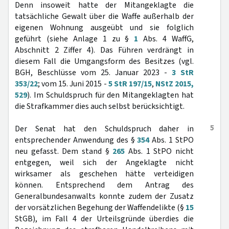
Denn insoweit hatte der Mitangeklagte die
tatsächliche Gewalt über die Waffe außerhalb der
eigenen Wohnung ausgeübt und sie folglich
geführt (siehe Anlage 1 zu §
1
Abs. 4 WaffG,
Abschnitt 2 Ziffer 4). Das Führen verdrängt in
diesem Fall die Umgangsform des Besitzes (vgl.
BGH, Beschlüsse vom 25. Januar 2023 -
3 StR
353/22
; vom 15. Juni 2015 -
5 StR 197/15
,
NStZ 2015,
529
). Im Schuldspruch für den Mitangeklagten hat
die Strafkammer dies auch selbst berücksichtigt.
5
Der Senat hat den Schuldspruch daher in
entsprechender Anwendung des §
354
Abs. 1 StPO
neu gefasst. Dem stand §
265
Abs. 1 StPO nicht
entgegen, weil sich der Angeklagte nicht
wirksamer als geschehen hätte verteidigen
können. Entsprechend dem Antrag des
Generalbundesanwalts konnte zudem der Zusatz
der vorsätzlichen Begehung der Waffendelikte (§
15
StGB), im Fall 4 der Urteilsgründe überdies die