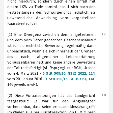
nicht hierdurch, sondern durch einen Unfall mit
einem LKW zu Tode kommt, stellt sich nach den
Feststellungen des Schwurgerichts lediglich als
unwesentliche Abweichung vom vorgestellten
Kausalverlauf dar.
17
(1) Eine Divergenz zwischen dem eingetretenen
und dem vom Täter gedachten Geschehensablauf
ist für die rechtliche Bewertung regelmäßig dann
unbeachtlich, wenn sie sich innerhalb der Grenzen
des nach allgemeiner Lebenserfahrung
Voraussehbaren hält und keine andere Bewertung
der Tat rechtfertigt (st. Rspr.; vgl. nur BGH, Urteile
vom 4. März 2021 -
5 StR 509/20
,
NStZ 2022, 224
;
vom 20. Januar 2016 -
1 StR 398/15
,
BGHSt 61, 141
,
146 jeweils mwN).
18
(2) Diese Voraussetzungen hat das Landgericht
festgestellt: Es war für den Angeklagten
vorhersehbar, dass seine erneuten Messerangriffe
im Wagen zu einer Fluchtreaktion von H. M. führen