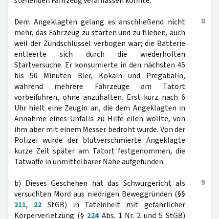
stehenden Fahrzeug veranlassen könnte.
8
Dem Angeklagten gelang es anschließend nicht
mehr, das Fahrzeug zu starten und zu fliehen, auch
weil der Zündschlüssel verbogen war; die Batterie
entleerte sich durch die wiederholten
Startversuche. Er konsumierte in den nächsten 45
bis 50 Minuten Bier, Kokain und Pregabalin,
während mehrere Fahrzeuge am Tatort
vorbeifuhren, ohne anzuhalten. Erst kurz nach 6
Uhr hielt eine Zeugin an, die dem Angeklagten in
Annahme eines Unfalls zu Hilfe eilen wollte, von
ihm aber mit einem Messer bedroht wurde. Von der
Polizei wurde der blutverschmierte Angeklagte
kurze Zeit später am Tatort festgenommen, die
Tatwaffe in unmittelbarer Nähe aufgefunden.
9
b) Dieses Geschehen hat das Schwurgericht als
versuchten Mord aus niedrigen Beweggründen (§§
211
,
22
StGB) in Tateinheit mit gefährlicher
Körperverletzung (§
224
Abs. 1 Nr. 2 und 5 StGB)