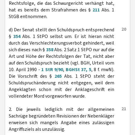
Rechtsfolge, die das Schwurgericht verhängt hat,
hat es bereits dem Strafrahmen des §
211
Abs. 1
StGB entnommen.
20
d) Der Senat stellt den Schuldspruch entsprechend
§
354
Abs. 1 StPO selbst um. Er ist hieran nicht
durch das Verschlechterungsverbot gehindert, weil
sich dieses nach §
358
Abs. 2 Satz 1 StPO nur auf die
Art und Höhe der Rechtsfolgen der Tat, nicht aber
auf den Schuldspruch bezieht (vgl. BGH, Urteil vom
10. April 1990 -
1 StR 9/90
,
BGHSt 37, 5
, 8 f. mwN).
Die Vorschrift des §
265
Abs. 1 StPO steht der
Schuldspruchänderung nicht entgegen, weil dem
Angeklagten schon mit der Anklageschrift ein
vollendeter Mord vorgeworfen wurde.
21
2. Die jeweils lediglich mit der allgemeinen
Sachrüge begründeten Revisionen der Nebenkläger
erweisen sich mangels Angabe eines zulässigen
Angriffsziels als unzulässig.