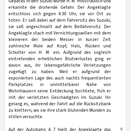
Gepäcks in den Suzuki wurde H. M. misstrauisch und
erkannte die drohende Gefahr. Der Angeklagte
entschloss sich gegen 4.30 Uhr, sie vor Ort zu
töten. Er saß dabei auf dem Fahrersitz des Suzuki,
sie saß angeschnallt auf dem Beifahrersitz. Der
Angeklagte stach mit Vernichtungswillen mit dem
kleineren der beiden Messer in kurzer Zeit
zahlreiche Male auf Kopf, Hals, Rücken und
Schulter von H. M. ein. Aufgrund des sogleich
eintretenden erheblichen Blutverlustes ging er
davon aus, ihr lebensgefährliche Verletzungen
zugefügt zu haben. Weil er aufgrund der
exponierten Lage des auch nachts frequentierten
Parkplatzes in unmittelbarer Nähe von
Wohnhäusern seine Entdeckung fürchtete, floh er
mit der verletzten Geschädigten im Suzuki. Ihr
gelang es, während der Fahrt auf die Rücksitzbank
zu klettern, wo sie ihre stark blutenden Wunden zu
stillen versuchte.
6
Auf der Autobahn A 7 hielt der Angeklagte das