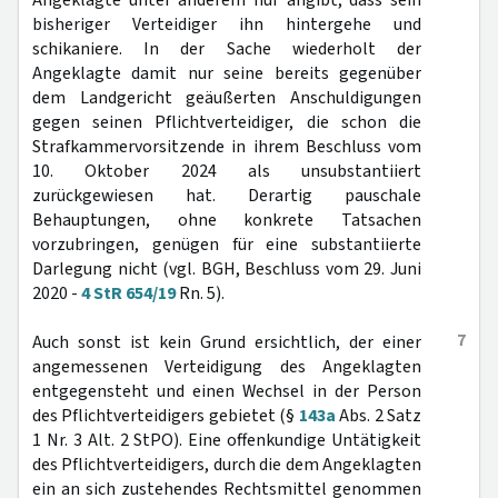
Angeklagte unter anderem nur angibt, dass sein
bisheriger Verteidiger ihn hintergehe und
schikaniere. In der Sache wiederholt der
Angeklagte damit nur seine bereits gegenüber
dem Landgericht geäußerten Anschuldigungen
gegen seinen Pflichtverteidiger, die schon die
Strafkammervorsitzende in ihrem Beschluss vom
10. Oktober 2024 als unsubstantiiert
zurückgewiesen hat. Derartig pauschale
Behauptungen, ohne konkrete Tatsachen
vorzubringen, genügen für eine substantiierte
Darlegung nicht (vgl. BGH, Beschluss vom 29. Juni
2020 -
4 StR 654/19
Rn. 5).
7
Auch sonst ist kein Grund ersichtlich, der einer
angemessenen Verteidigung des Angeklagten
entgegensteht und einen Wechsel in der Person
des Pflichtverteidigers gebietet (§
143a
Abs. 2 Satz
1 Nr. 3 Alt. 2 StPO). Eine offenkundige Untätigkeit
des Pflichtverteidigers, durch die dem Angeklagten
ein an sich zustehendes Rechtsmittel genommen