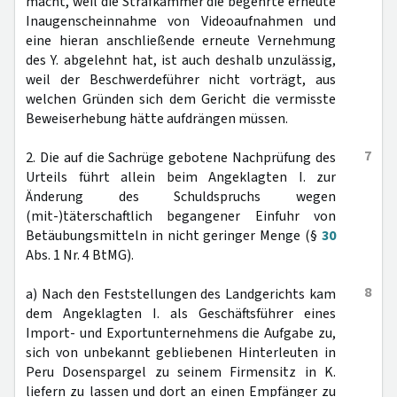
macht, weil die Strafkammer die begehrte erneute
Inaugenscheinnahme von Videoaufnahmen und
eine hieran anschließende erneute Vernehmung
des Y. abgelehnt hat, ist auch deshalb unzulässig,
weil der Beschwerdeführer nicht vorträgt, aus
welchen Gründen sich dem Gericht die vermisste
Beweiserhebung hätte aufdrängen müssen.
7
2. Die auf die Sachrüge gebotene Nachprüfung des
Urteils führt allein beim Angeklagten I. zur
Änderung des Schuldspruchs wegen
(mit-)täterschaftlich begangener Einfuhr von
Betäubungsmitteln in nicht geringer Menge (§
30
Abs. 1 Nr. 4 BtMG).
8
a) Nach den Feststellungen des Landgerichts kam
dem Angeklagten I. als Geschäftsführer eines
Import- und Exportunternehmens die Aufgabe zu,
sich von unbekannt gebliebenen Hinterleuten in
Peru Dosenspargel zu seinem Firmensitz in K.
liefern zu lassen und dort an einen Empfänger zu