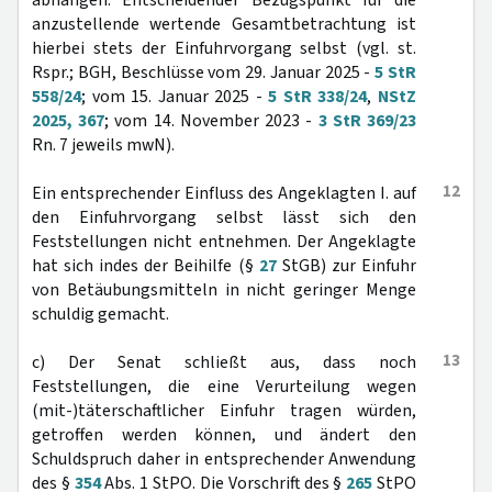
abhängen. Entscheidender Bezugspunkt für die
anzustellende wertende Gesamtbetrachtung ist
hierbei stets der Einfuhrvorgang selbst (vgl. st.
Rspr.; BGH, Beschlüsse vom 29. Januar 2025 -
5 StR
558/24
; vom 15. Januar 2025 -
5 StR 338/24
,
NStZ
2025, 367
; vom 14. November 2023 -
3 StR 369/23
Rn. 7 jeweils mwN).
12
Ein entsprechender Einfluss des Angeklagten I. auf
den Einfuhrvorgang selbst lässt sich den
Feststellungen nicht entnehmen. Der Angeklagte
hat sich indes der Beihilfe (§
27
StGB) zur Einfuhr
von Betäubungsmitteln in nicht geringer Menge
schuldig gemacht.
13
c) Der Senat schließt aus, dass noch
Feststellungen, die eine Verurteilung wegen
(mit-)täterschaftlicher Einfuhr tragen würden,
getroffen werden können, und ändert den
Schuldspruch daher in entsprechender Anwendung
des §
354
Abs. 1 StPO. Die Vorschrift des §
265
StPO