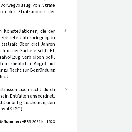
 Vorwegvollzug von Strafe
ion der Strafkammer der
5
n Konstellationen, die der
befristete Unterbringung in
itsstrafe über drei Jahren
ch in der Sache erschließt
afvollzug verbleiben soll,
en erheblichen Angriff auf
er zu Recht zur Begründung
 ist.
6
ltnissen auch nicht durch
sein Entfallen angeordnet.
cht unbillig erscheinen, den
bs. 4 StPO).
S-Nummer:
HRRS 2024 Nr. 1620