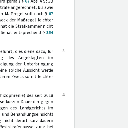
 wird gemäß §
67
Abs. 4 StGB
Strafe angerechnet, bis zwei
 der Maßregel soll nach §
67
weck der Maßregel leichter
 hat die Strafkammer nicht
er Senat entsprechend §
354
3
ührt, dies diene dazu, für
ung des Angeklagten im
ndigung der Unterbringung
eine solche Aussicht werde
deren Zweck somit leichter
4
izophrenie) des seit 2018
ise kurzen Dauer der gegen
ngen des Landgerichts im
- und Behandlungseinsicht)
g nicht derart kurz dauern
Reststrafenaussetzung bei