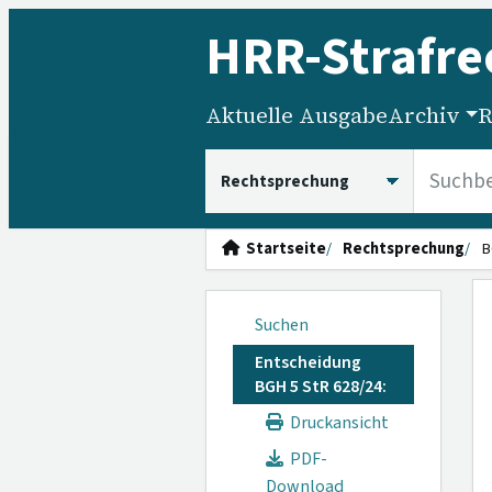
HRR
-Strafre
Aktuelle Ausgabe
Archiv
R
HRRS durchsuchen
Startseite
Rechtsprechung
B
Suchen
Entscheidung
BGH 5 StR 628/24:
Druckansicht
PDF-
Download