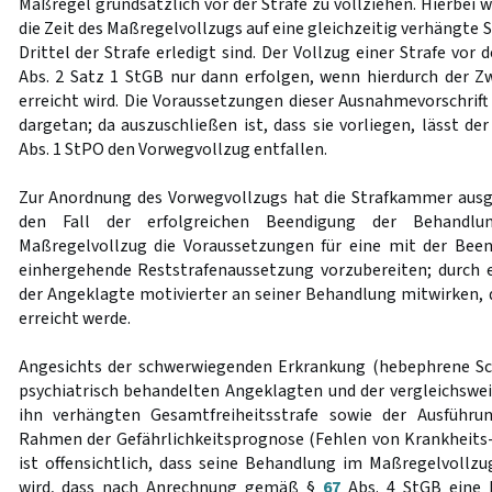
Maßregel grundsätzlich vor der Strafe zu vollziehen. Hierbei
die Zeit des Maßregelvollzugs auf eine gleichzeitig verhängte 
Drittel der Strafe erledigt sind. Der Vollzug einer Strafe vor
Abs. 2 Satz 1 StGB nur dann erfolgen, wenn hierdurch der Z
erreicht wird. Die Voraussetzungen dieser Ausnahmevorschrift
dargetan; da auszuschließen ist, dass sie vorliegen, lässt d
Abs. 1 StPO den Vorwegvollzug entfallen.
Zur Anordnung des Vorwegvollzugs hat die Strafkammer ausgef
den Fall der erfolgreichen Beendigung der Behandl
Maßregelvollzug die Voraussetzungen für eine mit der Bee
einhergehende Reststrafenaussetzung vorzubereiten; durch 
der Angeklagte motivierter an seiner Behandlung mitwirken, 
erreicht werde.
Angesichts der schwerwiegenden Erkrankung (hebephrene Sch
psychiatrisch behandelten Angeklagten und der vergleichswe
ihn verhängten Gesamtfreiheitsstrafe sowie der Ausführu
Rahmen der Gefährlichkeitsprognose (Fehlen von Krankheits
ist offensichtlich, dass seine Behandlung im Maßregelvollzu
wird, dass nach Anrechnung gemäß §
67
Abs. 4 StGB eine 