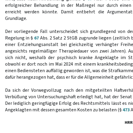
erfolgreicher Behandlung in der Maßregel nur durch einen
erreicht werden könnte. Damit entbehrt die Argumentat
Grundlage.
Der vorliegende Fall unterscheidet sich grundlegend von de
Regelung in §
67
Abs. 2 Satz 2 StGB zugrunde liegen (zeitlich 
einer Entziehungsanstalt bei gleichzeitig verhängter Freihe
angesichts regelmäßiger Therapiedauer von zwei Jahren). Au
sich nicht, weshalb der psychisch kranke Angeklagte im Str
obwohl er dort noch im Mai 2024 mit einem krankheitsbedingt
einen Bediensteten auffällig geworden ist, was die Strafkamm
dafür herangezogen hat, dass er für die Allgemeinheit gefährlich
Da sich der Vorwegvollzug nach den mitgeteilten Haftverhä
Verbüßung von Untersuchungshaft erledigt hat, hat der Senat 
Der lediglich geringfügige Erfolg des Rechtsmittels lässt es ni
Angeklagten mit dessen gesamten Kosten zu belasten (§
473
A
HRR