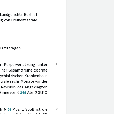
Landgerichts Berlin I
g von Freiheitsstrafe
s zu tragen.
1
r Körperverletzung unter
einer Gesamtfreiheitsstrafe
sychiatrischen Krankenhaus
trafe sechs Monate vor der
e Revision des Angeklagten
 Sinne von §
349
Abs. 2 StPO
2
ch §
67
Abs. 1 StGB ist die