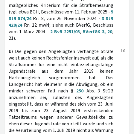
maßgebliches Kriterium für die Strafbemessung
(vgl. etwa BGH, Beschlüsse vom 11. Februar 2025 -
5
StR 574/24
Rn. 8; vom 26. November 2024 -
3 StR
428/24
Rn. 12 mwN; siehe auch BVerfG, Beschluss
vom 1. März 2004 -
2 BvR 2251/03
,
BVerfGK 3, 20
,
21).
10
b) Die gegen den Angeklagten verhängte Strafe
weist auch keinen Rechtsfehler insoweit auf, als die
Strafkammer für eine nicht einbeziehungsfähige
Jugendstrafe aus dem Jahr 2019 keinen
Härteausgleich vorgenommen hat. Das
Landgericht hat vielmehr in die Abwägung, ob ein
minder schwerer Fall nach §
250
Abs. 3 StGB
anzunehmen sei, zulasten des Angeklagten
eingestellt, dass er während des sich vom 23. Juni
2019 bis zum 23. August 2019 erstreckenden
Tatzeitraums wegen anderer Gewaltdelikte zu
eben dieser Jugendstrafe verurteilt wurde und sich
die Verurteilung vom 1. Juli 2019 nicht als Warnung