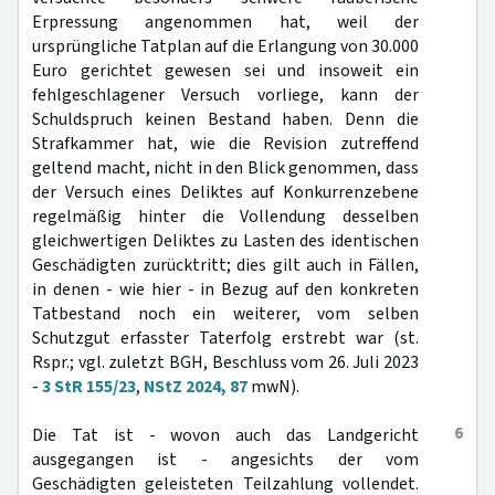
Erpressung angenommen hat, weil der
ursprüngliche Tatplan auf die Erlangung von 30.000
Euro gerichtet gewesen sei und insoweit ein
fehlgeschlagener Versuch vorliege, kann der
Schuldspruch keinen Bestand haben. Denn die
Strafkammer hat, wie die Revision zutreffend
geltend macht, nicht in den Blick genommen, dass
der Versuch eines Deliktes auf Konkurrenzebene
regelmäßig hinter die Vollendung desselben
gleichwertigen Deliktes zu Lasten des identischen
Geschädigten zurücktritt; dies gilt auch in Fällen,
in denen - wie hier - in Bezug auf den konkreten
Tatbestand noch ein weiterer, vom selben
Schutzgut erfasster Taterfolg erstrebt war (st.
Rspr.; vgl. zuletzt BGH, Beschluss vom 26. Juli 2023
-
3 StR 155/23
,
NStZ 2024, 87
mwN).
6
Die Tat ist - wovon auch das Landgericht
ausgegangen ist - angesichts der vom
Geschädigten geleisteten Teilzahlung vollendet.