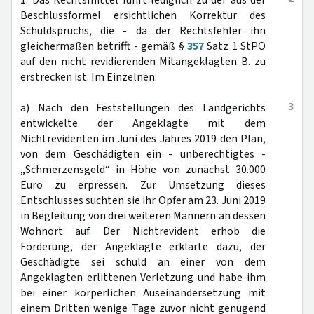
1. Das Rechtsmittel führt lediglich zu der aus der
Beschlussformel ersichtlichen Korrektur des
Schuldspruchs, die - da der Rechtsfehler ihn
gleichermaßen betrifft - gemäß §
357
Satz 1 StPO
auf den nicht revidierenden Mitangeklagten B. zu
erstrecken ist. Im Einzelnen:
3
a) Nach den Feststellungen des Landgerichts
entwickelte der Angeklagte mit dem
Nichtrevidenten im Juni des Jahres 2019 den Plan,
von dem Geschädigten ein - unberechtigtes -
„Schmerzensgeld“ in Höhe von zunächst 30.000
Euro zu erpressen. Zur Umsetzung dieses
Entschlusses suchten sie ihr Opfer am 23. Juni 2019
in Begleitung von drei weiteren Männern an dessen
Wohnort auf. Der Nichtrevident erhob die
Forderung, der Angeklagte erklärte dazu, der
Geschädigte sei schuld an einer von dem
Angeklagten erlittenen Verletzung und habe ihm
bei einer körperlichen Auseinandersetzung mit
einem Dritten wenige Tage zuvor nicht genügend