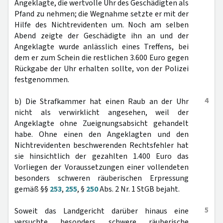
Angeklagte, die wertvolle Uhr des Geschädigten als
Pfand zu nehmen; die Wegnahme setzte er mit der
Hilfe des Nichtrevidenten um. Noch am selben
Abend zeigte der Geschädigte ihn an und der
Angeklagte wurde anlässlich eines Treffens, bei
dem er zum Schein die restlichen 3.600 Euro gegen
Rückgabe der Uhr erhalten sollte, von der Polizei
festgenommen.
4
b) Die Strafkammer hat einen Raub an der Uhr
nicht als verwirklicht angesehen, weil der
Angeklagte ohne Zueignungsabsicht gehandelt
habe. Ohne einen den Angeklagten und den
Nichtrevidenten beschwerenden Rechtsfehler hat
sie hinsichtlich der gezahlten 1.400 Euro das
Vorliegen der Voraussetzungen einer vollendeten
besonders schweren räuberischen Erpressung
gemäß §§
253
,
255
, §
250
Abs. 2 Nr. 1 StGB bejaht.
5
Soweit das Landgericht darüber hinaus eine
versuchte besonders schwere räuberische